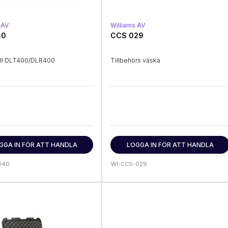
 AV
Williams AV
40
CCS 029
till DLT400/DLR400
Tillbehörs väska
GGA IN FÖR ATT HANDLA
LOGGA IN FÖR ATT HANDLA
040
WI-CCS-029