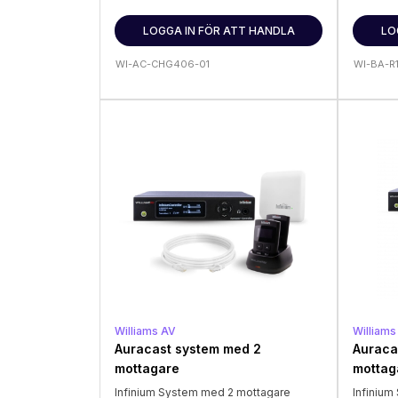
LOGGA IN FÖR ATT HANDLA
LO
WI-AC-CHG406-01
WI-BA-R
Williams AV
Williams
Auracast system med 2
Auraca
mottagare
mottag
Infinium System med 2 mottagare
Infiniu