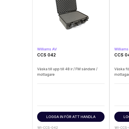
Williams AV
Williams
CCS 042
CCS 0
Väska till upp till 48 ir / FM sändare /
Väska fö
mottagare
mottagar
LOGGA IN FÖR ATT HANDLA
LO
WI-CCS-042
WI-CCS