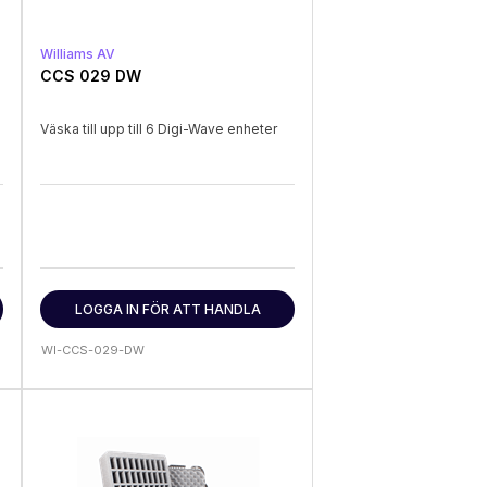
Williams AV
CCS 029 DW
Väska till upp till 6 Digi-Wave enheter
LOGGA IN FÖR ATT HANDLA
WI-CCS-029-DW