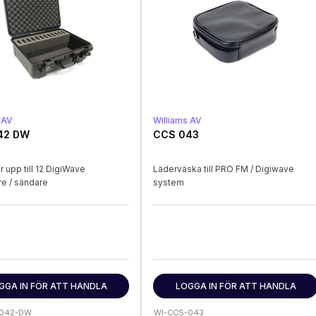
 AV
Williams AV
42 DW
CCS 043
r upp till 12 DigiWave
Läderväska till PRO FM / Digiwave
e / sändare
system
GGA IN FÖR ATT HANDLA
LOGGA IN FÖR ATT HANDLA
-042-DW
WI-CCS-043