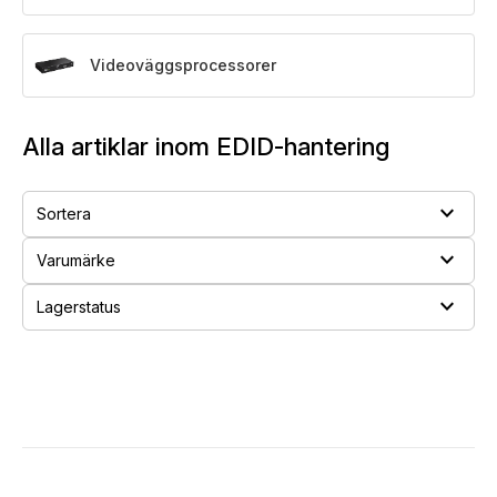
Videoväggsprocessorer
Alla artiklar inom EDID-hantering
expand_more
Sortera
expand_more
Varumärke
expand_more
Lagerstatus