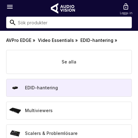
menu
lock_open
Logga in
AVPro EDGE
»
Video Essentials
»
EDID-hantering
»
Se alla
EDID-hantering
Multiviewers
Scalers & Problemlösare