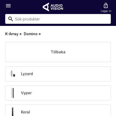
menu
lock_open
Logga in
K-Array
»
Domino
»
Tillbaka
Lyzard
Vyper
Koral