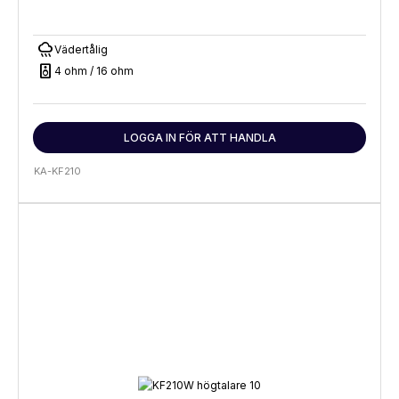
rainy
Vädertålig
speaker
4 ohm / 16 ohm
LOGGA IN FÖR ATT HANDLA
KA-KF210