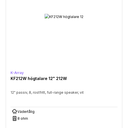
K-Array
KF212W högtalare 12" 212W
12" passiv, 8, rostfritt, full-range speaker, vit
rainy
Vädertålig
speaker
8 ohm