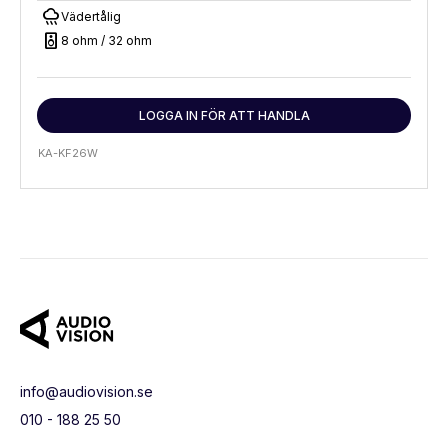
rainy
Vädertålig
speaker
8 ohm / 32 ohm
LOGGA IN FÖR ATT HANDLA
KA-KF26W
info@audiovision.se
010 - 188 25 50