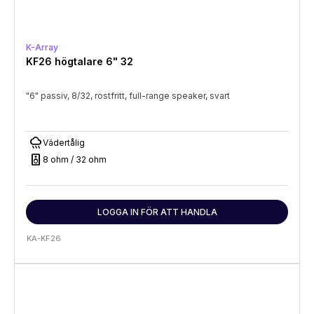
K-Array
KF26 högtalare 6" 32
"6" passiv, 8/32, rostfritt, full-range speaker, svart
rainy
Vädertålig
speaker
8 ohm / 32 ohm
LOGGA IN FÖR ATT HANDLA
KA-KF26