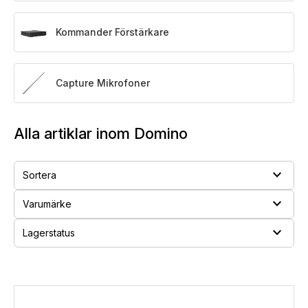
Kommander Förstärkare
Capture Mikrofoner
Alla artiklar inom Domino
expand_more
Sortera
expand_more
Varumärke
expand_more
Lagerstatus