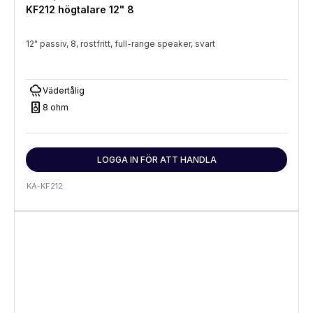
KF212 högtalare 12" 8
12" passiv, 8, rostfritt, full-range speaker, svart
rainy
Vädertålig
speaker
8 ohm
LOGGA IN FÖR ATT HANDLA
KA-KF212