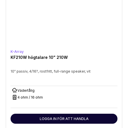
K-Array
KF210W högtalare 10" 210W
10" passiv, 4/16?, rostfritt, full-range speaker, vit
rainy
Vädertålig
speaker
4 ohm / 16 ohm
LOGGA IN FÖR ATT HANDLA