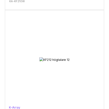
KA-KF210W
K-Array