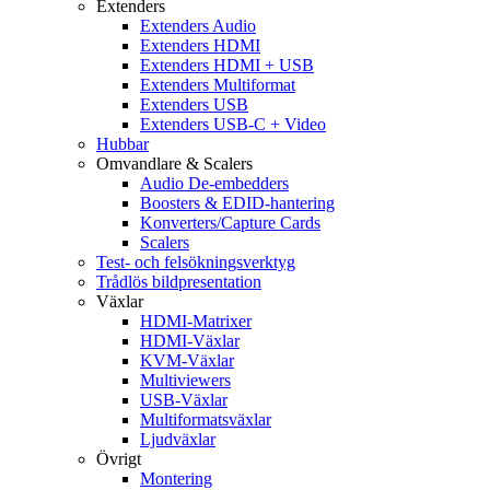
Extenders
Extenders Audio
Extenders HDMI
Extenders HDMI + USB
Extenders Multiformat
Extenders USB
Extenders USB-C + Video
Hubbar
Omvandlare & Scalers
Audio De-embedders
Boosters & EDID-hantering
Konverters/Capture Cards
Scalers
Test- och felsökningsverktyg
Trådlös bildpresentation
Växlar
HDMI-Matrixer
HDMI-Växlar
KVM-Växlar
Multiviewers
USB-Växlar
Multiformatsväxlar
Ljudväxlar
Övrigt
Montering