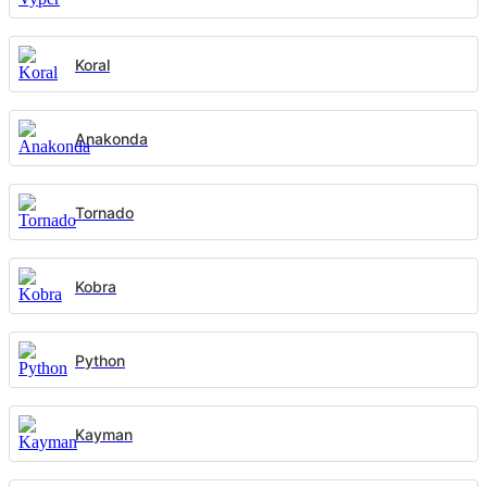
Koral
Anakonda
Tornado
Kobra
Python
Kayman