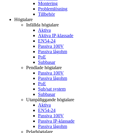
Montering
Problemlösning
Tillbehör
Högtalare
Infällda högtalare
Aktiva
Aktiva IP-klassade
EN54-24
Passiva 100V
Passiva lågohm
PoE
Subbasar
Pendlade högtalare
Passiva 100V
Passiva lågohm
PoE
Sub/sat system
Subbasar
Utanpåliggande högtalare
Aktiva
EN54-24
Passiva 100V
Passiva IP-klassade
Passiva lågohm
Pelarhögtalare