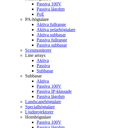
Passiva 100V
Passiva lågohm
PoE
PA-högtalare
Aktiva fullrange
Aktiva pelarhögtalare
Aktiva subbasar
Passiva fullrange
Passiva subbasar
Scenmonitorer
Line arrays
Aktiva
Passiva
Subbasar
Subbasar
Aktiva
Passiva 100V
Passiva IP-klassade
Passiva lågohm
Landscapehögtalare
Specialhögtalare
Ljudprojektorer
Hornhögtalare
Passiva 100V
Passiva lågohm