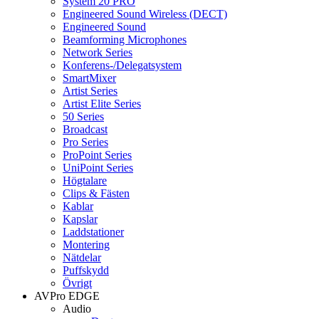
System 20 PRO
Engineered Sound Wireless (DECT)
Engineered Sound
Beamforming Microphones
Network Series
Konferens-/Delegatsystem
SmartMixer
Artist Series
Artist Elite Series
50 Series
Broadcast
Pro Series
ProPoint Series
UniPoint Series
Högtalare
Clips & Fästen
Kablar
Kapslar
Laddstationer
Montering
Nätdelar
Puffskydd
Övrigt
AVPro EDGE
Audio