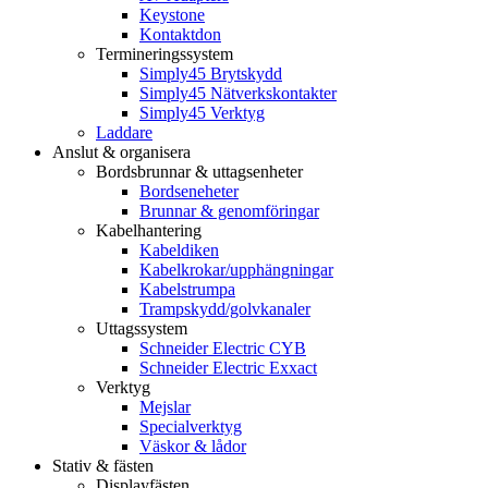
Keystone
Kontaktdon
Termineringssystem
Simply45 Brytskydd
Simply45 Nätverkskontakter
Simply45 Verktyg
Laddare
Anslut & organisera
Bordsbrunnar & uttagsenheter
Bordseneheter
Brunnar & genomföringar
Kabelhantering
Kabeldiken
Kabelkrokar/upphängningar
Kabelstrumpa
Trampskydd/golvkanaler
Uttagssystem
Schneider Electric CYB
Schneider Electric Exxact
Verktyg
Mejslar
Specialverktyg
Väskor & lådor
Stativ & fästen
Displayfästen