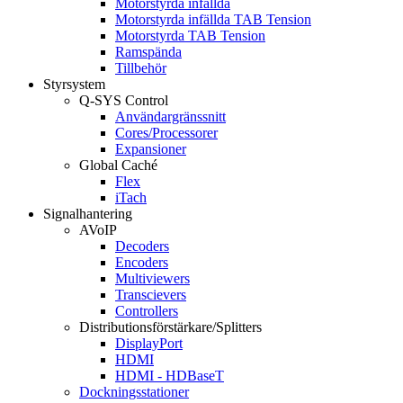
Motorstyrda infällda
Motorstyrda infällda TAB Tension
Motorstyrda TAB Tension
Ramspända
Tillbehör
Styrsystem
Q-SYS Control
Användargränssnitt
Cores/Processorer
Expansioner
Global Caché
Flex
iTach
Signalhantering
AVoIP
Decoders
Encoders
Multiviewers
Transcievers
Controllers
Distributionsförstärkare/Splitters
DisplayPort
HDMI
HDMI - HDBaseT
Dockningsstationer