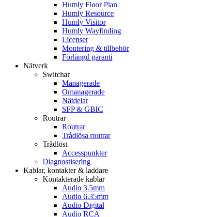
Humly Floor Plan
Humly Resource
Humly Visitor
Humly Wayfinding
Licenser
Montering & tillbehör
Förlängd garanti
Nätverk
Switchar
Managerade
Omanagerade
Nätdelar
SFP & GBIC
Routrar
Routrar
Trådlösa routrar
Trådlöst
Accesspunkter
Diagnostisering
Kablar, kontakter & laddare
Kontakterade kablar
Audio 3.5mm
Audio 6.35mm
Audio Digital
Audio RCA