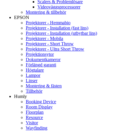
Scalers & Problemlösare
Videoväggsprocessorer
Montering & tillbehör
EPSON
Projektorer - Hemmabio
Projektorer - Installation (fast lins)
Projektorer - Installation (utbytbar lins)
Projektorer - Mobila
Projektorer - Short Throw
Projektorer - Ultra Short Throw
Projektionsytor
Dokumentkameror
Förlängd garanti
Högtalare
Lampor
Linser
Montering & fästen
Tillbehör
Humly
Booking Device
Room Display
Floorplan
Resource
Visitor
Wayfinding