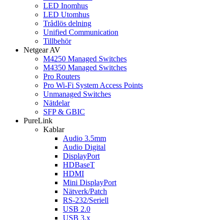
LED Inomhus
LED Utomhus
Trådlös delning
Unified Communication
Tillbehör
Netgear AV
M4250 Managed Switches
M4350 Managed Switches
Pro Routers
Pro Wi-Fi System Access Points
Unmanaged Switches
Nätdelar
SFP & GBIC
PureLink
Kablar
Audio 3.5mm
Audio Digital
DisplayPort
HDBaseT
HDMI
Mini DisplayPort
Nätverk/Patch
RS-232/Seriell
USB 2.0
USB 3.x