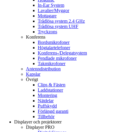
In-Ear System
Lavalier/Myggor
Mottagare
Trådlösa system 2.4 GHz
Trådlösa system UHF
Tryckzons
Konferens
Bordsmikrofoner
Högtalartelefoner
Konferens-/Delegatsystem
Pendlade mikrofoner
Takmikrofoner
Antenndistribution
Kapslar
Övrigt
Clips & Fästen
Laddstationer
Montering
Nätdelar
Puffskydd
Förlängd garanti
Tillbehör
Displayer och projektorer
Displayer PRO