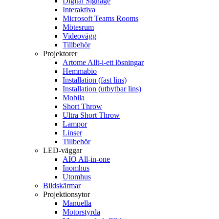
Digital Signage
Interaktiva
Microsoft Teams Rooms
Mötesrum
Videovägg
Tillbehör
Projektorer
Artome Allt-i-ett lösningar
Hemmabio
Installation (fast lins)
Installation (utbytbar lins)
Mobila
Short Throw
Ultra Short Throw
Lampor
Linser
Tillbehör
LED-väggar
AIO All-in-one
Inomhus
Utomhus
Bildskärmar
Projektionsytor
Manuella
Motorstyrda