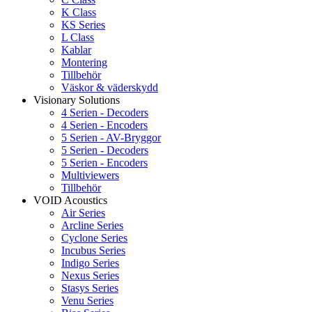
K Class
KS Series
L Class
Kablar
Montering
Tillbehör
Väskor & väderskydd
Visionary Solutions
4 Serien - Decoders
4 Serien - Encoders
5 Serien - AV-Bryggor
5 Serien - Decoders
5 Serien - Encoders
Multiviewers
Tillbehör
VOID Acoustics
Air Series
Arcline Series
Cyclone Series
Incubus Series
Indigo Series
Nexus Series
Stasys Series
Venu Series