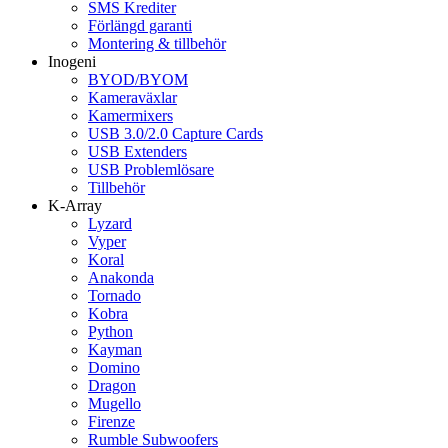
SMS Krediter
Förlängd garanti
Montering & tillbehör
Inogeni
BYOD/BYOM
Kameraväxlar
Kamermixers
USB 3.0/2.0 Capture Cards
USB Extenders
USB Problemlösare
Tillbehör
K-Array
Lyzard
Vyper
Koral
Anakonda
Tornado
Kobra
Python
Kayman
Domino
Dragon
Mugello
Firenze
Rumble Subwoofers