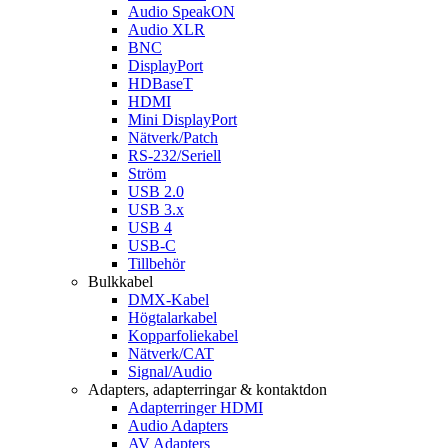
Audio SpeakON
Audio XLR
BNC
DisplayPort
HDBaseT
HDMI
Mini DisplayPort
Nätverk/Patch
RS-232/Seriell
Ström
USB 2.0
USB 3.x
USB 4
USB-C
Tillbehör
Bulkkabel
DMX-Kabel
Högtalarkabel
Kopparfoliekabel
Nätverk/CAT
Signal/Audio
Adapters, adapterringar & kontaktdon
Adapterringer HDMI
Audio Adapters
AV Adapters