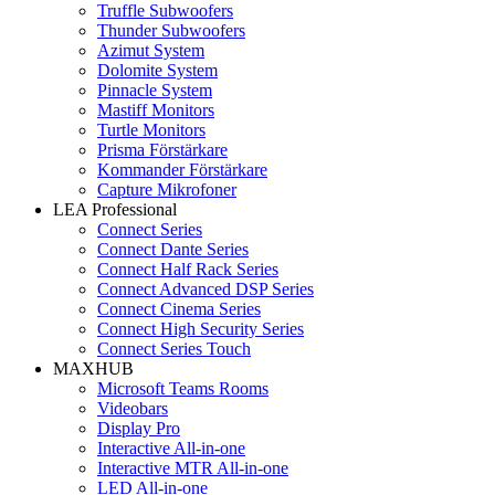
Truffle Subwoofers
Thunder Subwoofers
Azimut System
Dolomite System
Pinnacle System
Mastiff Monitors
Turtle Monitors
Prisma Förstärkare
Kommander Förstärkare
Capture Mikrofoner
LEA Professional
Connect Series
Connect Dante Series
Connect Half Rack Series
Connect Advanced DSP Series
Connect Cinema Series
Connect High Security Series
Connect Series Touch
MAXHUB
Microsoft Teams Rooms
Videobars
Display Pro
Interactive All-in-one
Interactive MTR All-in-one
LED All-in-one