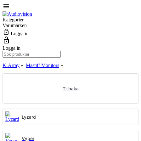
menu
Kategorier
Varumärken
lock_open
Logga in
lock_open
Logga in
K-Array
»
Mastiff Monitors
»
Tillbaka
Lyzard
Vyper