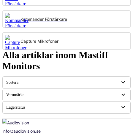
Kommander Förstärkare
Capture Mikrofoner
Alla artiklar inom Mastiff
Monitors
expand_more
Sortera
expand_more
Varumärke
expand_more
Lagerstatus
info@audiovision.se