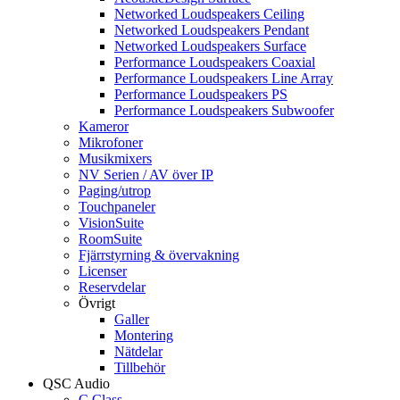
Networked Loudspeakers Ceiling
Networked Loudspeakers Pendant
Networked Loudspeakers Surface
Performance Loudspeakers Coaxial
Performance Loudspeakers Line Array
Performance Loudspeakers PS
Performance Loudspeakers Subwoofer
Kameror
Mikrofoner
Musikmixers
NV Serien / AV över IP
Paging/utrop
Touchpaneler
VisionSuite
RoomSuite
Fjärrstyrning & övervakning
Licenser
Reservdelar
Övrigt
Galler
Montering
Nätdelar
Tillbehör
QSC Audio
C Class