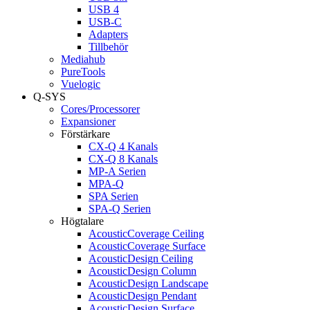
USB 4
USB-C
Adapters
Tillbehör
Mediahub
PureTools
Vuelogic
Q-SYS
Cores/Processorer
Expansioner
Förstärkare
CX-Q 4 Kanals
CX-Q 8 Kanals
MP-A Serien
MPA-Q
SPA Serien
SPA-Q Serien
Högtalare
AcousticCoverage Ceiling
AcousticCoverage Surface
AcousticDesign Ceiling
AcousticDesign Column
AcousticDesign Landscape
AcousticDesign Pendant
AcousticDesign Surface