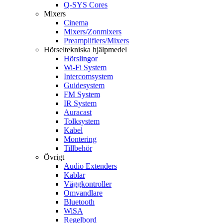
Q-SYS Cores
Mixers
Cinema
Mixers/Zonmixers
Preamplifiers/Mixers
Hörseltekniska hjälpmedel
Hörslingor
Wi-Fi System
Intercomsystem
Guidesystem
FM System
IR System
Auracast
Tolksystem
Kabel
Montering
Tillbehör
Övrigt
Audio Extenders
Kablar
Väggkontroller
Omvandlare
Bluetooth
WiSA
Regelbord