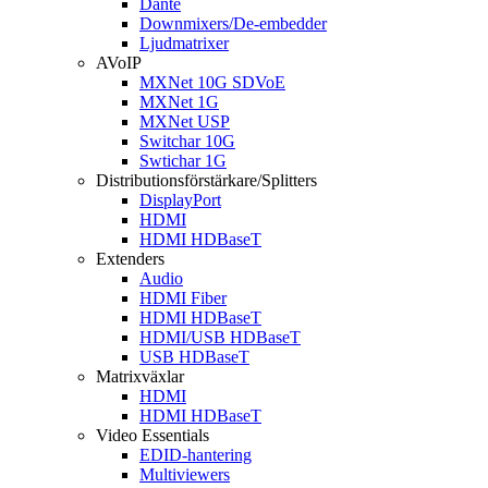
Dante
Downmixers/De-embedder
Ljudmatrixer
AVoIP
MXNet 10G SDVoE
MXNet 1G
MXNet USP
Switchar 10G
Swtichar 1G
Distributionsförstärkare/Splitters
DisplayPort
HDMI
HDMI HDBaseT
Extenders
Audio
HDMI Fiber
HDMI HDBaseT
HDMI/USB HDBaseT
USB HDBaseT
Matrixväxlar
HDMI
HDMI HDBaseT
Video Essentials
EDID-hantering
Multiviewers