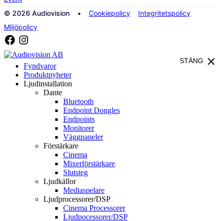
© 2026 Audiovision •
Cookiepolicy
Integritetspolicy
Miljöpolicy
close
STÄNG
Fyndvaror
Produktnyheter
Ljudinstallation
Dante
Bluetooth
Endpoint Dongles
Endpoints
Monitorer
Väggpaneler
Förstärkare
Cinema
Mixerförstärkare
Slutsteg
Ljudkällor
Mediaspelare
Ljudprocessorer/DSP
Cinema Processorer
Ljudpocessorer/DSP