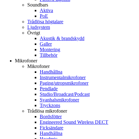
Soundbars
Aktiva
PoE
Trådlösa högtalare
Ljudsystem
Övrigt
Akustik & brandskydd
Galler
Montering
Tillbehör
Mikrofoner
Mikrofoner
Handhållna
Instrumentalmikrofoner
Paging/utropsmikrofoner
Pendlade
Studio/Broadcast/Podcast
Svanhalsmikrofoner
Tryckzons
Trådlösa mikrofoner
Bordsfötter
Engineered Sound Wireless DECT
Ficksändare
Handhållna
Headmic