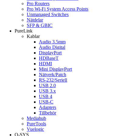
Pro Routers
Pro Wi-Fi System Access Points
Unmanaged Switches
Nätdelar
SFP & GBIC
PureLink
Kablar
Audio 3.5mm
Audio Digital
DisplayPort
HDBaseT
HDMI
Mini DisplayPort
Nätverk/Patch
RS-232/Seriell
USB 2.0
USB 3.x
USB 4
USB-C
Adapters
Tillbehör
Mediahub
PureTools
Vuelogic
Q-SYS