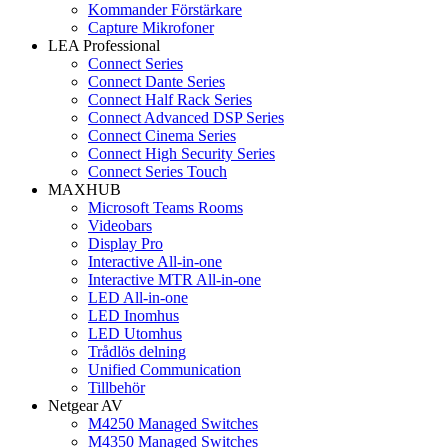
Kommander Förstärkare
Capture Mikrofoner
LEA Professional
Connect Series
Connect Dante Series
Connect Half Rack Series
Connect Advanced DSP Series
Connect Cinema Series
Connect High Security Series
Connect Series Touch
MAXHUB
Microsoft Teams Rooms
Videobars
Display Pro
Interactive All-in-one
Interactive MTR All-in-one
LED All-in-one
LED Inomhus
LED Utomhus
Trådlös delning
Unified Communication
Tillbehör
Netgear AV
M4250 Managed Switches
M4350 Managed Switches