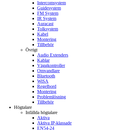
Intercomsystem
Guidesystem
FM System
IR System
Auracast
Tolksystem
Kabel
Montering
Tillbehör
Övrigt
Audio Extenders
Kablar
Väggkontroller
Omvandlare
Bluetooth
WiSA
Regelbord
Montering
Problemlösning
Tillbehör
Högtalare
Infällda högtalare
Aktiva
Aktiva IP-klassade
EN54-24