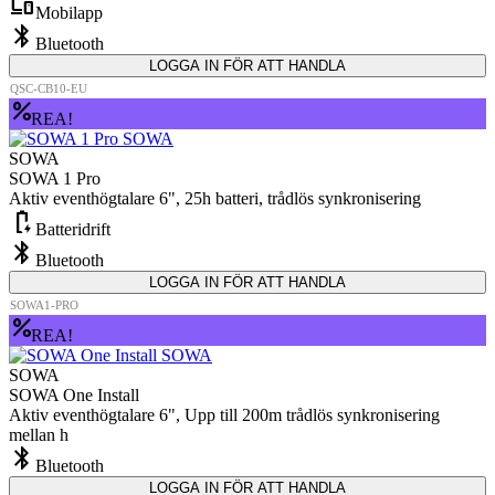
devices
Mobilapp
bluetooth
Bluetooth
LOGGA IN FÖR ATT HANDLA
QSC-CB10-EU
percent
REA!
SOWA
SOWA 1 Pro
Aktiv eventhögtalare 6", 25h batteri, trådlös synkronisering
battery_charging_full
Batteridrift
bluetooth
Bluetooth
LOGGA IN FÖR ATT HANDLA
SOWA1-PRO
percent
REA!
SOWA
SOWA One Install
Aktiv eventhögtalare 6", Upp till 200m trådlös synkronisering
mellan h
bluetooth
Bluetooth
LOGGA IN FÖR ATT HANDLA