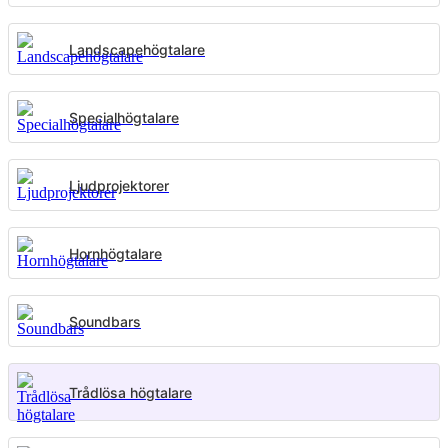
Landscapehögtalare
Specialhögtalare
Ljudprojektorer
Hornhögtalare
Soundbars
Trådlösa högtalare