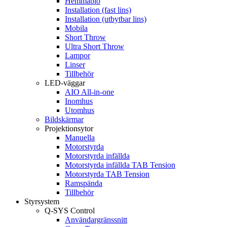
Hemmabio
Installation (fast lins)
Installation (utbytbar lins)
Mobila
Short Throw
Ultra Short Throw
Lampor
Linser
Tillbehör
LED-väggar
AIO All-in-one
Inomhus
Utomhus
Bildskärmar
Projektionsytor
Manuella
Motorstyrda
Motorstyrda infällda
Motorstyrda infällda TAB Tension
Motorstyrda TAB Tension
Ramspända
Tillbehör
Styrsystem
Q-SYS Control
Användargränssnitt