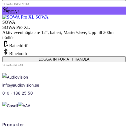
SOWA-ONE-INSTALL
percent
REA!
SOWA
SOWA Pro XL
Aktiv eventhögtalare 12", batteri, Master/slave, Upp till 200m
trådlös
battery_charging_full
Batteridrift
bluetooth
Bluetooth
LOGGA IN FÖR ATT HANDLA
SOWA-PRO-XL
info@audiovision.se
010 - 188 25 50
Produkter