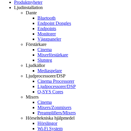
Produktnyheter
Ljudinstallation
Dante
Bluetooth
Endpoint Dongles
Endpoints
Monitorer
Väggpaneler
Förstärkare
Cinema
Mixerförstärkare
Slutsteg
Ljudkällor
Mediaspelare
Ljudprocessorer/DSP
Cinema Processorer
Ljudpocessorer/DSP
Q-SYS Cores
Mixers
Cinema
Mixers/Zonmixers
Preamplifiers/Mixers
Hörseltekniska hjälpmedel
Hörslingor
Wi-Fi System