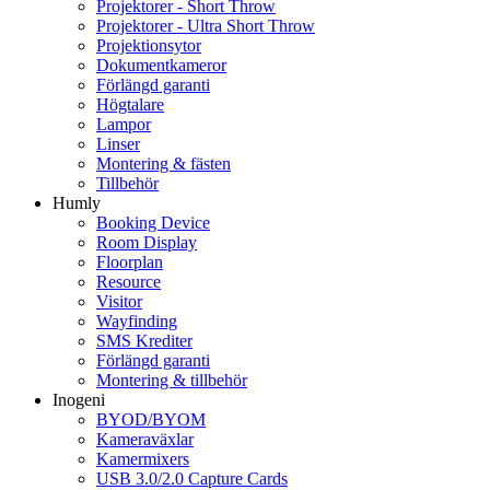
Projektorer - Short Throw
Projektorer - Ultra Short Throw
Projektionsytor
Dokumentkameror
Förlängd garanti
Högtalare
Lampor
Linser
Montering & fästen
Tillbehör
Humly
Booking Device
Room Display
Floorplan
Resource
Visitor
Wayfinding
SMS Krediter
Förlängd garanti
Montering & tillbehör
Inogeni
BYOD/BYOM
Kameraväxlar
Kamermixers
USB 3.0/2.0 Capture Cards