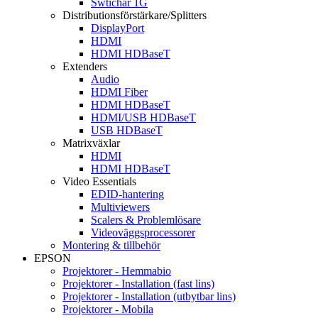
Swtichar 1G
Distributionsförstärkare/Splitters
DisplayPort
HDMI
HDMI HDBaseT
Extenders
Audio
HDMI Fiber
HDMI HDBaseT
HDMI/USB HDBaseT
USB HDBaseT
Matrixväxlar
HDMI
HDMI HDBaseT
Video Essentials
EDID-hantering
Multiviewers
Scalers & Problemlösare
Videoväggsprocessorer
Montering & tillbehör
EPSON
Projektorer - Hemmabio
Projektorer - Installation (fast lins)
Projektorer - Installation (utbytbar lins)
Projektorer - Mobila