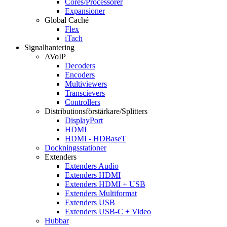
Cores/Processorer
Expansioner
Global Caché
Flex
iTach
Signalhantering
AVoIP
Decoders
Encoders
Multiviewers
Transcievers
Controllers
Distributionsförstärkare/Splitters
DisplayPort
HDMI
HDMI - HDBaseT
Dockningsstationer
Extenders
Extenders Audio
Extenders HDMI
Extenders HDMI + USB
Extenders Multiformat
Extenders USB
Extenders USB-C + Video
Hubbar