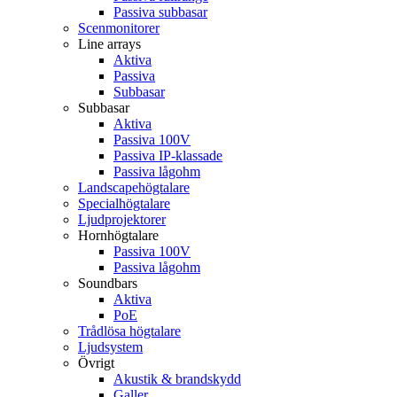
Passiva subbasar
Scenmonitorer
Line arrays
Aktiva
Passiva
Subbasar
Subbasar
Aktiva
Passiva 100V
Passiva IP-klassade
Passiva lågohm
Landscapehögtalare
Specialhögtalare
Ljudprojektorer
Hornhögtalare
Passiva 100V
Passiva lågohm
Soundbars
Aktiva
PoE
Trådlösa högtalare
Ljudsystem
Övrigt
Akustik & brandskydd
Galler