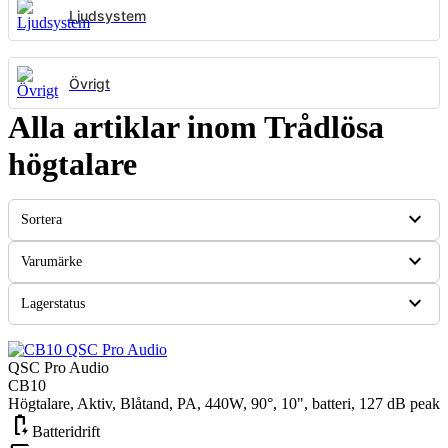
Ljudsystem
Övrigt
Alla artiklar inom Trådlösa
högtalare
expand_more
Sortera
expand_more
Varumärke
expand_more
Lagerstatus
QSC Pro Audio
CB10
Högtalare, Aktiv, Blåtand, PA, 440W, 90°, 10", batteri, 127 dB peak
battery_charging_full
Batteridrift