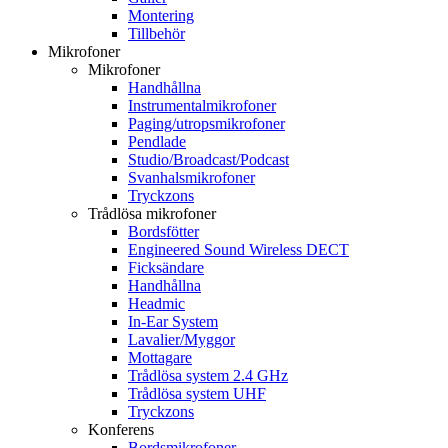
Montering
Tillbehör
Mikrofoner
Mikrofoner
Handhållna
Instrumentalmikrofoner
Paging/utropsmikrofoner
Pendlade
Studio/Broadcast/Podcast
Svanhalsmikrofoner
Tryckzons
Trådlösa mikrofoner
Bordsfötter
Engineered Sound Wireless DECT
Ficksändare
Handhållna
Headmic
In-Ear System
Lavalier/Myggor
Mottagare
Trådlösa system 2.4 GHz
Trådlösa system UHF
Tryckzons
Konferens
Bordsmikrofoner