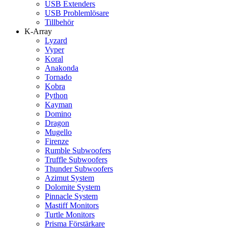
USB Extenders
USB Problemlösare
Tillbehör
K-Array
Lyzard
Vyper
Koral
Anakonda
Tornado
Kobra
Python
Kayman
Domino
Dragon
Mugello
Firenze
Rumble Subwoofers
Truffle Subwoofers
Thunder Subwoofers
Azimut System
Dolomite System
Pinnacle System
Mastiff Monitors
Turtle Monitors
Prisma Förstärkare