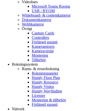
Videobars
Microsoft Teams Rooms
USB / BYOM
Whiteboard- & contentkameror
Dokumentkameror
Webbkameror
Övrigt
Capture Cards
Controllers
Förlängd garanti
Kameramixers
Kameraväxlar
Montering
Tillbehör
Bokningssystem
Rums- & resursbokning
Bokningspaneler
Humly Floor Plan
Humly Resource
Humly Visitor
Humly Wayfinding
Licenser
Montering & tillbehör
Förlängd garanti
Nätverk