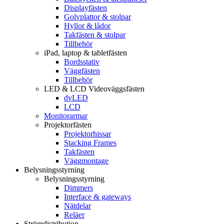
Displayfästen
Golvplattor & stolpar
Hyllor & lådor
Takfästen & stolpar
Tillbehör
iPad, laptop & tabletfästen
Bordsstativ
Väggfästen
Tillbehör
LED & LCD Videoväggsfästen
dvLED
LCD
Monitorarmar
Projektorfästen
Projektorhissar
Stacking Frames
Takfästen
Väggmontage
Belysningsstyrning
Belysningsstyrning
Dimmers
Interface & gateways
Nätdelar
Reläer
Strömdistribution