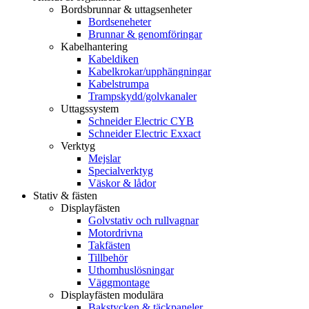
Bordsbrunnar & uttagsenheter
Bordseneheter
Brunnar & genomföringar
Kabelhantering
Kabeldiken
Kabelkrokar/upphängningar
Kabelstrumpa
Trampskydd/golvkanaler
Uttagssystem
Schneider Electric CYB
Schneider Electric Exxact
Verktyg
Mejslar
Specialverktyg
Väskor & lådor
Stativ & fästen
Displayfästen
Golvstativ och rullvagnar
Motordrivna
Takfästen
Tillbehör
Uthomhuslösningar
Väggmontage
Displayfästen modulära
Bakstycken & täckpaneler