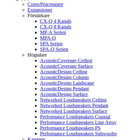
Cores/Processorer
Expansioner
Förstärkare
CX-Q 4 Kanals
CX-Q 8 Kanals
MP-A Serien
MPA-Q
SPA Serien
SPA-Q Serien
Högtalare
AcousticCoverage Ceiling
AcousticCoverage Surface
AcousticDesign Ceiling
AcousticDesign Column
AcousticDesign Landscape
AcousticDesign Pendant
AcousticDesign Surface
Networked Loudspeakers Ceiling
Networked Loudspeakers Pendant
Networked Loudspeakers Surface
Performance Loudspeakers Coaxial
Performance Loudspeakers Line Array
Performance Loudspeakers PS
Performance Loudspeakers Subwoofer
Kameror