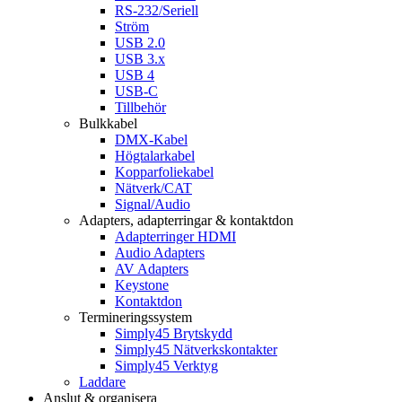
RS-232/Seriell
Ström
USB 2.0
USB 3.x
USB 4
USB-C
Tillbehör
Bulkkabel
DMX-Kabel
Högtalarkabel
Kopparfoliekabel
Nätverk/CAT
Signal/Audio
Adapters, adapterringar & kontaktdon
Adapterringer HDMI
Audio Adapters
AV Adapters
Keystone
Kontaktdon
Termineringssystem
Simply45 Brytskydd
Simply45 Nätverkskontakter
Simply45 Verktyg
Laddare
Anslut & organisera