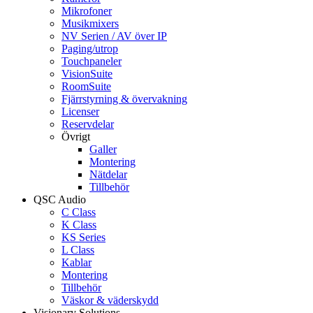
Mikrofoner
Musikmixers
NV Serien / AV över IP
Paging/utrop
Touchpaneler
VisionSuite
RoomSuite
Fjärrstyrning & övervakning
Licenser
Reservdelar
Övrigt
Galler
Montering
Nätdelar
Tillbehör
QSC Audio
C Class
K Class
KS Series
L Class
Kablar
Montering
Tillbehör
Väskor & väderskydd
Visionary Solutions