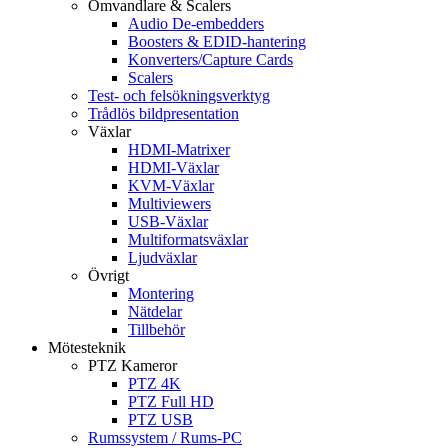
Omvandlare & Scalers
Audio De-embedders
Boosters & EDID-hantering
Konverters/Capture Cards
Scalers
Test- och felsökningsverktyg
Trådlös bildpresentation
Växlar
HDMI-Matrixer
HDMI-Växlar
KVM-Växlar
Multiviewers
USB-Växlar
Multiformatsväxlar
Ljudväxlar
Övrigt
Montering
Nätdelar
Tillbehör
Mötesteknik
PTZ Kameror
PTZ 4K
PTZ Full HD
PTZ USB
Rumssystem / Rums-PC