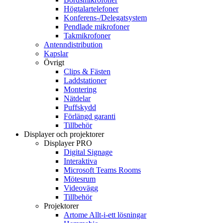
Högtalartelefoner
Konferens-/Delegatsystem
Pendlade mikrofoner
Takmikrofoner
Antenndistribution
Kapslar
Övrigt
Clips & Fästen
Laddstationer
Montering
Nätdelar
Puffskydd
Förlängd garanti
Tillbehör
Displayer och projektorer
Displayer PRO
Digital Signage
Interaktiva
Microsoft Teams Rooms
Mötesrum
Videovägg
Tillbehör
Projektorer
Artome Allt-i-ett lösningar