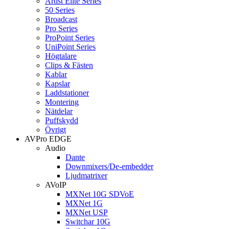
Artist Elite Series
50 Series
Broadcast
Pro Series
ProPoint Series
UniPoint Series
Högtalare
Clips & Fästen
Kablar
Kapslar
Laddstationer
Montering
Nätdelar
Puffskydd
Övrigt
AVPro EDGE
Audio
Dante
Downmixers/De-embedder
Ljudmatrixer
AVoIP
MXNet 10G SDVoE
MXNet 1G
MXNet USP
Switchar 10G