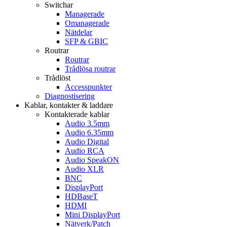
Switchar
Managerade
Omanagerade
Nätdelar
SFP & GBIC
Routrar
Routrar
Trådlösa routrar
Trådlöst
Accesspunkter
Diagnostisering
Kablar, kontakter & laddare
Kontakterade kablar
Audio 3.5mm
Audio 6.35mm
Audio Digital
Audio RCA
Audio SpeakON
Audio XLR
BNC
DisplayPort
HDBaseT
HDMI
Mini DisplayPort
Nätverk/Patch