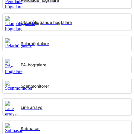
Pendlade högtalare
Utanpåliggande högtalare
Pelarhögtalare
PA-högtalare
Scenmonitorer
Line arrays
Subbasar