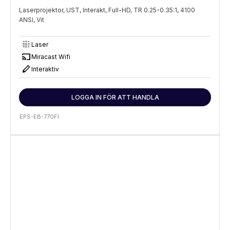
Laserprojektor, UST, Interakt, Full-HD, TR 0.25-0.35:1, 4100
ANSI, Vit
lens_blur
Laser
cast
Miracast Wifi
stylus
Interaktiv
LOGGA IN FÖR ATT HANDLA
EPS-EB-770FI