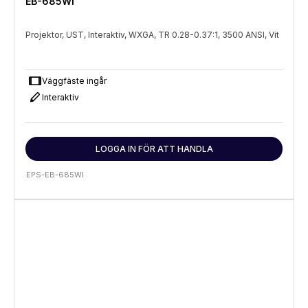
EB-685WI
Projektor, UST, Interaktiv, WXGA, TR 0.28-0.37:1, 3500 ANSI, Vit
tablet
Väggfäste ingår
stylus
Interaktiv
LOGGA IN FÖR ATT HANDLA
EPS-EB-685WI