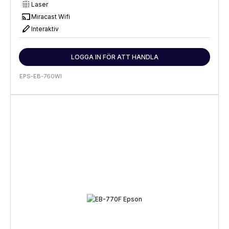
lens_blur
Laser
cast
Miracast Wifi
stylus
Interaktiv
LOGGA IN FÖR ATT HANDLA
EPS-EB-760WI