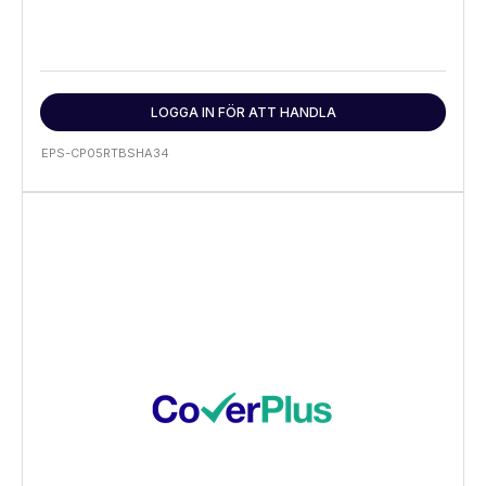
LOGGA IN FÖR ATT HANDLA
EPS-CP05RTBSHA34