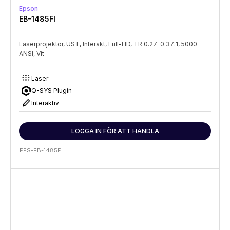
Epson
EB-1485FI
Laserprojektor, UST, Interakt, Full-HD, TR 0.27-0.37:1, 5000
ANSI, Vit
lens_blur
Laser
Q-SYS Plugin
stylus
Interaktiv
LOGGA IN FÖR ATT HANDLA
EPS-EB-1485FI