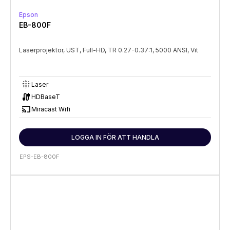
Epson
EB-800F
Laserprojektor, UST, Full-HD, TR 0.27-0.37:1, 5000 ANSI, Vit
lens_blur
Laser
cable
HDBaseT
cast
Miracast Wifi
LOGGA IN FÖR ATT HANDLA
EPS-EB-800F