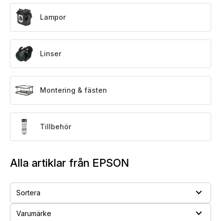
Lampor
Linser
Montering & fästen
Tillbehör
Alla artiklar från EPSON
expand_more
Sortera
expand_more
Varumärke