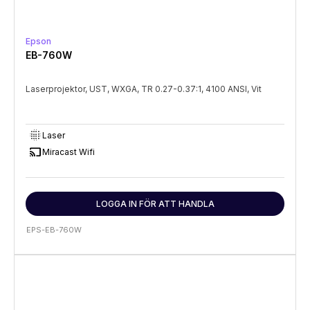
Epson
EB-760W
Laserprojektor, UST, WXGA, TR 0.27-0.37:1, 4100 ANSI, Vit
lens_blur
Laser
cast
Miracast Wifi
LOGGA IN FÖR ATT HANDLA
EPS-EB-760W