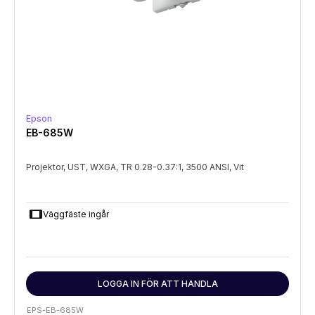
Epson
EB-685W
Projektor, UST, WXGA, TR 0.28-0.37:1, 3500 ANSI, Vit
tablet
Väggfäste ingår
LOGGA IN FÖR ATT HANDLA
EPS-EB-685W