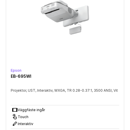
Epson
EB-695WI
Projektor, UST, Interaktiv, WXGA, TR 0.28-0.37:1, 3500 ANSI, Vit
tablet
Väggfäste ingår
touch_long
Touch
stylus
Interaktiv