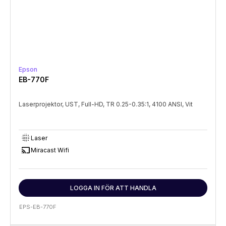
Epson
EB-770F
Laserprojektor, UST, Full-HD, TR 0.25-0.35:1, 4100 ANSI, Vit
lens_blur
Laser
cast
Miracast Wifi
LOGGA IN FÖR ATT HANDLA
EPS-EB-770F