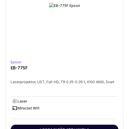
Epson
EB-775F
Laserprojektor, UST, Full-HD, TR 0.25-0.35:1, 4100 ANSI, Svart
lens_blur
Laser
cast
Miracast Wifi