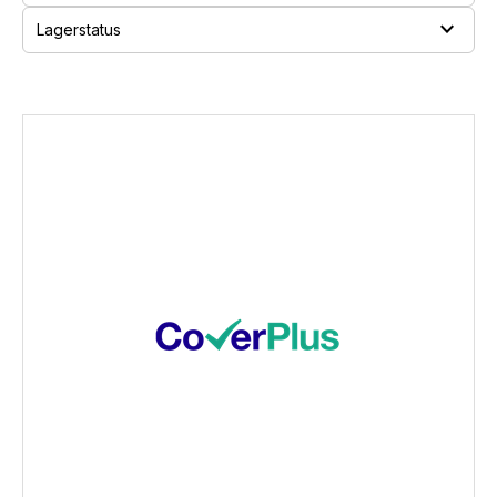
expand_more
Lagerstatus