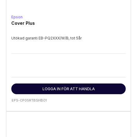
Epson
Cover Plus
Utökad garanti EB-PQ2XXX/W/B, tot 5år
LOGGA IN FÖR ATT HANDLA
EPS-CP05RTBSHB01