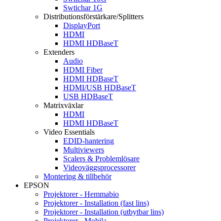
Swtichar 1G
Distributionsförstärkare/Splitters
DisplayPort
HDMI
HDMI HDBaseT
Extenders
Audio
HDMI Fiber
HDMI HDBaseT
HDMI/USB HDBaseT
USB HDBaseT
Matrixväxlar
HDMI
HDMI HDBaseT
Video Essentials
EDID-hantering
Multiviewers
Scalers & Problemlösare
Videoväggsprocessorer
Montering & tillbehör
EPSON
Projektorer - Hemmabio
Projektorer - Installation (fast lins)
Projektorer - Installation (utbytbar lins)
Projektorer - Mobila