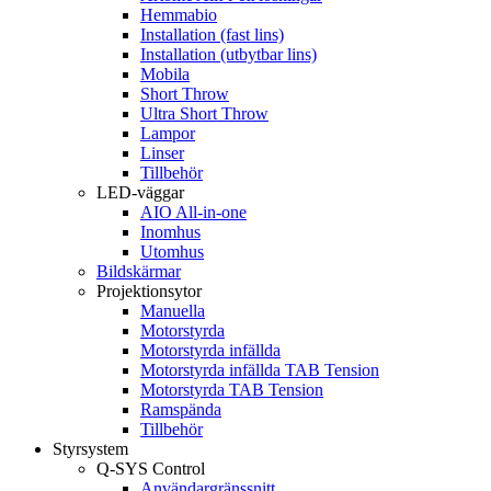
Hemmabio
Installation (fast lins)
Installation (utbytbar lins)
Mobila
Short Throw
Ultra Short Throw
Lampor
Linser
Tillbehör
LED-väggar
AIO All-in-one
Inomhus
Utomhus
Bildskärmar
Projektionsytor
Manuella
Motorstyrda
Motorstyrda infällda
Motorstyrda infällda TAB Tension
Motorstyrda TAB Tension
Ramspända
Tillbehör
Styrsystem
Q-SYS Control
Användargränssnitt