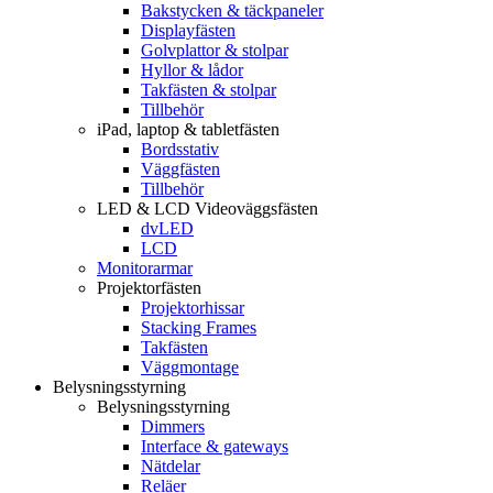
Bakstycken & täckpaneler
Displayfästen
Golvplattor & stolpar
Hyllor & lådor
Takfästen & stolpar
Tillbehör
iPad, laptop & tabletfästen
Bordsstativ
Väggfästen
Tillbehör
LED & LCD Videoväggsfästen
dvLED
LCD
Monitorarmar
Projektorfästen
Projektorhissar
Stacking Frames
Takfästen
Väggmontage
Belysningsstyrning
Belysningsstyrning
Dimmers
Interface & gateways
Nätdelar
Reläer