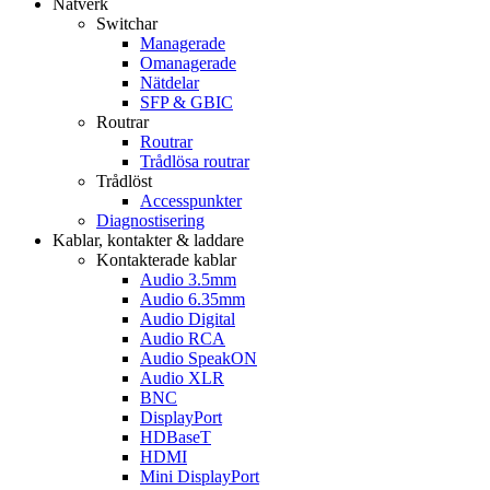
Nätverk
Switchar
Managerade
Omanagerade
Nätdelar
SFP & GBIC
Routrar
Routrar
Trådlösa routrar
Trådlöst
Accesspunkter
Diagnostisering
Kablar, kontakter & laddare
Kontakterade kablar
Audio 3.5mm
Audio 6.35mm
Audio Digital
Audio RCA
Audio SpeakON
Audio XLR
BNC
DisplayPort
HDBaseT
HDMI
Mini DisplayPort