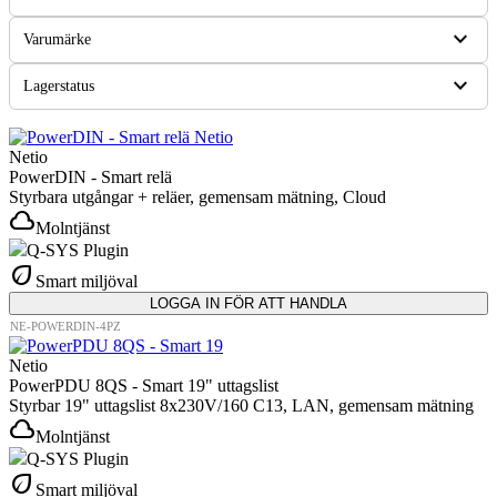
expand_more
Varumärke
expand_more
Lagerstatus
Netio
PowerDIN - Smart relä
Styrbara utgångar + reläer, gemensam mätning, Cloud
cloud
Molntjänst
Q-SYS Plugin
eco
Smart miljöval
LOGGA IN FÖR ATT HANDLA
NE-POWERDIN-4PZ
Netio
PowerPDU 8QS - Smart 19" uttagslist
Styrbar 19" uttagslist 8x230V/160 C13, LAN, gemensam mätning
cloud
Molntjänst
Q-SYS Plugin
eco
Smart miljöval