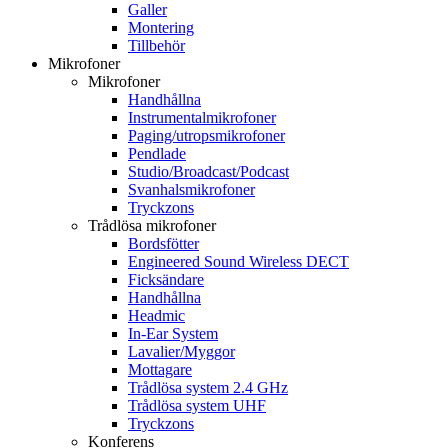
Galler
Montering
Tillbehör
Mikrofoner
Mikrofoner
Handhållna
Instrumentalmikrofoner
Paging/utropsmikrofoner
Pendlade
Studio/Broadcast/Podcast
Svanhalsmikrofoner
Tryckzons
Trådlösa mikrofoner
Bordsfötter
Engineered Sound Wireless DECT
Ficksändare
Handhållna
Headmic
In-Ear System
Lavalier/Myggor
Mottagare
Trådlösa system 2.4 GHz
Trådlösa system UHF
Tryckzons
Konferens