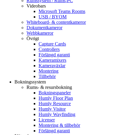
Rumssystem / Rums-PC
Videobars
Microsoft Teams Rooms
USB / BYOM
Whiteboard- & contentkameror
Dokumentkameror
Webbkameror
Övrigt
Capture Cards
Controllers
Förlängd garanti
Kameramixers
Kameraväxlar
Montering
Tillbehör
Bokningssystem
Rums- & resursbokning
Bokningspaneler
Humly Floor Plan
Humly Resource
Humly Visitor
Humly Wayfinding
Licenser
Montering & tillbehör
Förlängd garanti