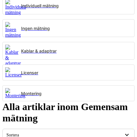
Individuell mätning
Ingen mätning
Kablar & adaptrar
Licenser
Montering
Alla artiklar inom Gemensam
mätning
expand_more
Sortera