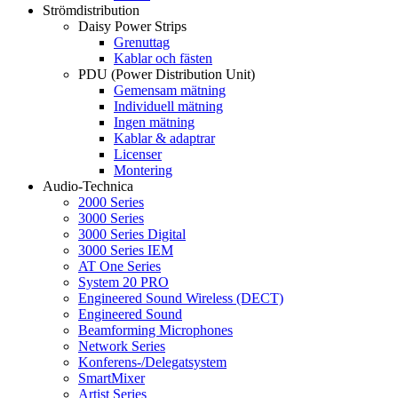
Strömdistribution
Daisy Power Strips
Grenuttag
Kablar och fästen
PDU (Power Distribution Unit)
Gemensam mätning
Individuell mätning
Ingen mätning
Kablar & adaptrar
Licenser
Montering
Audio-Technica
2000 Series
3000 Series
3000 Series Digital
3000 Series IEM
AT One Series
System 20 PRO
Engineered Sound Wireless (DECT)
Engineered Sound
Beamforming Microphones
Network Series
Konferens-/Delegatsystem
SmartMixer
Artist Series