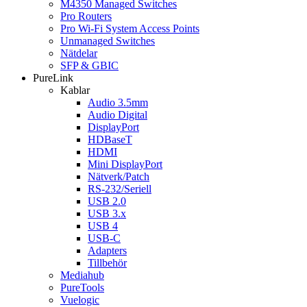
M4350 Managed Switches
Pro Routers
Pro Wi-Fi System Access Points
Unmanaged Switches
Nätdelar
SFP & GBIC
PureLink
Kablar
Audio 3.5mm
Audio Digital
DisplayPort
HDBaseT
HDMI
Mini DisplayPort
Nätverk/Patch
RS-232/Seriell
USB 2.0
USB 3.x
USB 4
USB-C
Adapters
Tillbehör
Mediahub
PureTools
Vuelogic