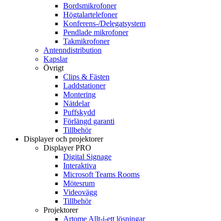
Bordsmikrofoner
Högtalartelefoner
Konferens-/Delegatsystem
Pendlade mikrofoner
Takmikrofoner
Antenndistribution
Kapslar
Övrigt
Clips & Fästen
Laddstationer
Montering
Nätdelar
Puffskydd
Förlängd garanti
Tillbehör
Displayer och projektorer
Displayer PRO
Digital Signage
Interaktiva
Microsoft Teams Rooms
Mötesrum
Videovägg
Tillbehör
Projektorer
Artome Allt-i-ett lösningar