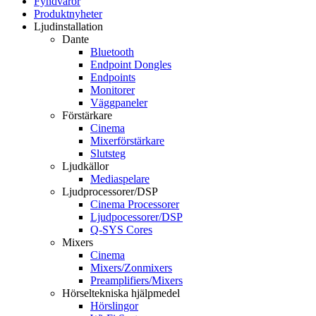
Fyndvaror
Produktnyheter
Ljudinstallation
Dante
Bluetooth
Endpoint Dongles
Endpoints
Monitorer
Väggpaneler
Förstärkare
Cinema
Mixerförstärkare
Slutsteg
Ljudkällor
Mediaspelare
Ljudprocessorer/DSP
Cinema Processorer
Ljudpocessorer/DSP
Q-SYS Cores
Mixers
Cinema
Mixers/Zonmixers
Preamplifiers/Mixers
Hörseltekniska hjälpmedel
Hörslingor