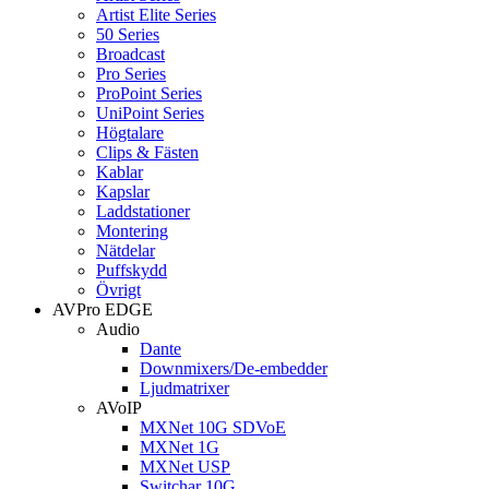
Artist Elite Series
50 Series
Broadcast
Pro Series
ProPoint Series
UniPoint Series
Högtalare
Clips & Fästen
Kablar
Kapslar
Laddstationer
Montering
Nätdelar
Puffskydd
Övrigt
AVPro EDGE
Audio
Dante
Downmixers/De-embedder
Ljudmatrixer
AVoIP
MXNet 10G SDVoE
MXNet 1G
MXNet USP
Switchar 10G