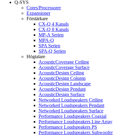
Q-SYS
Cores/Processorer
Expansioner
Förstärkare
CX-Q 4 Kanals
CX-Q 8 Kanals
MP-A Serien
MPA-Q
SPA Serien
SPA-Q Serien
Högtalare
AcousticCoverage Ceiling
AcousticCoverage Surface
AcousticDesign Ceiling
AcousticDesign Column
AcousticDesign Landscape
AcousticDesign Pendant
AcousticDesign Surface
Networked Loudspeakers Ceiling
Networked Loudspeakers Pendant
Networked Loudspeakers Surface
Performance Loudspeakers Coaxial
Performance Loudspeakers Line Array
Performance Loudspeakers PS
Performance Loudspeakers Subwoofer