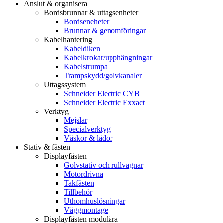
Anslut & organisera
Bordsbrunnar & uttagsenheter
Bordseneheter
Brunnar & genomföringar
Kabelhantering
Kabeldiken
Kabelkrokar/upphängningar
Kabelstrumpa
Trampskydd/golvkanaler
Uttagssystem
Schneider Electric CYB
Schneider Electric Exxact
Verktyg
Mejslar
Specialverktyg
Väskor & lådor
Stativ & fästen
Displayfästen
Golvstativ och rullvagnar
Motordrivna
Takfästen
Tillbehör
Uthomhuslösningar
Väggmontage
Displayfästen modulära