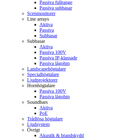
Passiva fullrange
Passiva subbasar
Scenmonitorer
Line arrays
Aktiva
Passiva
Subbasar
Subbasar
Aktiva
Passiva 100V
Passiva IP-klassade
Passiva lågohm
Landscapehögtalare
Specialhögtalare
Ljudprojektorer
Hornhögtalare
Passiva 100V
Passiva lågohm
Soundbars
Aktiva
PoE
Trådlösa högtalare
Ljudsystem
Övrigt
Akustik & brandskydd