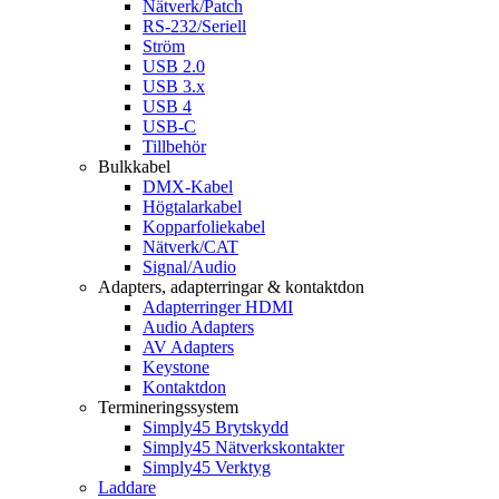
Nätverk/Patch
RS-232/Seriell
Ström
USB 2.0
USB 3.x
USB 4
USB-C
Tillbehör
Bulkkabel
DMX-Kabel
Högtalarkabel
Kopparfoliekabel
Nätverk/CAT
Signal/Audio
Adapters, adapterringar & kontaktdon
Adapterringer HDMI
Audio Adapters
AV Adapters
Keystone
Kontaktdon
Termineringssystem
Simply45 Brytskydd
Simply45 Nätverkskontakter
Simply45 Verktyg
Laddare