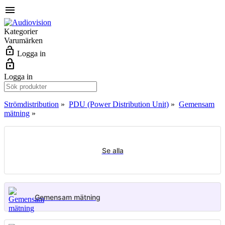
menu
Kategorier
Varumärken
lock_open
Logga in
lock_open
Logga in
Strömdistribution
»
PDU (Power Distribution Unit)
»
Gemensam
mätning
»
Se alla
Gemensam mätning