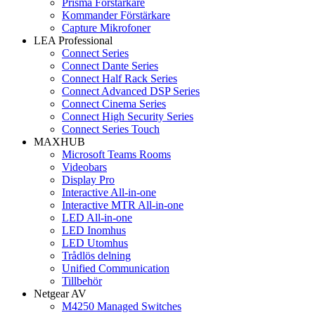
Prisma Förstärkare
Kommander Förstärkare
Capture Mikrofoner
LEA Professional
Connect Series
Connect Dante Series
Connect Half Rack Series
Connect Advanced DSP Series
Connect Cinema Series
Connect High Security Series
Connect Series Touch
MAXHUB
Microsoft Teams Rooms
Videobars
Display Pro
Interactive All-in-one
Interactive MTR All-in-one
LED All-in-one
LED Inomhus
LED Utomhus
Trådlös delning
Unified Communication
Tillbehör
Netgear AV
M4250 Managed Switches