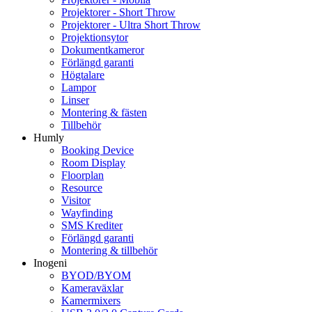
Projektorer - Short Throw
Projektorer - Ultra Short Throw
Projektionsytor
Dokumentkameror
Förlängd garanti
Högtalare
Lampor
Linser
Montering & fästen
Tillbehör
Humly
Booking Device
Room Display
Floorplan
Resource
Visitor
Wayfinding
SMS Krediter
Förlängd garanti
Montering & tillbehör
Inogeni
BYOD/BYOM
Kameraväxlar
Kamermixers