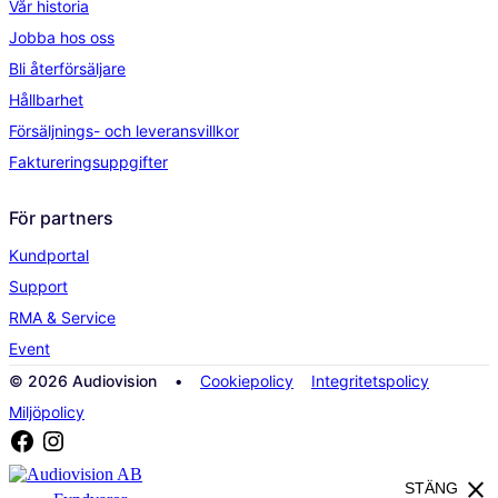
Vår historia
Jobba hos oss
Bli återförsäljare
Hållbarhet
Försäljnings- och leveransvillkor
Faktureringsuppgifter
För partners
Kundportal
Support
RMA & Service
Event
© 2026 Audiovision •
Cookiepolicy
Integritetspolicy
Miljöpolicy
close
STÄNG