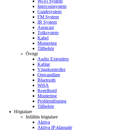
Wi-Fi System
Intercomsystem
Guidesystem
FM System
IR System
Auracast
Tolksystem
Kabel
Montering
Tillbehör
Övrigt
Audio Extenders
Kablar
Väggkontroller
Omvandlare
Bluetooth
WiSA
Regelbord
Montering
Problemlösning
Tillbehör
Högtalare
Infällda högtalare
Aktiva
Aktiva IP-klassade