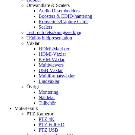
Omvandlare & Scalers
Audio De-embedders
Boosters & EDID-hantering
Konverters/Capture Cards
Scalers
Test- och felsökningsverktyg
Trådlös bildpresentation
Växlar
HDMI-Matrixer
HDMI-Växlar
KVM-Växlar
Multiviewers
USB-Växlar
Multiformatsväxlar
Ljudväxlar
Övrigt
Montering
Nätdelar
Tillbehör
Mötesteknik
PTZ Kameror
PTZ 4K
PTZ Full HD
PTZ USB