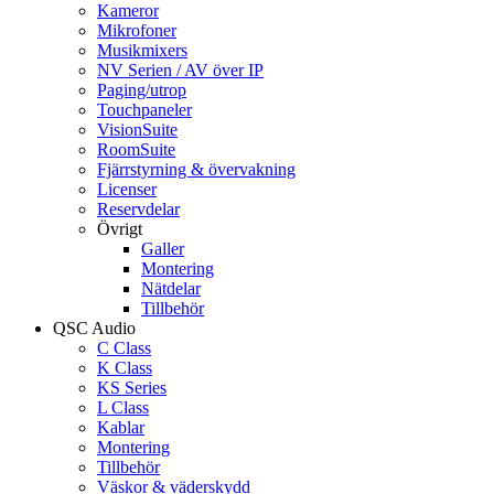
Kameror
Mikrofoner
Musikmixers
NV Serien / AV över IP
Paging/utrop
Touchpaneler
VisionSuite
RoomSuite
Fjärrstyrning & övervakning
Licenser
Reservdelar
Övrigt
Galler
Montering
Nätdelar
Tillbehör
QSC Audio
C Class
K Class
KS Series
L Class
Kablar
Montering
Tillbehör
Väskor & väderskydd