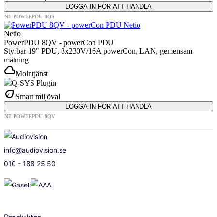
LOGGA IN FÖR ATT HANDLA
NE-POWERPDU-8QS
Netio
PowerPDU 8QV - powerCon PDU
Styrbar 19" PDU, 8x230V/16A powerCon, LAN, gemensam
mätning
cloud
Molntjänst
Q-SYS Plugin
eco
Smart miljöval
LOGGA IN FÖR ATT HANDLA
NE-POWERPDU-8QV
info@audiovision.se
010 - 188 25 50