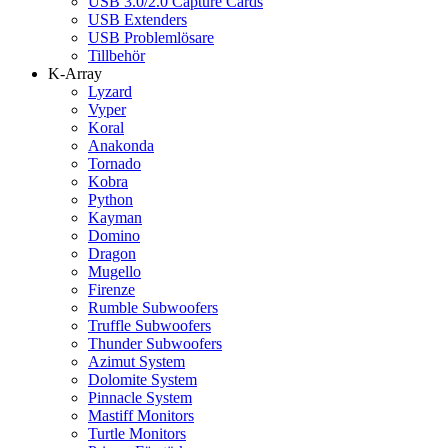
USB 3.0/2.0 Capture Cards
USB Extenders
USB Problemlösare
Tillbehör
K-Array
Lyzard
Vyper
Koral
Anakonda
Tornado
Kobra
Python
Kayman
Domino
Dragon
Mugello
Firenze
Rumble Subwoofers
Truffle Subwoofers
Thunder Subwoofers
Azimut System
Dolomite System
Pinnacle System
Mastiff Monitors
Turtle Monitors