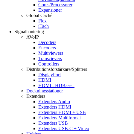
Cores/Processorer
Expansioner
Global Caché
Flex
iTach
Signalhantering
AVoIP
Decoders
Encoders
Multiviewers
Transcievers
Controllers
Distributionsförstärkare/Splitters
DisplayPort
HDMI
HDMI - HDBaseT
Dockningsstationer
Extenders
Extenders Audio
Extenders HDMI
Extenders HDMI + USB
Extenders Multiformat
Extenders USB
Extenders USB-C + Video
Hubbar