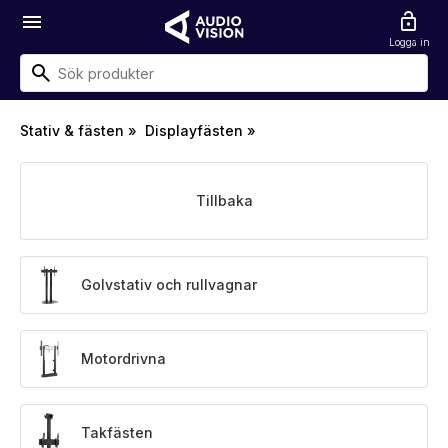
menu
lock_open
Logga in
Stativ & fästen
»
Displayfästen
»
Tillbaka
Golvstativ och rullvagnar
Motordrivna
Takfästen