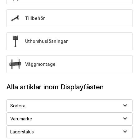
Tillbehör
Uthomhuslösningar
Väggmontage
Alla artiklar inom Displayfästen
expand_more
Sortera
expand_more
Varumärke
expand_more
Lagerstatus