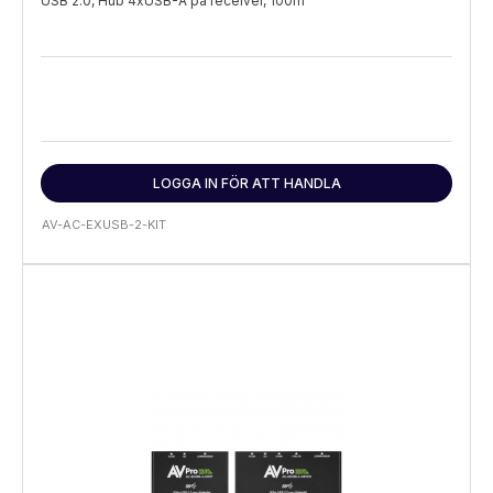
USB 2.0, Hub 4xUSB-A på receiver, 100m
LOGGA IN FÖR ATT HANDLA
AV-AC-EXUSB-2-KIT