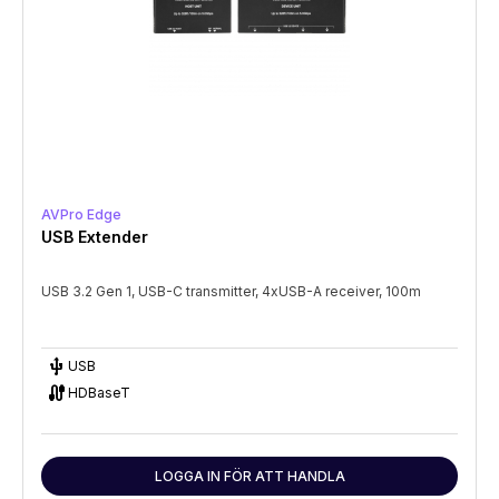
AVPro Edge
USB Extender
USB 3.2 Gen 1, USB-C transmitter, 4xUSB-A receiver, 100m
USB
USB
cable
HDBaseT
LOGGA IN FÖR ATT HANDLA