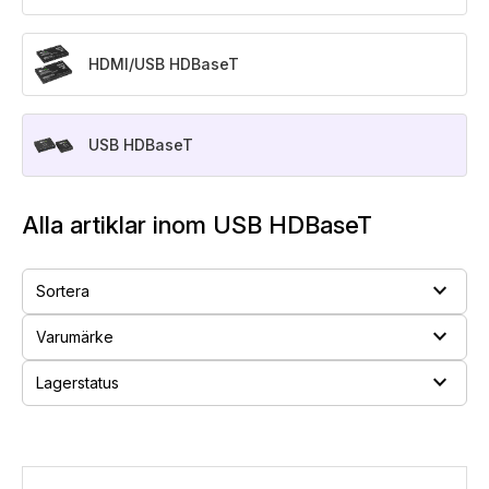
HDMI/USB HDBaseT
USB HDBaseT
Alla artiklar inom USB HDBaseT
expand_more
Sortera
expand_more
Varumärke
expand_more
Lagerstatus