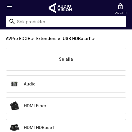
menu
lock_open
Logga in
AVPro EDGE
»
Extenders
»
USB HDBaseT
»
Se alla
Audio
HDMI Fiber
HDMI HDBaseT