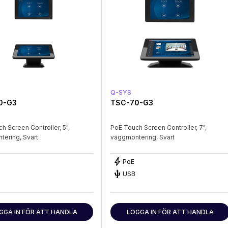
Q-SYS
0-G3
TSC-70-G3
h Screen Controller, 5",
PoE Touch Screen Controller, 7",
ering, Svart
väggmontering, Svart
bolt
PoE
USB
USB
GGA IN FÖR ATT HANDLA
LOGGA IN FÖR ATT HANDLA