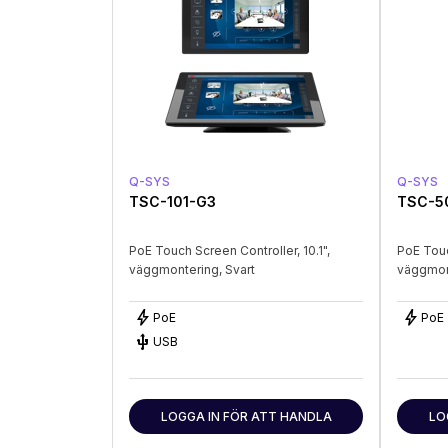
Q-SYS
Q-SYS
TSC-101-G3
TSC-5
PoE Touch Screen Controller, 10.1",
PoE Touc
väggmontering, Svart
väggmont
bolt
bolt
PoE
PoE
USB
USB
LOGGA IN FÖR ATT HANDLA
LO