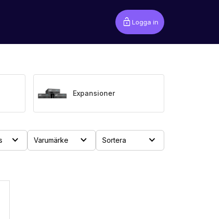
lock_open
Logga in
Expansioner
expand_more
expand_more
expand_more
s
Varumärke
Sortera