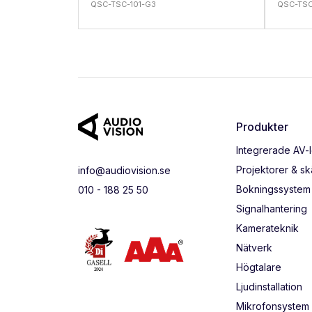
QSC-TSC-101-G3
QSC-TS
Produkter
Integrerade AV-
Projektorer & s
info@audiovision.se
Bokningssystem
010 - 188 25 50
Signalhantering
Kamerateknik
Nätverk
Högtalare
Ljudinstallation
Mikrofonsystem