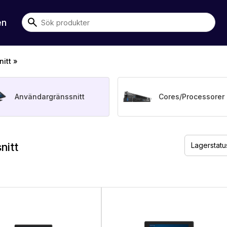
en
itt
»
Användargränssnitt
Cores/Processorer
nitt
Lagerstatu