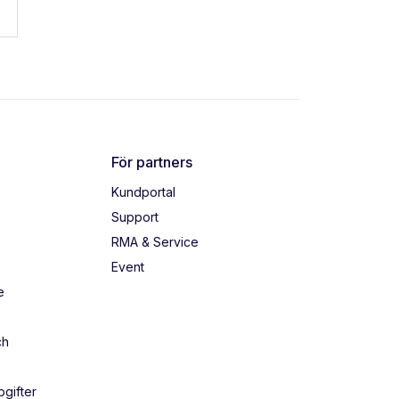
För partners
Kundportal
Support
RMA & Service
Event
e
ch
gifter