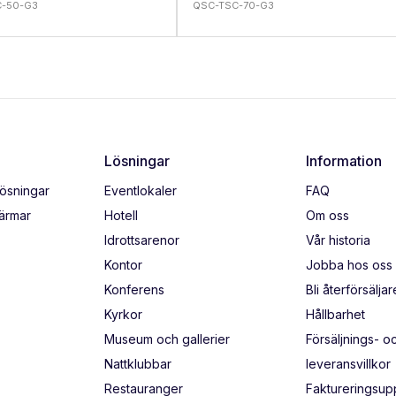
C-50-G3
QSC-TSC-70-G3
Lösningar
Information
lösningar
Eventlokaler
FAQ
kärmar
Hotell
Om oss
Idrottsarenor
Vår historia
Kontor
Jobba hos oss
Konferens
Bli återförsäljar
Kyrkor
Hållbarhet
Museum och gallerier
Försäljnings- o
Nattklubbar
leveransvillkor
Restauranger
Faktureringsupp