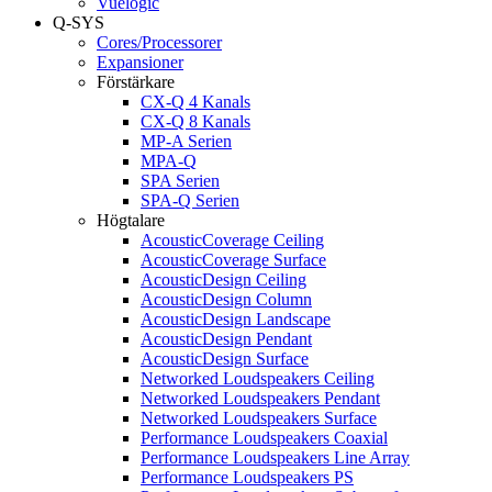
Vuelogic
Q-SYS
Cores/Processorer
Expansioner
Förstärkare
CX-Q 4 Kanals
CX-Q 8 Kanals
MP-A Serien
MPA-Q
SPA Serien
SPA-Q Serien
Högtalare
AcousticCoverage Ceiling
AcousticCoverage Surface
AcousticDesign Ceiling
AcousticDesign Column
AcousticDesign Landscape
AcousticDesign Pendant
AcousticDesign Surface
Networked Loudspeakers Ceiling
Networked Loudspeakers Pendant
Networked Loudspeakers Surface
Performance Loudspeakers Coaxial
Performance Loudspeakers Line Array
Performance Loudspeakers PS