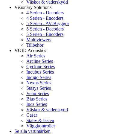
Väskor & väderskydd
Visionary Solutions
4 Serien - Decoders
4 Serien - Encoders
5 Serien - AV-Bryggor
5 Serien - Decoders
5 Serien - Encoders
Multiviewers
Tillbehör
VOID Acoustics
Air Series
Arcline Series
Cyclone Series
Incubus Series
Indigo Series
Nexus Series
Stasys Series
Venu Series
Bias Series
Inca Series
Väskor & väderskydd
Casar
Stativ & fästen
Väggkontroller
Se alla varumärken