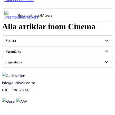
Preamplifiers/Mixers
Alla artiklar inom Cinema
expand_more
Sortera
expand_more
Varumärke
expand_more
Lagerstatus
info@audiovision.se
010 - 188 25 50