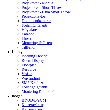
Projektorer - Mobila
Projektorer - Short Throw
Projektorer - Ultra Short Throw
Projektionsytor
Dokumentkameror
Förlängd garanti
Högtalare
Lampor
Linser
Montering & fästen
Tillbehör
Humly
Booking Device
Room Display
Floorplan
Resource
Visitor
Wayfinding
SMS Krediter
Förlängd garanti
Montering & tillbehör
Inogeni
BYOD/BYOM
Kameraväxlar
Kamermixers