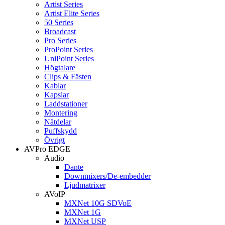
Artist Series
Artist Elite Series
50 Series
Broadcast
Pro Series
ProPoint Series
UniPoint Series
Högtalare
Clips & Fästen
Kablar
Kapslar
Laddstationer
Montering
Nätdelar
Puffskydd
Övrigt
AVPro EDGE
Audio
Dante
Downmixers/De-embedder
Ljudmatrixer
AVoIP
MXNet 10G SDVoE
MXNet 1G
MXNet USP