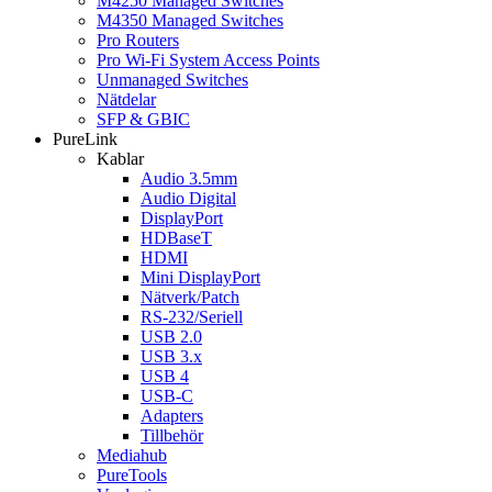
M4250 Managed Switches
M4350 Managed Switches
Pro Routers
Pro Wi-Fi System Access Points
Unmanaged Switches
Nätdelar
SFP & GBIC
PureLink
Kablar
Audio 3.5mm
Audio Digital
DisplayPort
HDBaseT
HDMI
Mini DisplayPort
Nätverk/Patch
RS-232/Seriell
USB 2.0
USB 3.x
USB 4
USB-C
Adapters
Tillbehör
Mediahub
PureTools