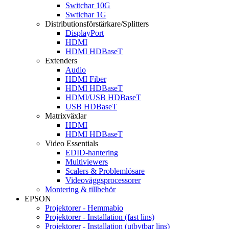
Switchar 10G
Swtichar 1G
Distributionsförstärkare/Splitters
DisplayPort
HDMI
HDMI HDBaseT
Extenders
Audio
HDMI Fiber
HDMI HDBaseT
HDMI/USB HDBaseT
USB HDBaseT
Matrixväxlar
HDMI
HDMI HDBaseT
Video Essentials
EDID-hantering
Multiviewers
Scalers & Problemlösare
Videoväggsprocessorer
Montering & tillbehör
EPSON
Projektorer - Hemmabio
Projektorer - Installation (fast lins)
Projektorer - Installation (utbytbar lins)