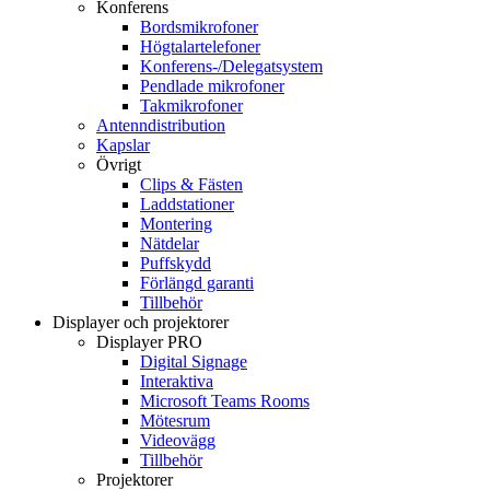
Konferens
Bordsmikrofoner
Högtalartelefoner
Konferens-/Delegatsystem
Pendlade mikrofoner
Takmikrofoner
Antenndistribution
Kapslar
Övrigt
Clips & Fästen
Laddstationer
Montering
Nätdelar
Puffskydd
Förlängd garanti
Tillbehör
Displayer och projektorer
Displayer PRO
Digital Signage
Interaktiva
Microsoft Teams Rooms
Mötesrum
Videovägg
Tillbehör
Projektorer