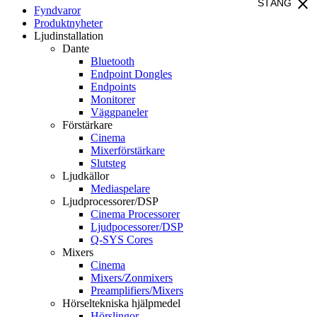
close
STÄNG
Fyndvaror
Produktnyheter
Ljudinstallation
Dante
Bluetooth
Endpoint Dongles
Endpoints
Monitorer
Väggpaneler
Förstärkare
Cinema
Mixerförstärkare
Slutsteg
Ljudkällor
Mediaspelare
Ljudprocessorer/DSP
Cinema Processorer
Ljudpocessorer/DSP
Q-SYS Cores
Mixers
Cinema
Mixers/Zonmixers
Preamplifiers/Mixers
Hörseltekniska hjälpmedel
Hörslingor