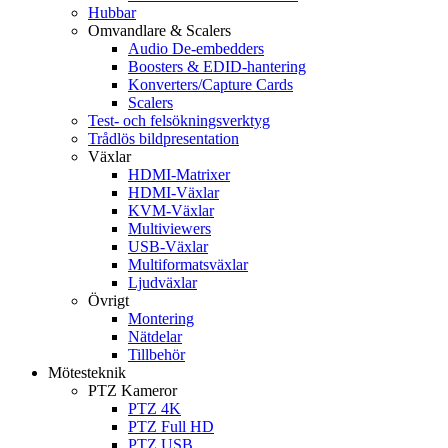
Hubbar
Omvandlare & Scalers
Audio De-embedders
Boosters & EDID-hantering
Konverters/Capture Cards
Scalers
Test- och felsökningsverktyg
Trådlös bildpresentation
Växlar
HDMI-Matrixer
HDMI-Växlar
KVM-Växlar
Multiviewers
USB-Växlar
Multiformatsväxlar
Ljudväxlar
Övrigt
Montering
Nätdelar
Tillbehör
Mötesteknik
PTZ Kameror
PTZ 4K
PTZ Full HD
PTZ USB