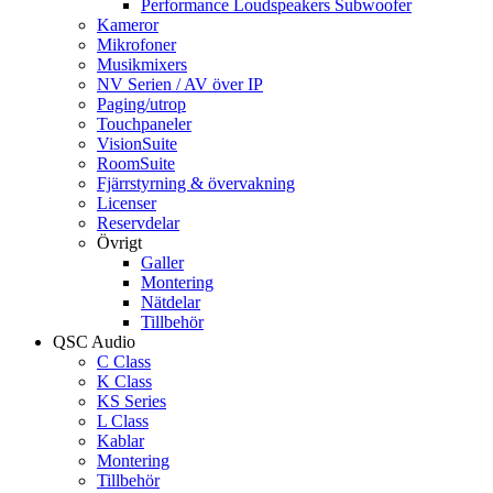
Performance Loudspeakers Subwoofer
Kameror
Mikrofoner
Musikmixers
NV Serien / AV över IP
Paging/utrop
Touchpaneler
VisionSuite
RoomSuite
Fjärrstyrning & övervakning
Licenser
Reservdelar
Övrigt
Galler
Montering
Nätdelar
Tillbehör
QSC Audio
C Class
K Class
KS Series
L Class
Kablar
Montering
Tillbehör