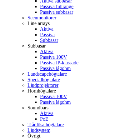
Aktiva subbasar
Passiva fullrange
Passiva subbasar
Scenmonitorer
Line arrays
Aktiva
Passiva
Subbasar
Subbasar
Aktiva
Passiva 100V
Passiva IP-klassade
Passiva lågohm
Landscapehögtalare
Specialhögtalare
Ljudprojektorer
Hornhögtalare
Passiva 100V
Passiva lågohm
Soundbars
Aktiva
PoE
Trådlösa högtalare
Ljudsystem
Övrigt