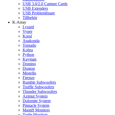
USB 3.0/2.0 Capture Cards
USB Extenders
USB Problemlösare
Tillbehör
K-Array
Lyzard
Vyper
Koral
Anakonda
Tornado
Kobra
Python
Kayman
Domino
Dragon
Mugello
Firenze
Rumble Subwoofers
Truffle Subwoofers
Thunder Subwoofers
Azimut System
Dolomite System
Pinnacle System
Mastiff Monitors
Turtle Monitors