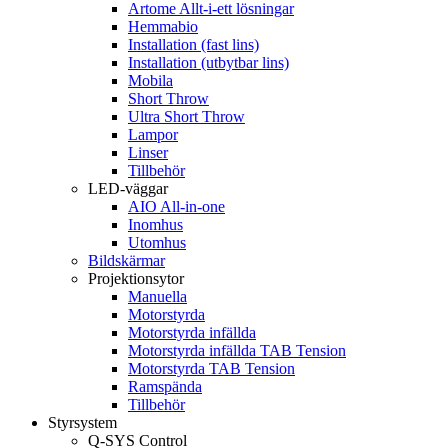
Artome Allt-i-ett lösningar
Hemmabio
Installation (fast lins)
Installation (utbytbar lins)
Mobila
Short Throw
Ultra Short Throw
Lampor
Linser
Tillbehör
LED-väggar
AIO All-in-one
Inomhus
Utomhus
Bildskärmar
Projektionsytor
Manuella
Motorstyrda
Motorstyrda infällda
Motorstyrda infällda TAB Tension
Motorstyrda TAB Tension
Ramspända
Tillbehör
Styrsystem
Q-SYS Control