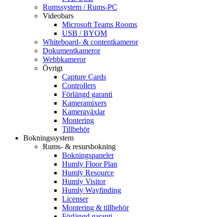
Rumssystem / Rums-PC
Videobars
Microsoft Teams Rooms
USB / BYOM
Whiteboard- & contentkameror
Dokumentkameror
Webbkameror
Övrigt
Capture Cards
Controllers
Förlängd garanti
Kameramixers
Kameraväxlar
Montering
Tillbehör
Bokningssystem
Rums- & resursbokning
Bokningspaneler
Humly Floor Plan
Humly Resource
Humly Visitor
Humly Wayfinding
Licenser
Montering & tillbehör
Förlängd garanti