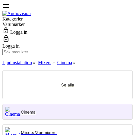
menu
Kategorier
Varumärken
lock_open
Logga in
lock_open
Logga in
Ljudinstallation
»
Mixers
»
Cinema
»
Se alla
Cinema
Mixers/Zonmixers