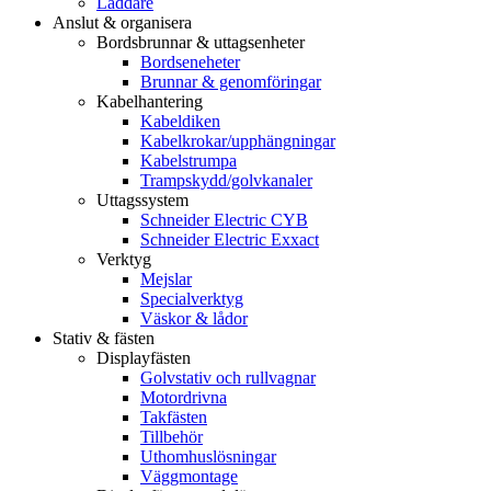
Laddare
Anslut & organisera
Bordsbrunnar & uttagsenheter
Bordseneheter
Brunnar & genomföringar
Kabelhantering
Kabeldiken
Kabelkrokar/upphängningar
Kabelstrumpa
Trampskydd/golvkanaler
Uttagssystem
Schneider Electric CYB
Schneider Electric Exxact
Verktyg
Mejslar
Specialverktyg
Väskor & lådor
Stativ & fästen
Displayfästen
Golvstativ och rullvagnar
Motordrivna
Takfästen
Tillbehör
Uthomhuslösningar
Väggmontage