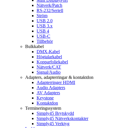
Mini DisplayPort
Nätverk/Patch
RS-232/Seriell
Ström
USB 2.0
USB 3.x
USB 4
USB-C
Tillbehör
Bulkkabel
DMX-Kabel
Högtalarkabel
Kopparfoliekabel
Nätverk/CAT
Signal/Audio
Adapters, adapterringar & kontaktdon
Adapterringer HDMI
Audio Adapters
AV Adapters
Keystone
Kontaktdon
Termineringssystem
Simply45 Brytskydd
Simply45 Nätverkskontakter
Simply45 Verktyg