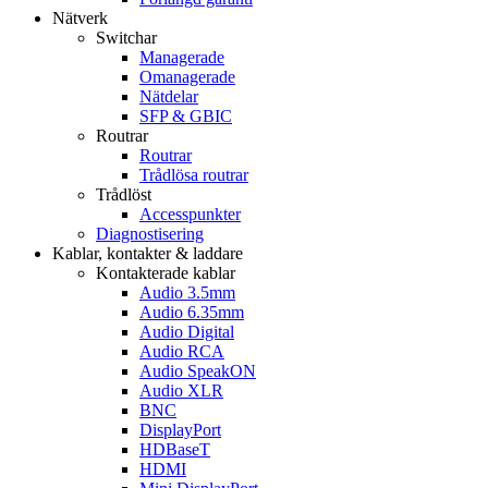
Nätverk
Switchar
Managerade
Omanagerade
Nätdelar
SFP & GBIC
Routrar
Routrar
Trådlösa routrar
Trådlöst
Accesspunkter
Diagnostisering
Kablar, kontakter & laddare
Kontakterade kablar
Audio 3.5mm
Audio 6.35mm
Audio Digital
Audio RCA
Audio SpeakON
Audio XLR
BNC
DisplayPort
HDBaseT
HDMI