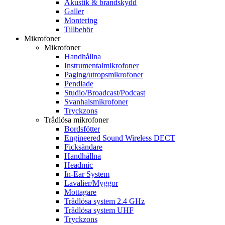
Akustik & brandskydd
Galler
Montering
Tillbehör
Mikrofoner
Mikrofoner
Handhållna
Instrumentalmikrofoner
Paging/utropsmikrofoner
Pendlade
Studio/Broadcast/Podcast
Svanhalsmikrofoner
Tryckzons
Trådlösa mikrofoner
Bordsfötter
Engineered Sound Wireless DECT
Ficksändare
Handhållna
Headmic
In-Ear System
Lavalier/Myggor
Mottagare
Trådlösa system 2.4 GHz
Trådlösa system UHF
Tryckzons