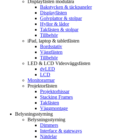
Displayfästen modulära
Bakstycken & täckpaneler
Displayfästen
Golvplattor & stolpar
Hyllor & lådor
Takfästen & stolpar
Tillbehör
iPad, laptop & tabletfästen
Bordsstativ
Väggfästen
Tillbehör
LED & LCD Videoväggsfästen
dvLED
LCD
Monitorarmar
Projektorfästen
Projektorhissar
Stacking Frames
Takfästen
Väggmontage
Belysningsstyrning
Belysningsstyrning
Dimmers
Interface & gateways
Nätdelar