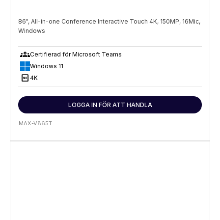
86", All-in-one Conference Interactive Touch 4K, 150MP, 16Mic,
Windows
groups
Certifierad för Microsoft Teams
Windows 11
4K
4K
LOGGA IN FÖR ATT HANDLA
MAX-V865T