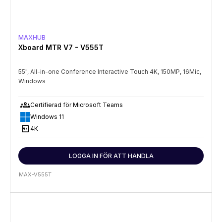
MAXHUB
Xboard MTR V7 - V555T
55", All-in-one Conference Interactive Touch 4K, 150MP, 16Mic,
Windows
groups
Certifierad för Microsoft Teams
Windows 11
4K
4K
LOGGA IN FÖR ATT HANDLA
MAX-V555T