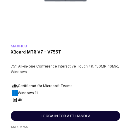
MAXHUB
XBoard MTR V7 - V755T
75", All-in-one Conference Interactive Touch 4K, 150MP, 16Mic,
Windows
groups
Certifierad för Microsoft Teams
Windows 11
4K
4K
LOGGA IN FÖR ATT HANDLA
MAX-V755T