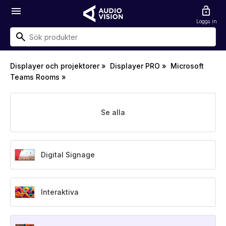
menu
lock_open
Logga in
Displayer och projektorer
»
Displayer PRO
»
Microsoft
Teams Rooms
»
Se alla
Digital Signage
Interaktiva