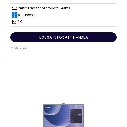
groups
Certifierad för Microsoft Teams
Windows 11
4K
4K
LOGGA IN FÖR ATT HANDLA
MAX-V655T