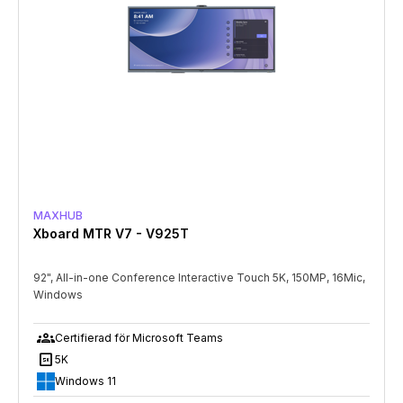
MAXHUB
Xboard MTR V7 - V925T
92", All-in-one Conference Interactive Touch 5K, 150MP, 16Mic,
Windows
groups
Certifierad för Microsoft Teams
5k
5K
Windows 11