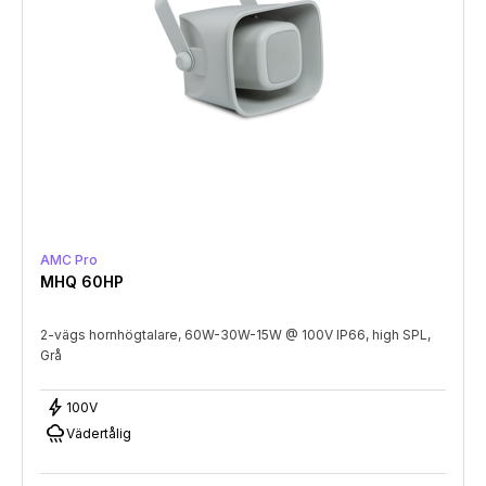
AMC Pro
MHQ 60HP
2-vägs hornhögtalare, 60W-30W-15W @ 100V IP66, high SPL,
Grå
bolt
100V
rainy
Vädertålig