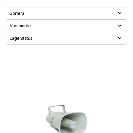
expand_more
Sortera
expand_more
Varumärke
expand_more
Lagerstatus