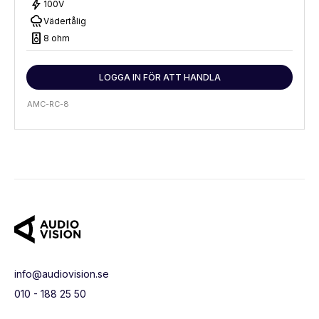
bolt
100V
rainy
Vädertålig
speaker
8 ohm
LOGGA IN FÖR ATT HANDLA
AMC-RC-8
info@audiovision.se
010 - 188 25 50