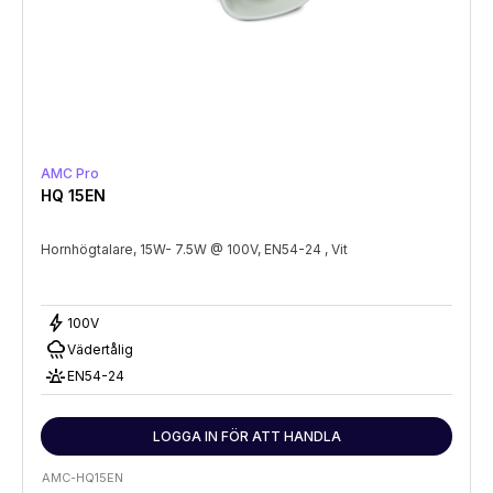
AMC Pro
HQ 15EN
Hornhögtalare, 15W- 7.5W @ 100V, EN54-24 , Vit
bolt
100V
rainy
Vädertålig
e911_emergency
EN54-24
LOGGA IN FÖR ATT HANDLA
AMC-HQ15EN