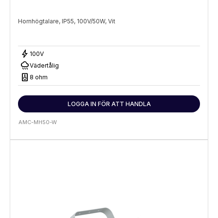
Hornhögtalare, IP55, 100V/50W, Vit
bolt
100V
rainy
Vädertålig
speaker
8 ohm
LOGGA IN FÖR ATT HANDLA
AMC-MH50-W