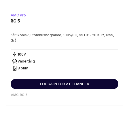
AMC Pro
RC 5
5/1" konisk, utomhushögtalare, 100V/8O, 95 Hz - 20 KHz, IP55,
Grå
bolt
100V
rainy
Vädertålig
speaker
8 ohm
LOGGA IN FÖR ATT HANDLA
AMC-RC-5