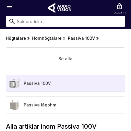
menu
lock_open
Logga in
Högtalare
»
Hornhögtalare
»
Passiva 100V
»
Se alla
Passiva 100V
Passiva lågohm
Alla artiklar inom Passiva 100V