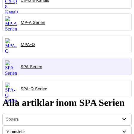
CX-Q 8 Kanals
MP-A Serien
MPA-Q
SPA Serien
SPA-Q Serien
Alla artiklar inom SPA Serien
expand_more
Sortera
expand_more
Varumärke