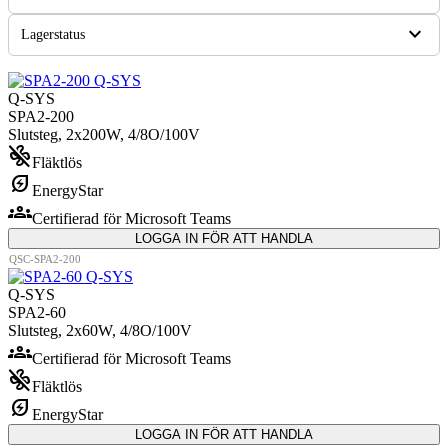
expand_more
Lagerstatus
Q-SYS
SPA2-200
Slutsteg, 2x200W, 4/8O/100V
mode_fan_off
Fläktlös
energy_savings_leaf
EnergyStar
groups
Certifierad för Microsoft Teams
LOGGA IN FÖR ATT HANDLA
QSC-SPA2-200
Q-SYS
SPA2-60
Slutsteg, 2x60W, 4/8O/100V
groups
Certifierad för Microsoft Teams
mode_fan_off
Fläktlös
energy_savings_leaf
EnergyStar
LOGGA IN FÖR ATT HANDLA