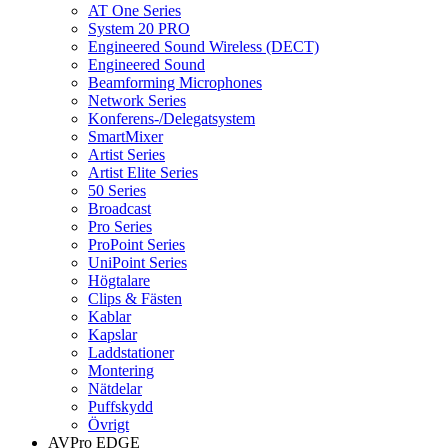
AT One Series
System 20 PRO
Engineered Sound Wireless (DECT)
Engineered Sound
Beamforming Microphones
Network Series
Konferens-/Delegatsystem
SmartMixer
Artist Series
Artist Elite Series
50 Series
Broadcast
Pro Series
ProPoint Series
UniPoint Series
Högtalare
Clips & Fästen
Kablar
Kapslar
Laddstationer
Montering
Nätdelar
Puffskydd
Övrigt
AVPro EDGE