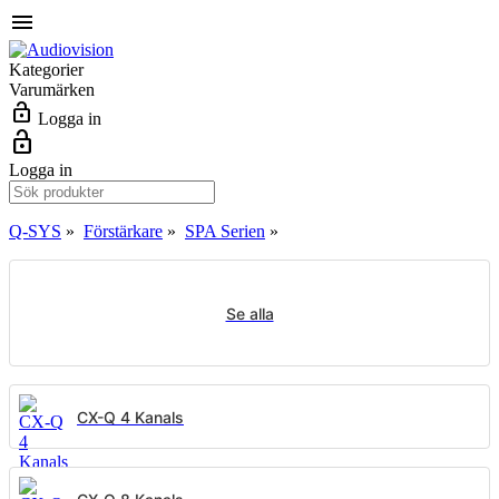
menu
Kategorier
Varumärken
lock_open
Logga in
lock_open
Logga in
Q-SYS
»
Förstärkare
»
SPA Serien
»
Se alla
CX-Q 4 Kanals