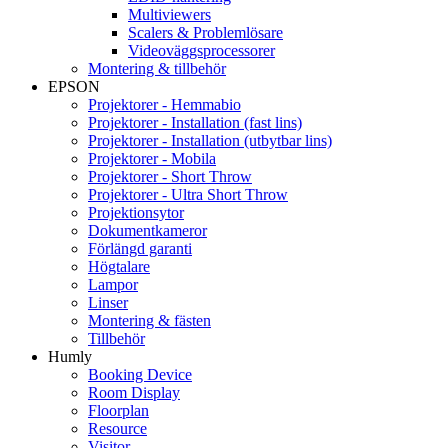
Multiviewers
Scalers & Problemlösare
Videoväggsprocessorer
Montering & tillbehör
EPSON
Projektorer - Hemmabio
Projektorer - Installation (fast lins)
Projektorer - Installation (utbytbar lins)
Projektorer - Mobila
Projektorer - Short Throw
Projektorer - Ultra Short Throw
Projektionsytor
Dokumentkameror
Förlängd garanti
Högtalare
Lampor
Linser
Montering & fästen
Tillbehör
Humly
Booking Device
Room Display
Floorplan
Resource
Visitor