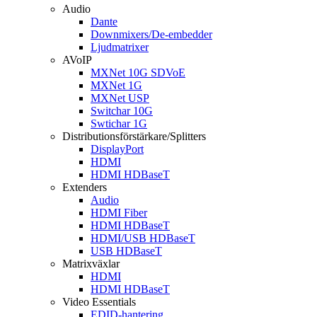
Audio
Dante
Downmixers/De-embedder
Ljudmatrixer
AVoIP
MXNet 10G SDVoE
MXNet 1G
MXNet USP
Switchar 10G
Swtichar 1G
Distributionsförstärkare/Splitters
DisplayPort
HDMI
HDMI HDBaseT
Extenders
Audio
HDMI Fiber
HDMI HDBaseT
HDMI/USB HDBaseT
USB HDBaseT
Matrixväxlar
HDMI
HDMI HDBaseT
Video Essentials
EDID-hantering