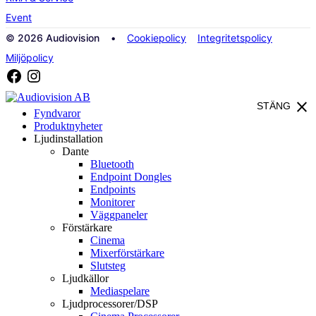
Event
© 2026 Audiovision •
Cookiepolicy
Integritetspolicy
Miljöpolicy
close
STÄNG
Fyndvaror
Produktnyheter
Ljudinstallation
Dante
Bluetooth
Endpoint Dongles
Endpoints
Monitorer
Väggpaneler
Förstärkare
Cinema
Mixerförstärkare
Slutsteg
Ljudkällor
Mediaspelare
Ljudprocessorer/DSP