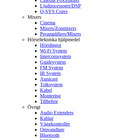
Cinema Processorer
Ljudpocessorer/DSP
Q-SYS Cores
Mixers
Cinema
Mixers/Zonmixers
Preamplifiers/Mixers
Hörseltekniska hjälpmedel
Hörslingor
Wi-Fi System
Intercomsystem
Guidesystem
FM System
IR System
Auracast
Tolksystem
Kabel
Montering
Tillbehör
Övrigt
Audio Extenders
Kablar
Väggkontroller
Omvandlare
Bluetooth