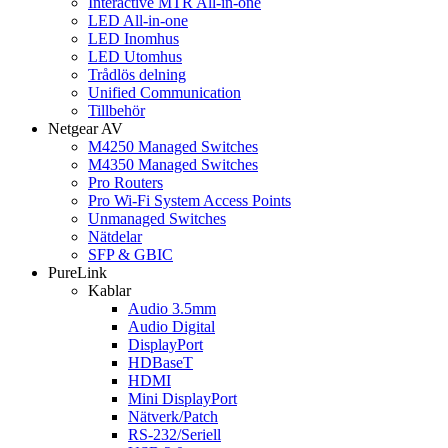
Interactive MTR All-in-one
LED All-in-one
LED Inomhus
LED Utomhus
Trådlös delning
Unified Communication
Tillbehör
Netgear AV
M4250 Managed Switches
M4350 Managed Switches
Pro Routers
Pro Wi-Fi System Access Points
Unmanaged Switches
Nätdelar
SFP & GBIC
PureLink
Kablar
Audio 3.5mm
Audio Digital
DisplayPort
HDBaseT
HDMI
Mini DisplayPort
Nätverk/Patch
RS-232/Seriell