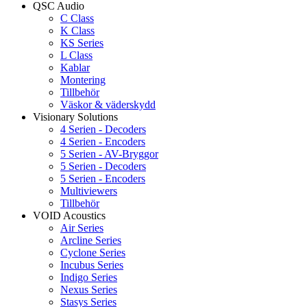
QSC Audio
C Class
K Class
KS Series
L Class
Kablar
Montering
Tillbehör
Väskor & väderskydd
Visionary Solutions
4 Serien - Decoders
4 Serien - Encoders
5 Serien - AV-Bryggor
5 Serien - Decoders
5 Serien - Encoders
Multiviewers
Tillbehör
VOID Acoustics
Air Series
Arcline Series
Cyclone Series
Incubus Series
Indigo Series
Nexus Series
Stasys Series