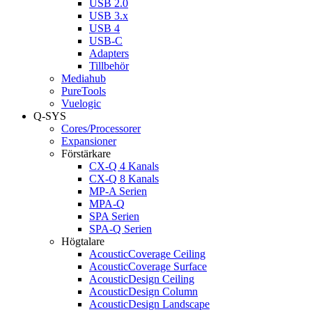
USB 2.0
USB 3.x
USB 4
USB-C
Adapters
Tillbehör
Mediahub
PureTools
Vuelogic
Q-SYS
Cores/Processorer
Expansioner
Förstärkare
CX-Q 4 Kanals
CX-Q 8 Kanals
MP-A Serien
MPA-Q
SPA Serien
SPA-Q Serien
Högtalare
AcousticCoverage Ceiling
AcousticCoverage Surface
AcousticDesign Ceiling
AcousticDesign Column
AcousticDesign Landscape