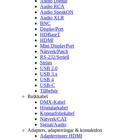
Audio Digital
Audio RCA
Audio SpeakON
Audio XLR
BNC
DisplayPort
HDBaseT
HDMI
Mini DisplayPort
Nätverk/Patch
RS-232/Seriell
Ström
USB 2.0
USB 3.x
USB 4
USB-C
Tillbehör
Bulkkabel
DMX-Kabel
Högtalarkabel
Kopparfoliekabel
Nätverk/CAT
Signal/Audio
Adapters, adapterringar & kontaktdon
Adapterringer HDMI