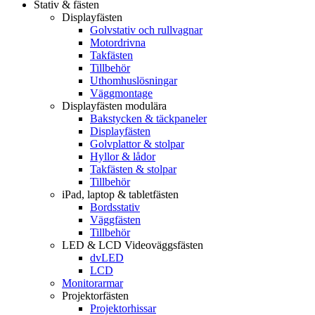
Stativ & fästen
Displayfästen
Golvstativ och rullvagnar
Motordrivna
Takfästen
Tillbehör
Uthomhuslösningar
Väggmontage
Displayfästen modulära
Bakstycken & täckpaneler
Displayfästen
Golvplattor & stolpar
Hyllor & lådor
Takfästen & stolpar
Tillbehör
iPad, laptop & tabletfästen
Bordsstativ
Väggfästen
Tillbehör
LED & LCD Videoväggsfästen
dvLED
LCD
Monitorarmar
Projektorfästen
Projektorhissar