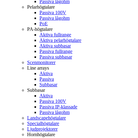
Passiva lågohm
Pelarhögtalare
Passiva 100V
Passiva lågohm
PoE
PA-högtalare
Aktiva fullrange
Aktiva pelarhögtalare
Aktiva subbasar
Passiva fullrange
Passiva subbasar
Scenmonitorer
Line arrays
Aktiva
Passiva
Subbasar
Subbasar
Aktiva
Passiva 100V
Passiva IP-klassade
Passiva lågohm
Landscapehögtalare
Specialhögtalare
Ljudprojektorer
Hornhögtalare