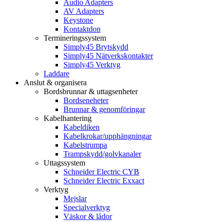
Audio Adapters
AV Adapters
Keystone
Kontaktdon
Termineringssystem
Simply45 Brytskydd
Simply45 Nätverkskontakter
Simply45 Verktyg
Laddare
Anslut & organisera
Bordsbrunnar & uttagsenheter
Bordseneheter
Brunnar & genomföringar
Kabelhantering
Kabeldiken
Kabelkrokar/upphängningar
Kabelstrumpa
Trampskydd/golvkanaler
Uttagssystem
Schneider Electric CYB
Schneider Electric Exxact
Verktyg
Mejslar
Specialverktyg
Väskor & lådor