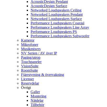
AcousticDesign Pendant
AcousticDesign Surface
Networked Loudspeakers Ceiling
Networked Loudspeakers Pendant
Networked Loudspeakers Surface
Performance Loudspeakers Coaxial
Performance Loudspeakers Line Array
Performance Loudspeakers PS
Performance Loudspeakers Subwoofer
Kameror
Mikrofoner
Musikmixers
NV Serien / AV över IP
Paging/utrop
Touchpaneler
VisionSuite
RoomSuite
Fjärrstyrning & övervakning
Licenser
Reservdelar
Övrigt
Galler
Montering
Nätdelar
Tillbehör