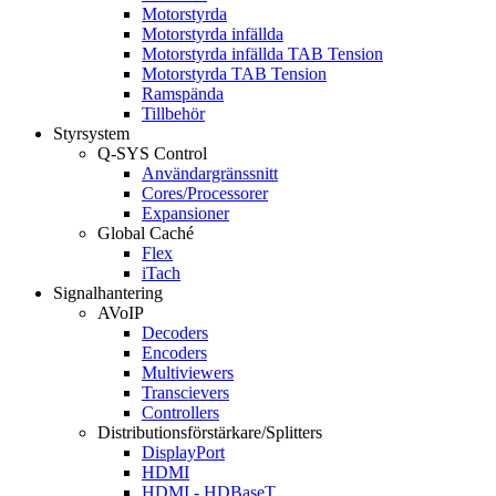
Motorstyrda
Motorstyrda infällda
Motorstyrda infällda TAB Tension
Motorstyrda TAB Tension
Ramspända
Tillbehör
Styrsystem
Q-SYS Control
Användargränssnitt
Cores/Processorer
Expansioner
Global Caché
Flex
iTach
Signalhantering
AVoIP
Decoders
Encoders
Multiviewers
Transcievers
Controllers
Distributionsförstärkare/Splitters
DisplayPort
HDMI
HDMI - HDBaseT