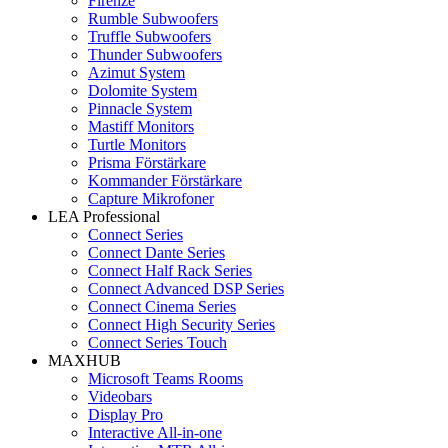
Firenze
Rumble Subwoofers
Truffle Subwoofers
Thunder Subwoofers
Azimut System
Dolomite System
Pinnacle System
Mastiff Monitors
Turtle Monitors
Prisma Förstärkare
Kommander Förstärkare
Capture Mikrofoner
LEA Professional
Connect Series
Connect Dante Series
Connect Half Rack Series
Connect Advanced DSP Series
Connect Cinema Series
Connect High Security Series
Connect Series Touch
MAXHUB
Microsoft Teams Rooms
Videobars
Display Pro
Interactive All-in-one