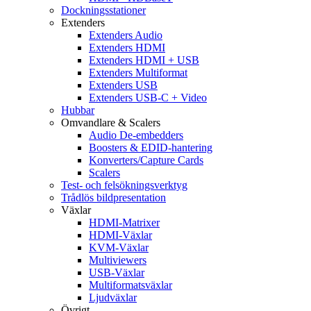
Dockningsstationer
Extenders
Extenders Audio
Extenders HDMI
Extenders HDMI + USB
Extenders Multiformat
Extenders USB
Extenders USB-C + Video
Hubbar
Omvandlare & Scalers
Audio De-embedders
Boosters & EDID-hantering
Konverters/Capture Cards
Scalers
Test- och felsökningsverktyg
Trådlös bildpresentation
Växlar
HDMI-Matrixer
HDMI-Växlar
KVM-Växlar
Multiviewers
USB-Växlar
Multiformatsväxlar
Ljudväxlar
Övrigt