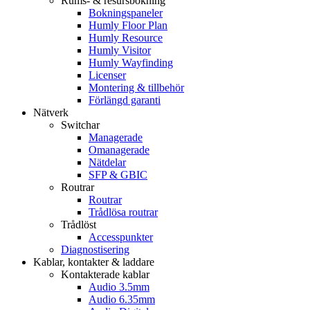
Rums- & resursbokning
Bokningspaneler
Humly Floor Plan
Humly Resource
Humly Visitor
Humly Wayfinding
Licenser
Montering & tillbehör
Förlängd garanti
Nätverk
Switchar
Managerade
Omanagerade
Nätdelar
SFP & GBIC
Routrar
Routrar
Trådlösa routrar
Trådlöst
Accesspunkter
Diagnostisering
Kablar, kontakter & laddare
Kontakterade kablar
Audio 3.5mm
Audio 6.35mm