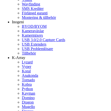
Wayfinding
SMS Krediter
Förlängd garanti
Montering & tillbehör
Inogeni
BYOD/BYOM
Kameraväxlar
Kamermixers
USB 3.0/2.0 Capture Cards
USB Extenders
USB Problemlösare
Tillbehör
K-Array
Lyzard
Vyper
Koral
Anakonda
Tornado
Kobra
Python
Kayman
Domino
Dragon
Mugello