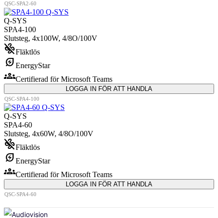
QSC-SPA2-60
Q-SYS
SPA4-100
Slutsteg, 4x100W, 4/8O/100V
mode_fan_off
Fläktlös
energy_savings_leaf
EnergyStar
groups
Certifierad för Microsoft Teams
LOGGA IN FÖR ATT HANDLA
QSC-SPA4-100
Q-SYS
SPA4-60
Slutsteg, 4x60W, 4/8O/100V
mode_fan_off
Fläktlös
energy_savings_leaf
EnergyStar
groups
Certifierad för Microsoft Teams
LOGGA IN FÖR ATT HANDLA
QSC-SPA4-60