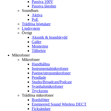
Passiva 100V
Passiva lågohm
Soundbars
Aktiva
PoE
Trådlösa högtalare
Ljudsystem
Övrigt
Akustik & brandskydd
Galler
Montering
Tillbehör
Mikrofoner
Mikrofoner
Handhållna
Instrumentalmikrofoner
Paging/utropsmikrofoner
Pendlade
Studio/Broadcast/Podcast
Svanhalsmikrofoner
Tryckzons
Trådlösa mikrofoner
Bordsfötter
Engineered Sound Wireless DECT
Ficksändare