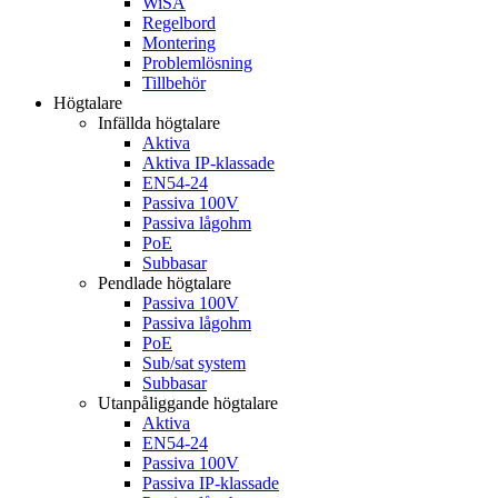
WiSA
Regelbord
Montering
Problemlösning
Tillbehör
Högtalare
Infällda högtalare
Aktiva
Aktiva IP-klassade
EN54-24
Passiva 100V
Passiva lågohm
PoE
Subbasar
Pendlade högtalare
Passiva 100V
Passiva lågohm
PoE
Sub/sat system
Subbasar
Utanpåliggande högtalare
Aktiva
EN54-24
Passiva 100V
Passiva IP-klassade