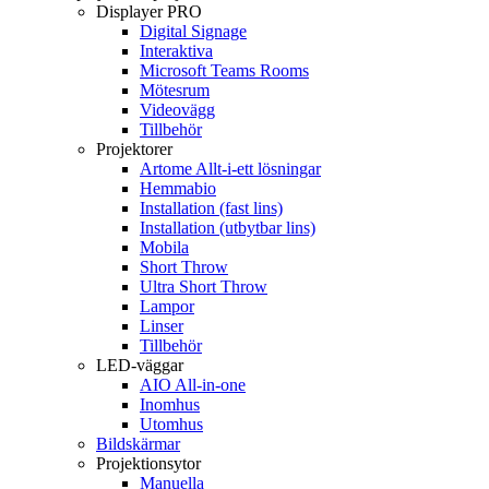
Displayer PRO
Digital Signage
Interaktiva
Microsoft Teams Rooms
Mötesrum
Videovägg
Tillbehör
Projektorer
Artome Allt-i-ett lösningar
Hemmabio
Installation (fast lins)
Installation (utbytbar lins)
Mobila
Short Throw
Ultra Short Throw
Lampor
Linser
Tillbehör
LED-väggar
AIO All-in-one
Inomhus
Utomhus
Bildskärmar
Projektionsytor
Manuella