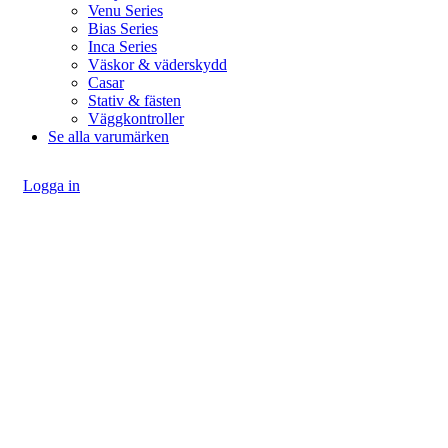
Venu Series
Bias Series
Inca Series
Väskor & väderskydd
Casar
Stativ & fästen
Väggkontroller
Se alla varumärken
Logga in