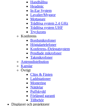
Handhållna
Headmic
In-Ear System
Lavalier/Myggor
Mottagare
Trådlösa system 2.4 GHz
Trådlösa system UHF
Tryckzons
Konferens
Bordsmikrofoner
Högtalartelefoner
Konferens-/Delegatsystem
Pendlade mikrofoner
Takmikrofoner
Antenndistribution
Kapslar
Övrigt
Clips & Fästen
Laddstationer
Montering
Nätdelar
Puffskydd
Förlängd garanti
Tillbehör
Displayer och projektorer