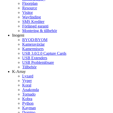
Floorplan
Resource
Visitor
Wayfinding
SMS Krediter
Förlängd garanti
Montering & tillbehör
Inogeni
BYOD/BYOM
Kameraväxlar
Kamermixers
USB 3.0/2.0 Capture Cards
USB Extenders
USB Problemlösare
Tillbehör
K-Array
Lyzard
Vyper
Koral
Anakonda
Tornado
Kobra
Python
Kayman
Domino