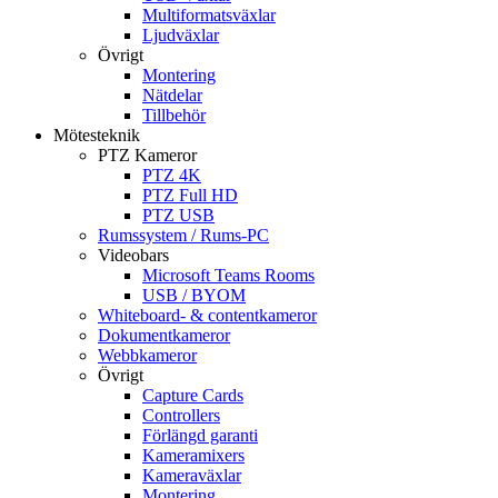
Multiformatsväxlar
Ljudväxlar
Övrigt
Montering
Nätdelar
Tillbehör
Mötesteknik
PTZ Kameror
PTZ 4K
PTZ Full HD
PTZ USB
Rumssystem / Rums-PC
Videobars
Microsoft Teams Rooms
USB / BYOM
Whiteboard- & contentkameror
Dokumentkameror
Webbkameror
Övrigt
Capture Cards
Controllers
Förlängd garanti
Kameramixers
Kameraväxlar
Montering