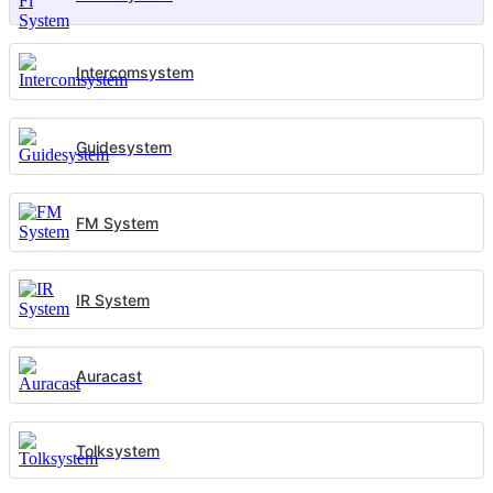
Intercomsystem
Guidesystem
FM System
IR System
Auracast
Tolksystem