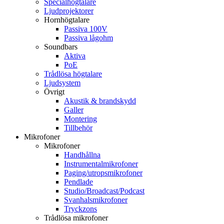
Specialhögtalare
Ljudprojektorer
Hornhögtalare
Passiva 100V
Passiva lågohm
Soundbars
Aktiva
PoE
Trådlösa högtalare
Ljudsystem
Övrigt
Akustik & brandskydd
Galler
Montering
Tillbehör
Mikrofoner
Mikrofoner
Handhållna
Instrumentalmikrofoner
Paging/utropsmikrofoner
Pendlade
Studio/Broadcast/Podcast
Svanhalsmikrofoner
Tryckzons
Trådlösa mikrofoner