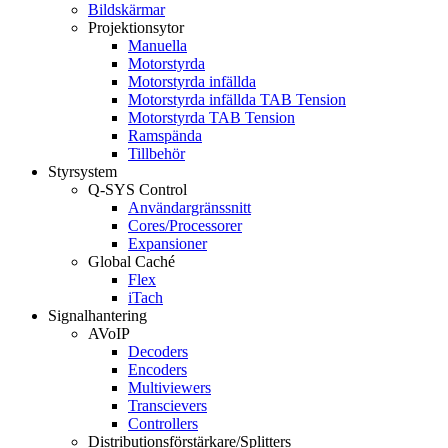
Bildskärmar
Projektionsytor
Manuella
Motorstyrda
Motorstyrda infällda
Motorstyrda infällda TAB Tension
Motorstyrda TAB Tension
Ramspända
Tillbehör
Styrsystem
Q-SYS Control
Användargränssnitt
Cores/Processorer
Expansioner
Global Caché
Flex
iTach
Signalhantering
AVoIP
Decoders
Encoders
Multiviewers
Transcievers
Controllers
Distributionsförstärkare/Splitters