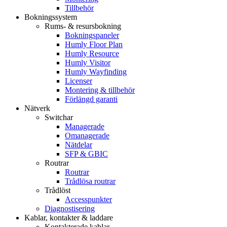
Tillbehör
Bokningssystem
Rums- & resursbokning
Bokningspaneler
Humly Floor Plan
Humly Resource
Humly Visitor
Humly Wayfinding
Licenser
Montering & tillbehör
Förlängd garanti
Nätverk
Switchar
Managerade
Omanagerade
Nätdelar
SFP & GBIC
Routrar
Routrar
Trådlösa routrar
Trådlöst
Accesspunkter
Diagnostisering
Kablar, kontakter & laddare
Kontakterade kablar