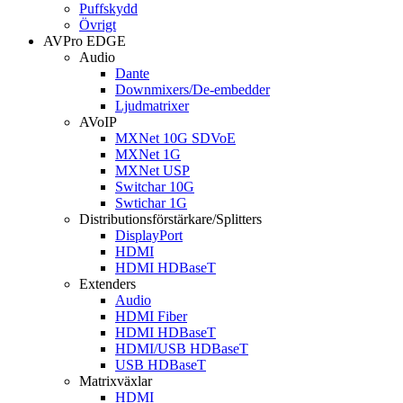
Puffskydd
Övrigt
AVPro EDGE
Audio
Dante
Downmixers/De-embedder
Ljudmatrixer
AVoIP
MXNet 10G SDVoE
MXNet 1G
MXNet USP
Switchar 10G
Swtichar 1G
Distributionsförstärkare/Splitters
DisplayPort
HDMI
HDMI HDBaseT
Extenders
Audio
HDMI Fiber
HDMI HDBaseT
HDMI/USB HDBaseT
USB HDBaseT
Matrixväxlar
HDMI