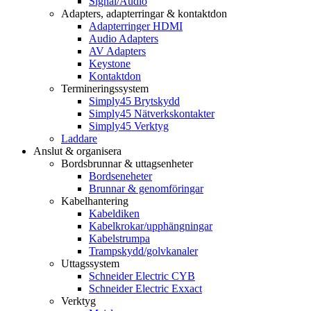
Signal/Audio
Adapters, adapterringar & kontaktdon
Adapterringer HDMI
Audio Adapters
AV Adapters
Keystone
Kontaktdon
Termineringssystem
Simply45 Brytskydd
Simply45 Nätverkskontakter
Simply45 Verktyg
Laddare
Anslut & organisera
Bordsbrunnar & uttagsenheter
Bordseneheter
Brunnar & genomföringar
Kabelhantering
Kabeldiken
Kabelkrokar/upphängningar
Kabelstrumpa
Trampskydd/golvkanaler
Uttagssystem
Schneider Electric CYB
Schneider Electric Exxact
Verktyg