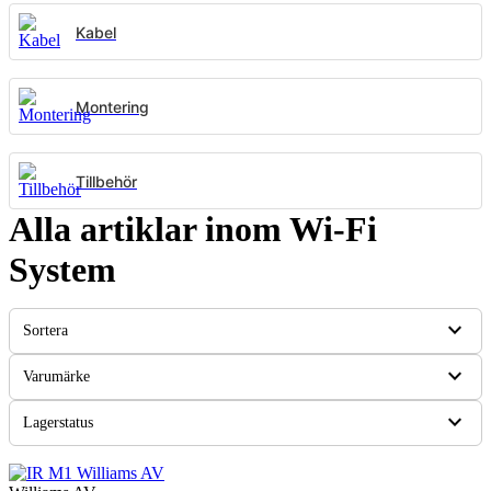
Kabel
Montering
Tillbehör
Alla artiklar inom Wi-Fi
System
expand_more
Sortera
expand_more
Varumärke
expand_more
Lagerstatus