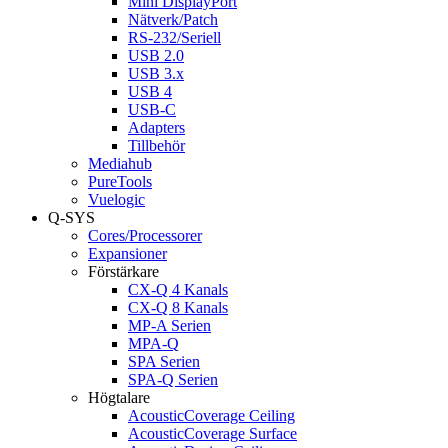
Mini DisplayPort
Nätverk/Patch
RS-232/Seriell
USB 2.0
USB 3.x
USB 4
USB-C
Adapters
Tillbehör
Mediahub
PureTools
Vuelogic
Q-SYS
Cores/Processorer
Expansioner
Förstärkare
CX-Q 4 Kanals
CX-Q 8 Kanals
MP-A Serien
MPA-Q
SPA Serien
SPA-Q Serien
Högtalare
AcousticCoverage Ceiling
AcousticCoverage Surface