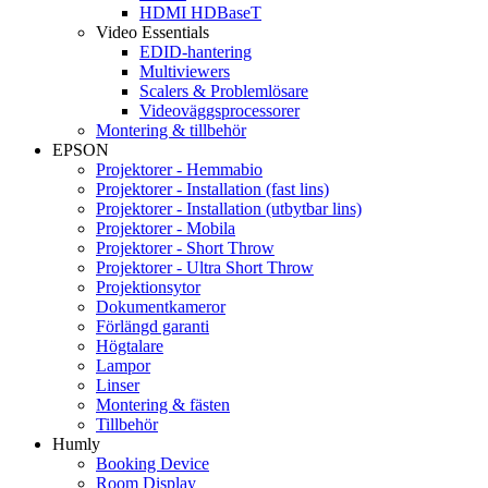
HDMI HDBaseT
Video Essentials
EDID-hantering
Multiviewers
Scalers & Problemlösare
Videoväggsprocessorer
Montering & tillbehör
EPSON
Projektorer - Hemmabio
Projektorer - Installation (fast lins)
Projektorer - Installation (utbytbar lins)
Projektorer - Mobila
Projektorer - Short Throw
Projektorer - Ultra Short Throw
Projektionsytor
Dokumentkameror
Förlängd garanti
Högtalare
Lampor
Linser
Montering & fästen
Tillbehör
Humly
Booking Device
Room Display