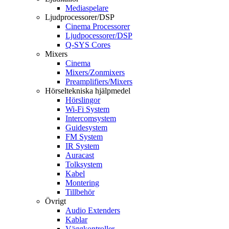
Mediaspelare
Ljudprocessorer/DSP
Cinema Processorer
Ljudpocessorer/DSP
Q-SYS Cores
Mixers
Cinema
Mixers/Zonmixers
Preamplifiers/Mixers
Hörseltekniska hjälpmedel
Hörslingor
Wi-Fi System
Intercomsystem
Guidesystem
FM System
IR System
Auracast
Tolksystem
Kabel
Montering
Tillbehör
Övrigt
Audio Extenders
Kablar
Väggkontroller