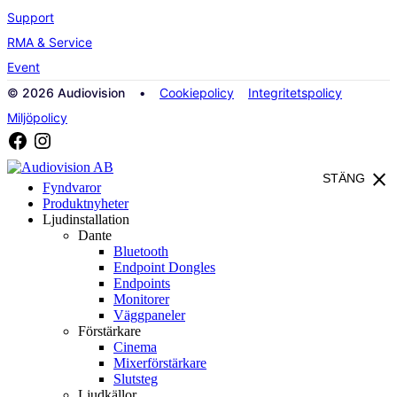
Support
RMA & Service
Event
© 2026 Audiovision •
Cookiepolicy
Integritetspolicy
Miljöpolicy
close
STÄNG
Fyndvaror
Produktnyheter
Ljudinstallation
Dante
Bluetooth
Endpoint Dongles
Endpoints
Monitorer
Väggpaneler
Förstärkare
Cinema
Mixerförstärkare
Slutsteg
Ljudkällor