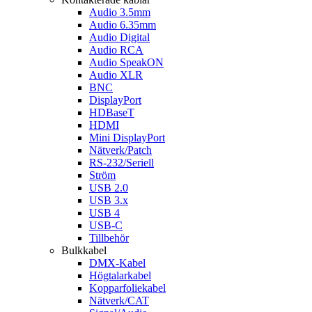
Audio 3.5mm
Audio 6.35mm
Audio Digital
Audio RCA
Audio SpeakON
Audio XLR
BNC
DisplayPort
HDBaseT
HDMI
Mini DisplayPort
Nätverk/Patch
RS-232/Seriell
Ström
USB 2.0
USB 3.x
USB 4
USB-C
Tillbehör
Bulkkabel
DMX-Kabel
Högtalarkabel
Kopparfoliekabel
Nätverk/CAT