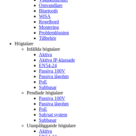
Omvandlare
Bluetooth
WiSA
Regelbord
Montering
Problemlösning
Tillbehör
Högtalare
Infällda högtalare
Aktiva
Aktiva IP-klassade
EN54-24
Passiva 100V
Passiva lågohm
PoE
Subbasar
Pendlade högtalare
Passiva 100V
Passiva lågohm
PoE
Sub/sat system
Subbasar
Utanpåliggande högtalare
Aktiva