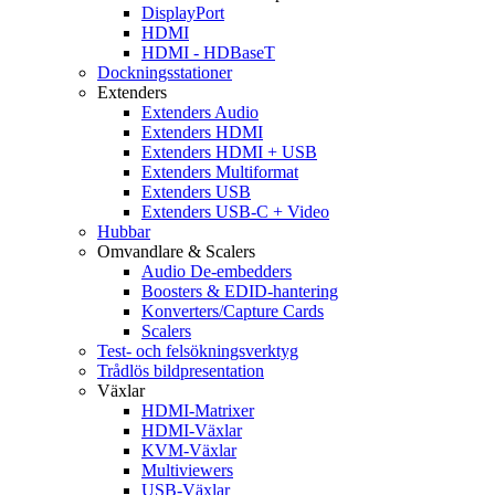
DisplayPort
HDMI
HDMI - HDBaseT
Dockningsstationer
Extenders
Extenders Audio
Extenders HDMI
Extenders HDMI + USB
Extenders Multiformat
Extenders USB
Extenders USB-C + Video
Hubbar
Omvandlare & Scalers
Audio De-embedders
Boosters & EDID-hantering
Konverters/Capture Cards
Scalers
Test- och felsökningsverktyg
Trådlös bildpresentation
Växlar
HDMI-Matrixer
HDMI-Växlar
KVM-Växlar
Multiviewers
USB-Växlar