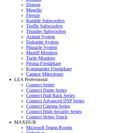
Dragon
Mugello
Firenze
Rumble Subwoofers
Truffle Subwoofers
Thunder Subwoofers
Azimut System
Dolomite System
Pinnacle System
Mastiff Monitors
Turtle Monitors
Prisma Förstärkare
Kommander Förstärkare
Capture Mikrofoner
LEA Professional
Connect Series
Connect Dante Series
Connect Half Rack Series
Connect Advanced DSP Series
Connect Cinema Series
Connect High Security Series
Connect Series Touch
MAXHUB
Microsoft Teams Rooms
Videobars