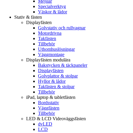
Mejslar
Specialverktyg
Väskor & lådor
Stativ & fästen
Displayfästen
Golvstativ och rullvagnar
Motordrivna
Takfästen
Tillbehör
Uthomhuslösningar
Väggmontage
Displayfästen modulära
Bakstycken & täckpaneler
Displayfästen
Golvplattor & stolpar
Hyllor & lådor
Takfästen & stolpar
Tillbehör
iPad, laptop & tabletfästen
Bordsstativ
Väggfästen
Tillbehör
LED & LCD Videoväggsfästen
dvLED
LCD