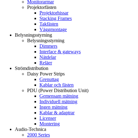
Monitorarmar
Projektorfästen
Projektorhissar
Stacking Frames
Takfästen
Väggmontage
Belysningsstyrning
Belysningsstyrning
Dimmers
Interface & gateways
Nätdelar
Reläer
Strömdistribution
Daisy Power Strips
Grenuttag
Kablar och fästen
PDU (Power Distribution Unit)
Gemensam mätning
Individuell mätning
Ingen mätning
Kablar & adaptrar
Licenser
Montering
Audio-Technica
2000 Series