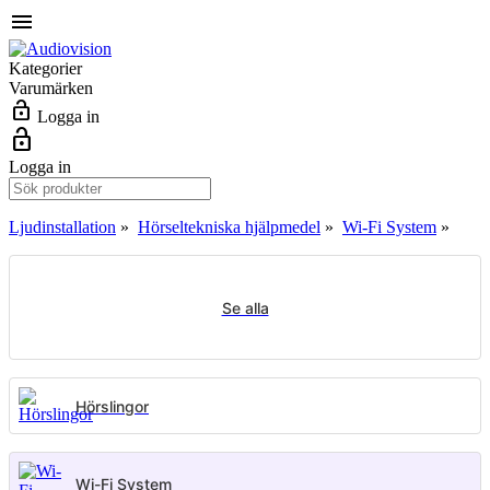
menu
Kategorier
Varumärken
lock_open
Logga in
lock_open
Logga in
Ljudinstallation
»
Hörseltekniska hjälpmedel
»
Wi-Fi System
»
Se alla
Hörslingor
Wi-Fi System