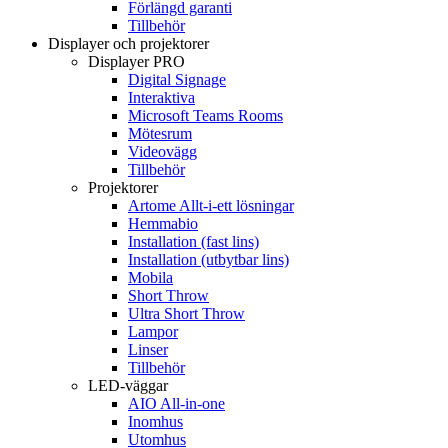
Förlängd garanti
Tillbehör
Displayer och projektorer
Displayer PRO
Digital Signage
Interaktiva
Microsoft Teams Rooms
Mötesrum
Videovägg
Tillbehör
Projektorer
Artome Allt-i-ett lösningar
Hemmabio
Installation (fast lins)
Installation (utbytbar lins)
Mobila
Short Throw
Ultra Short Throw
Lampor
Linser
Tillbehör
LED-väggar
AIO All-in-one
Inomhus
Utomhus