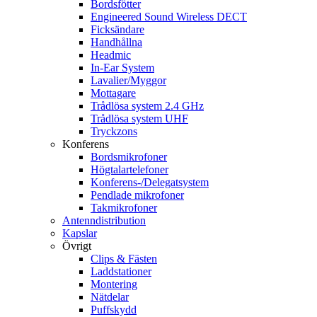
Bordsfötter
Engineered Sound Wireless DECT
Ficksändare
Handhållna
Headmic
In-Ear System
Lavalier/Myggor
Mottagare
Trådlösa system 2.4 GHz
Trådlösa system UHF
Tryckzons
Konferens
Bordsmikrofoner
Högtalartelefoner
Konferens-/Delegatsystem
Pendlade mikrofoner
Takmikrofoner
Antenndistribution
Kapslar
Övrigt
Clips & Fästen
Laddstationer
Montering
Nätdelar
Puffskydd