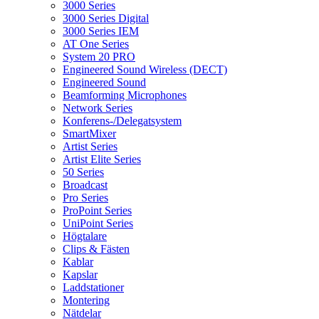
3000 Series
3000 Series Digital
3000 Series IEM
AT One Series
System 20 PRO
Engineered Sound Wireless (DECT)
Engineered Sound
Beamforming Microphones
Network Series
Konferens-/Delegatsystem
SmartMixer
Artist Series
Artist Elite Series
50 Series
Broadcast
Pro Series
ProPoint Series
UniPoint Series
Högtalare
Clips & Fästen
Kablar
Kapslar
Laddstationer
Montering
Nätdelar