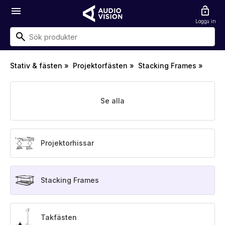
menu
lock_open
Logga in
Stativ & fästen
»
Projektorfästen
»
Stacking Frames
»
Se alla
Projektorhissar
Stacking Frames
Takfästen