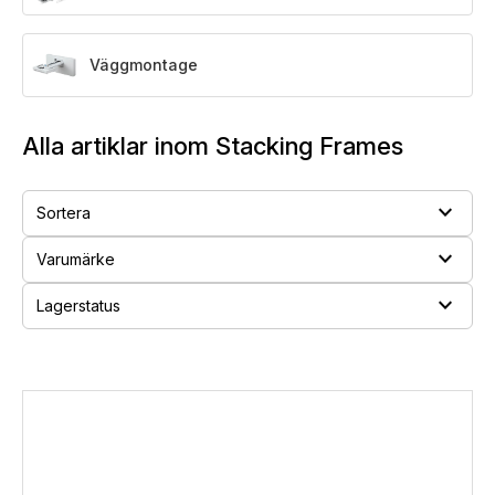
Väggmontage
Alla artiklar inom Stacking Frames
expand_more
Sortera
expand_more
Varumärke
expand_more
Lagerstatus