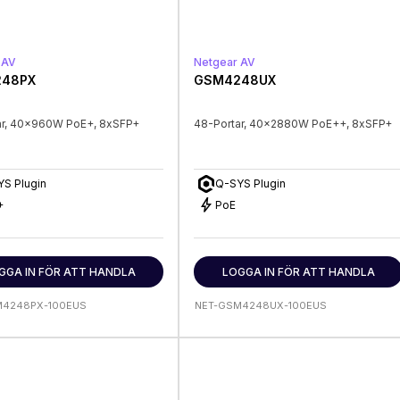
 AV
Netgear AV
48PX
GSM4248UX
ar, 40x960W PoE+, 8xSFP+
48-Portar, 40x2880W PoE++, 8xSFP+
S Plugin
Q-SYS Plugin
bolt
+
PoE
GGA IN FÖR ATT HANDLA
LOGGA IN FÖR ATT HANDLA
M4248PX-100EUS
NET-GSM4248UX-100EUS