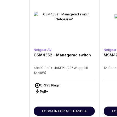
Netgear AV
Netgear
GSM4352 - Managerad switch
MSM42
48x1G PoE+, 4xSFP+ (236W upp till
12-Porta
1,440W)
Q-SYS Plugin
bolt
PoE+
LOGGA IN FÖR ATT HANDLA
LO