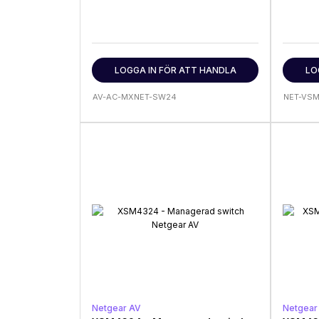
LOGGA IN FÖR ATT HANDLA
LO
AV-AC-MXNET-SW24
NET-VS
Netgear AV
Netgear