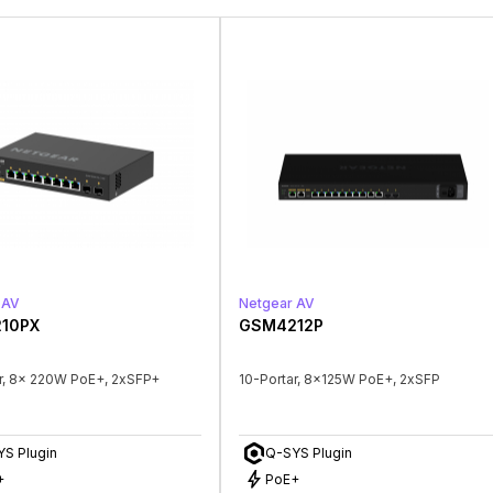
 AV
Netgear AV
10PX
GSM4212P
r, 8x 220W PoE+, 2xSFP+
10-Portar, 8x125W PoE+, 2xSFP
S Plugin
Q-SYS Plugin
bolt
+
PoE+