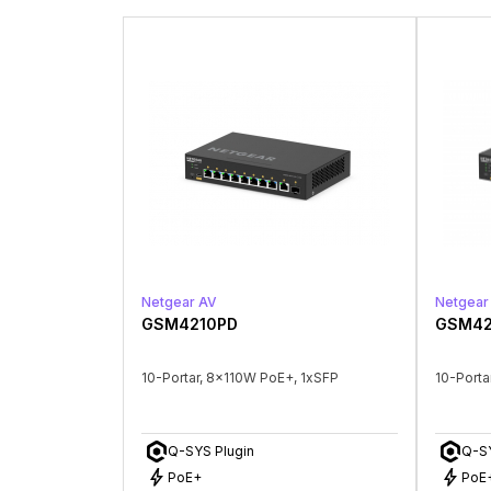
Netgear AV
Netgear
GSM4210PD
GSM42
10-Portar, 8x110W PoE+, 1xSFP
10-Porta
Q-SYS Plugin
Q-SY
bolt
bolt
PoE+
PoE