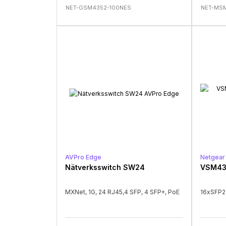
NET-GSM4352-100NES
NET-MS
AVPro Edge
Netgear
Nätverksswitch SW24
VSM43
MXNet, 1G, 24 RJ45,4 SFP, 4 SFP+, PoE
16xSFP2