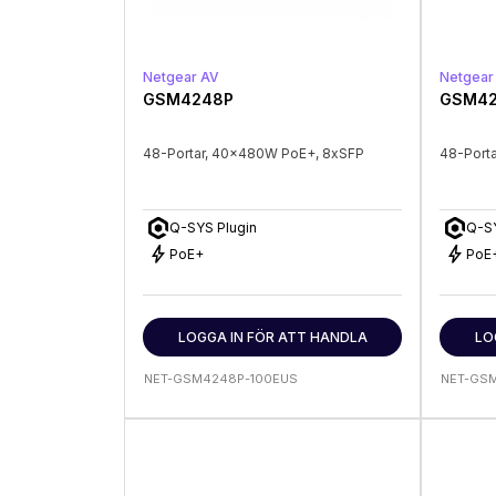
Netgear AV
Netgear
GSM4248P
GSM42
48-Portar, 40x480W PoE+, 8xSFP
48-Port
Q-SYS Plugin
Q-SY
bolt
bolt
PoE+
PoE
LOGGA IN FÖR ATT HANDLA
LO
NET-GSM4248P-100EUS
NET-GS