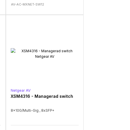
AV-AC-MXNET-SW12
Netgear AV
XSM4316 - Managerad switch
8x10G/Multi-Gig , 8xSFP+