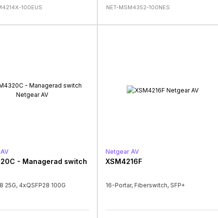
M4214X-100EUS
NET-MSM4352-100NES
 AV
Netgear AV
20C - Managerad switch
XSM4216F
8 25G, 4xQSFP28 100G
16-Portar, Fiberswitch, SFP+