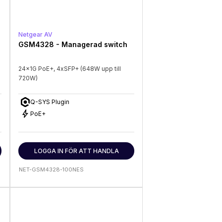
Netgear AV
GSM4328 - Managerad switch
24x1G PoE+, 4xSFP+ (648W upp till
720W)
Q-SYS Plugin
bolt
PoE+
LOGGA IN FÖR ATT HANDLA
NET-GSM4328-100NES