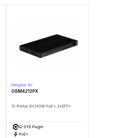
Netgear AV
GSM4212PX
12-Portar, 8x240W PoE+, 2xSFP+
Q-SYS Plugin
bolt
PoE+