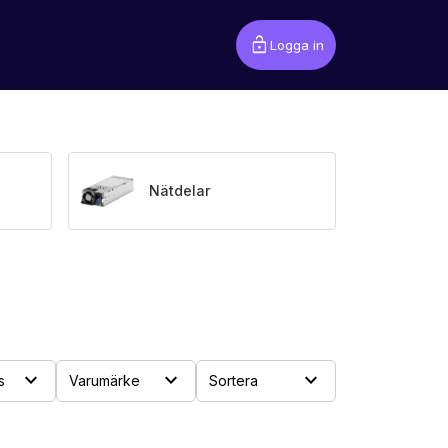
lock_open
Logga in
Nätdelar
expand_more
expand_more
expand_more
s
Varumärke
Sortera