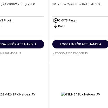
ar, 24x300W PoE+,4xSFP
30-Portar, 24x480W PoE+, 4xSFP+
S Plugin
Q-SYS Plugin
bolt
+
PoE+
GGA IN FÖR ATT HANDLA
LOGGA IN FÖR ATT HANDLA
M4230P-100EUS
NET-GSM4230PX-100EUS