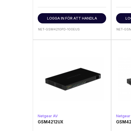
LOGGA IN FÖR ATT HANDLA
LO
NET-GSM4210PD-100EUS
NET-GS
Netgear AV
Netgear
GSM4212UX
GSM42