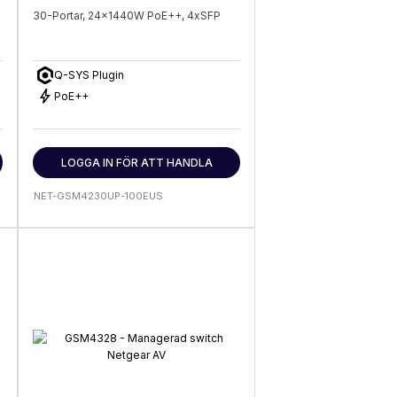
30-Portar, 24x1440W PoE++, 4xSFP
Q-SYS Plugin
bolt
PoE++
LOGGA IN FÖR ATT HANDLA
NET-GSM4230UP-100EUS