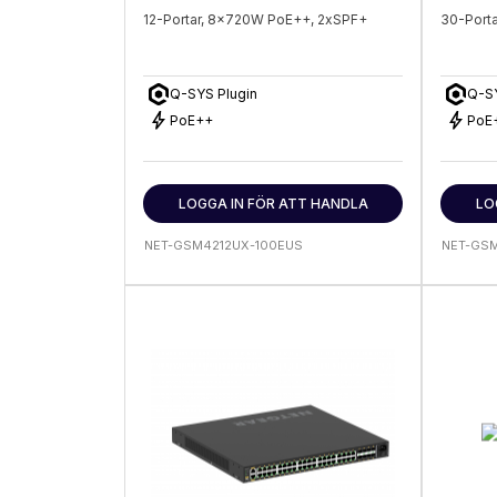
12-Portar, 8x720W PoE++, 2xSPF+
30-Port
Q-SYS Plugin
Q-SY
bolt
bolt
PoE++
PoE
LOGGA IN FÖR ATT HANDLA
LO
NET-GSM4212UX-100EUS
NET-GS