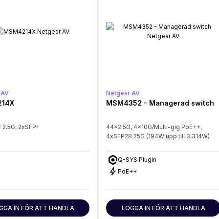
 AV
Netgear AV
14X
MSM4352 - Managerad switch
r 2.5G, 2xSFP+
44x2.5G, 4x10G/Multi-gig PoE++,
4xSFP28 25G (194W upp till 3,314W)
Q-SYS Plugin
bolt
PoE++
GGA IN FÖR ATT HANDLA
LOGGA IN FÖR ATT HANDLA