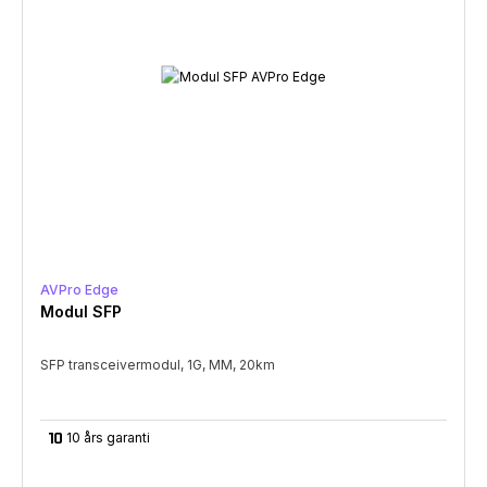
AVPro Edge
Modul SFP
SFP transceivermodul, 1G, MM, 20km
timer_10
10 års garanti