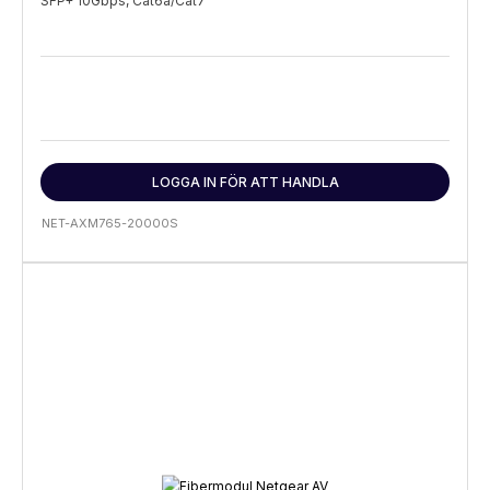
SFP+ 10Gbps, Cat6a/Cat7
LOGGA IN FÖR ATT HANDLA
NET-AXM765-20000S