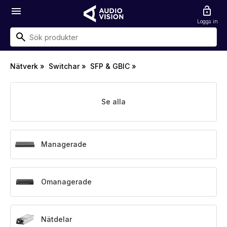
menu
lock_open
Logga in
Nätverk
»
Switchar
»
SFP & GBIC
»
Se alla
Managerade
Omanagerade
Nätdelar