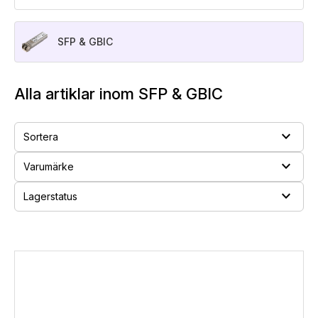
SFP & GBIC
Alla artiklar inom SFP & GBIC
expand_more
Sortera
expand_more
Varumärke
expand_more
Lagerstatus