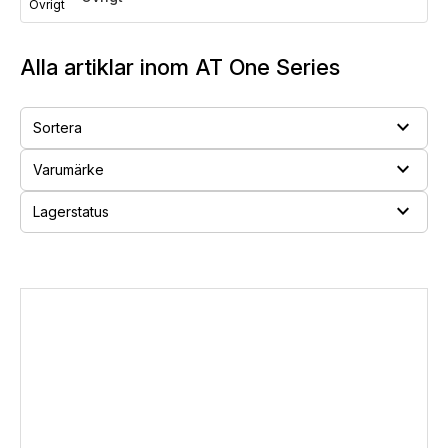
Alla artiklar inom AT One Series
expand_more
Sortera
expand_more
Varumärke
expand_more
Lagerstatus