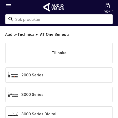
menu
lock_open
Logga in
Audio-Technica
»
AT One Series
»
Tillbaka
2000 Series
3000 Series
3000 Series Digital