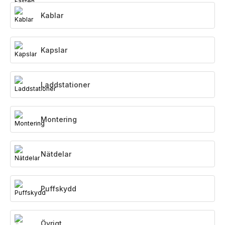
Kablar
Kapslar
Laddstationer
Montering
Nätdelar
Puffskydd
Övrigt