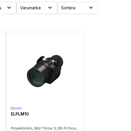
expand_more
expand_more
expand_more
s
Varumärke
Sortera
Epson
ELPLM10
Projektorlins, Mid Throw 3, EB-PU1xxx,