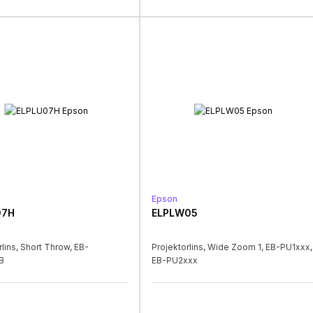
Epson
07H
ELPLW05
rlins, Short Throw, EB-
Projektorlins, Wide Zoom 1, EB-PU1xxx,
B
EB-PU2xxx