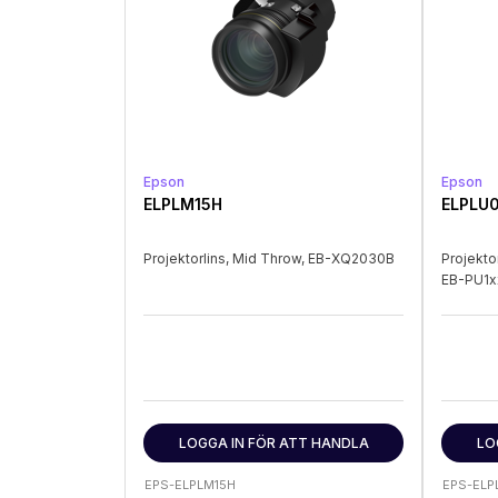
Epson
Epson
ELPLM15H
ELPLU
Projektorlins, Mid Throw, EB-XQ2030B
Projektor
EB-PU1x
LOGGA IN FÖR ATT HANDLA
LO
EPS-ELPLM15H
EPS-ELP