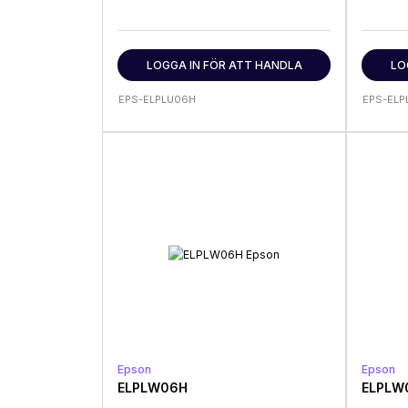
LOGGA IN FÖR ATT HANDLA
LO
EPS-ELPLU06H
EPS-ELP
Epson
Epson
ELPLW06H
ELPLW