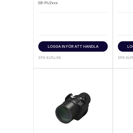
EB-PU2xxx
LOGGA IN FÖR ATT HANDLA
LO
EPS-ELPLL08
EPS-ELPL