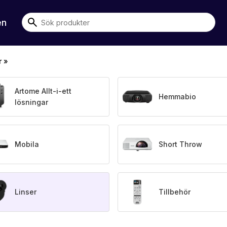
en
r
»
Artome Allt-i-ett
Hemmabio
lösningar
Mobila
Short Throw
Linser
Tillbehör