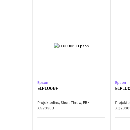
Epson
Epson
ELPLU06H
ELPLU
Projektorlins, Short Throw, EB-
Projekto
XQ2030B
XQ2030