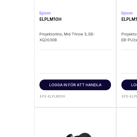
Epson
Epson
ELPLM10H
ELPLM1
Projektorlins, Mid Throw 3, EB-
Projekto
XQ2030B
EB-PU2
LOGGA IN FÖR ATT HANDLA
LO
EPS-ELPLM10H
EPS-ELP