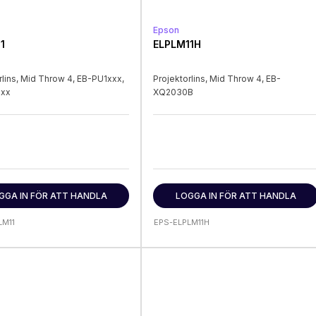
Epson
1
ELPLM11H
rlins, Mid Throw 4, EB-PU1xxx,
Projektorlins, Mid Throw 4, EB-
xxx
XQ2030B
GGA IN FÖR ATT HANDLA
LOGGA IN FÖR ATT HANDLA
LM11
EPS-ELPLM11H