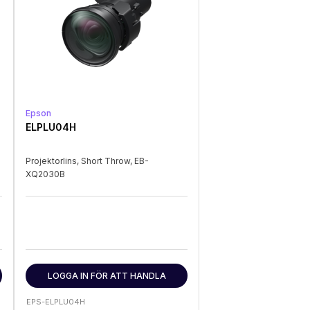
Epson
ELPLU04H
Projektorlins, Short Throw, EB-
XQ2030B
LOGGA IN FÖR ATT HANDLA
EPS-ELPLU04H