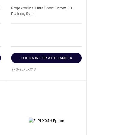
B
Projektorlins, Ultra Short Throw, EB-
PU1xxx, Svart
LOGGA IN FÖR ATT HANDLA
EPS-ELPLX01S