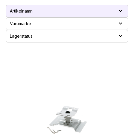
expand_more
Artikelnamn
expand_more
Varumärke
expand_more
Lagerstatus