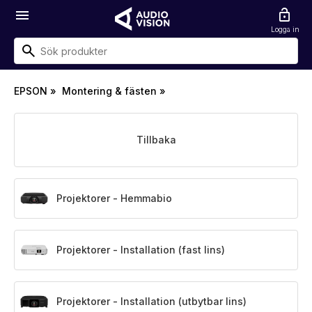
menu
lock_open
Logga in
EPSON
»
Montering & fästen
»
Tillbaka
Projektorer - Hemmabio
Projektorer - Installation (fast lins)
Projektorer - Installation (utbytbar lins)