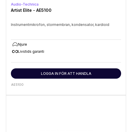
Audio-Technica
Artist Elite - AE5100
Instrumentmikrofon, stormembran, kondensator, kardioid
Njure
all_inclusive
Livstids garanti
LOGGA IN FÖR ATT HANDLA
AE5100