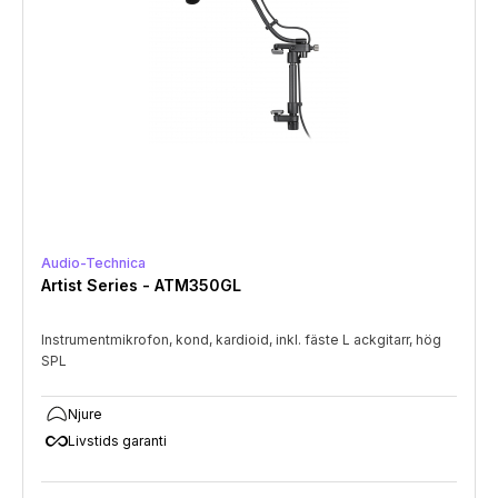
Audio-Technica
Artist Series - ATM350GL
Instrumentmikrofon, kond, kardioid, inkl. fäste L ackgitarr, hög
SPL
Njure
all_inclusive
Livstids garanti