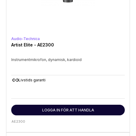
Audio-Technica
Artist Elite - AE2300
Instrumentmikrofon, dynamisk, kardioid
all_inclusive
Livstids garanti
LOGGA IN FÖR ATT HANDLA
AE2300