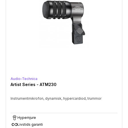
Audio-Technica
Artist Series - ATM230
Instrumentmikrofon, dynamisk, hypercardiod, trummor
Hypernjure
all_inclusive
Livstids garanti