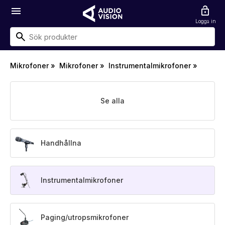
menu
lock_open
Logga in
Mikrofoner
»
Mikrofoner
»
Instrumentalmikrofoner
»
Se alla
Handhållna
Instrumentalmikrofoner
Paging/utropsmikrofoner