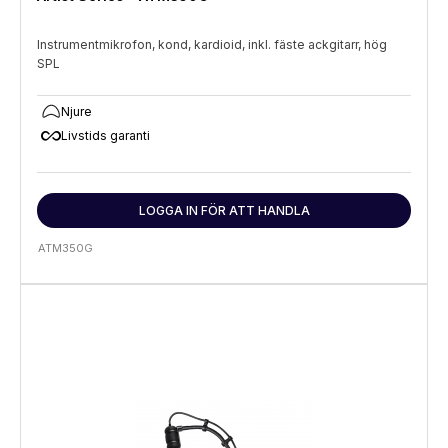
Instrumentmikrofon, kond, kardioid, inkl. fäste ackgitarr, hög
SPL
Njure
all_inclusive
Livstids garanti
LOGGA IN FÖR ATT HANDLA
ATM350G