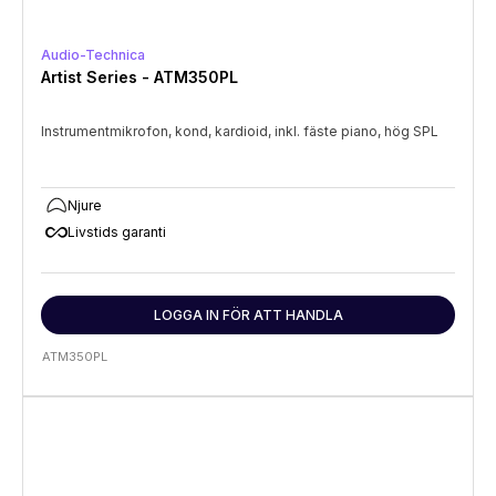
Audio-Technica
Artist Series - ATM350PL
Instrumentmikrofon, kond, kardioid, inkl. fäste piano, hög SPL
Njure
all_inclusive
Livstids garanti
LOGGA IN FÖR ATT HANDLA
ATM350PL