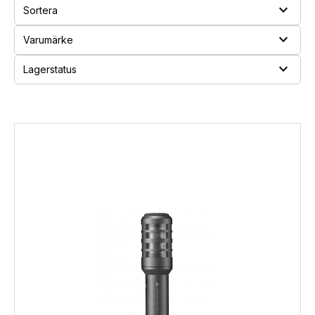
expand_more
Sortera
expand_more
Varumärke
expand_more
Lagerstatus