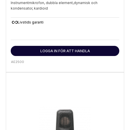
Instrumentmikrofon, dubbla element,dynamisk och
kondensator, kardioid
all_inclusive
Livstids garanti
LOGGA IN FÖR ATT HANDLA
AE2500