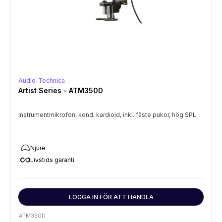
Audio-Technica
Artist Series - ATM350D
Instrumentmikrofon, kond, kardioid, inkl. fäste pukor, hög SPL
Njure
all_inclusive
Livstids garanti
LOGGA IN FÖR ATT HANDLA
ATM350D