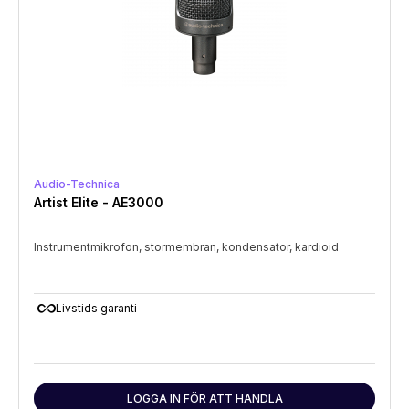
Audio-Technica
Artist Elite - AE3000
Instrumentmikrofon, stormembran, kondensator, kardioid
all_inclusive
Livstids garanti
LOGGA IN FÖR ATT HANDLA