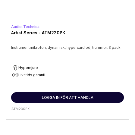
Audio-Technica
Artist Series - ATM230PK
Instrumentmikrofon, dynamisk, hypercardiod, trummor, 3 pack
Hypernjure
all_inclusive
Livstids garanti
LOGGA IN FÖR ATT HANDLA
ATM230PK