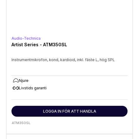
Audio-Technica
Artist Series - ATM350SL
Instrumentmikrofon, kond, kardioid, inkl. fäste L, hög SPL
Njure
all_inclusive
Livstids garanti
LOGGA IN FÖR ATT HANDLA
ATM350SL