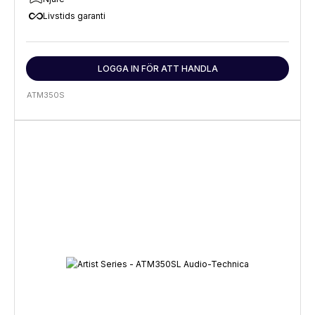
all_inclusive
Livstids garanti
LOGGA IN FÖR ATT HANDLA
ATM350S