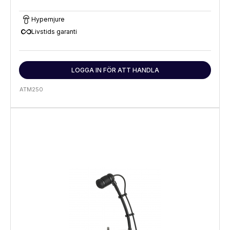
Hypernjure
all_inclusive
Livstids garanti
LOGGA IN FÖR ATT HANDLA
ATM250