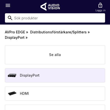
menu
lock_open
Logga in
AVPro EDGE
»
Distributionsförstärkare/Splitters
»
DisplayPort
»
Se alla
DisplayPort
HDMI