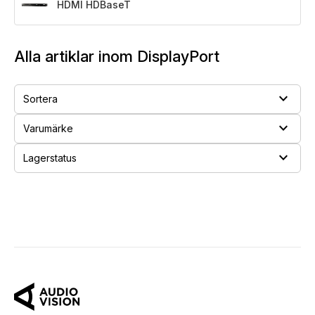
HDMI HDBaseT
Alla artiklar inom DisplayPort
expand_more
Sortera
expand_more
Varumärke
expand_more
Lagerstatus