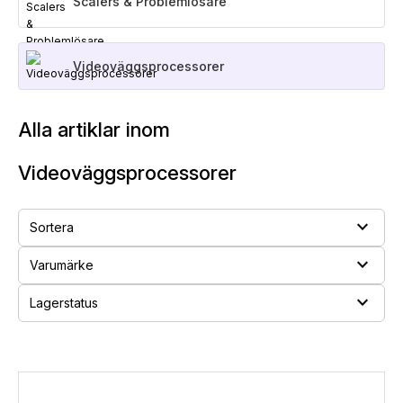
Scalers & Problemlösare
Videoväggsprocessorer
Alla artiklar inom
Videoväggsprocessorer
expand_more
Sortera
expand_more
Varumärke
expand_more
Lagerstatus