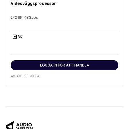
Videoväggsprocessor
2x2 8K, 48Gbps
8K
8K
LOGGA IN FÖR ATT HANDLA
AV-AC-FRESCO-4X