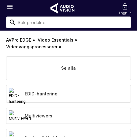
menu
lock_open
Logga in
AVPro EDGE
»
Video Essentials
»
Videoväggsprocessorer
»
Se alla
EDID-hantering
Multiviewers