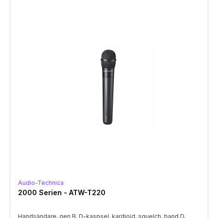
Audio-Technica
2000 Serien - ATW-T220
Handsändare, gen B, D-kaspsel, kardioid, squelch, band D,