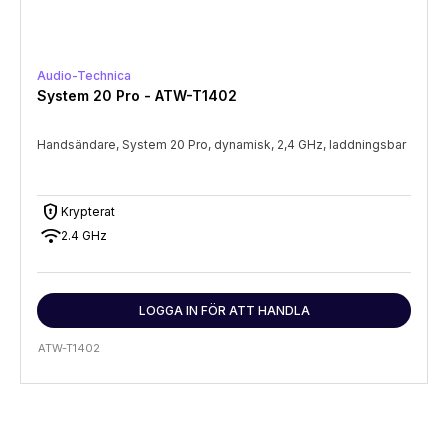
Audio-Technica
System 20 Pro - ATW-T1402
Handsändare, System 20 Pro, dynamisk, 2,4 GHz, laddningsbar
encrypted
Krypterat
wifi
2.4 GHz
LOGGA IN FÖR ATT HANDLA
ATW-T1402