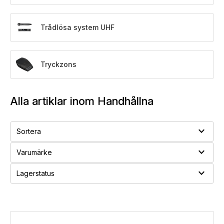
Trådlösa system UHF
Tryckzons
Alla artiklar inom Handhållna
expand_more
Sortera
expand_more
Varumärke
expand_more
Lagerstatus