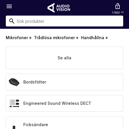
menu
lock_open
Logga in
Mikrofoner
»
Trådlösa mikrofoner
»
Handhållna
»
Se alla
Bordsfötter
Engineered Sound Wireless DECT
Ficksändare