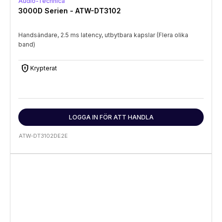
Audio-Technica
3000D Serien - ATW-DT3102
Handsändare, 2.5 ms latency, utbytbara kapslar (Flera olika
band)
encrypted
Krypterat
LOGGA IN FÖR ATT HANDLA
ATW-DT3102DE2E