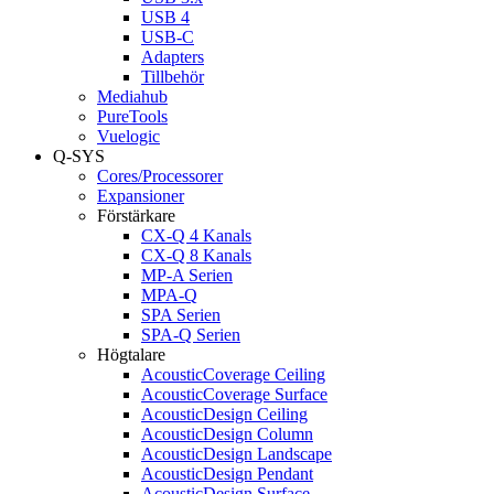
USB 4
USB-C
Adapters
Tillbehör
Mediahub
PureTools
Vuelogic
Q-SYS
Cores/Processorer
Expansioner
Förstärkare
CX-Q 4 Kanals
CX-Q 8 Kanals
MP-A Serien
MPA-Q
SPA Serien
SPA-Q Serien
Högtalare
AcousticCoverage Ceiling
AcousticCoverage Surface
AcousticDesign Ceiling
AcousticDesign Column
AcousticDesign Landscape
AcousticDesign Pendant
AcousticDesign Surface