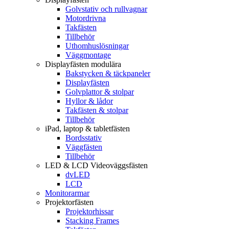
Golvstativ och rullvagnar
Motordrivna
Takfästen
Tillbehör
Uthomhuslösningar
Väggmontage
Displayfästen modulära
Bakstycken & täckpaneler
Displayfästen
Golvplattor & stolpar
Hyllor & lådor
Takfästen & stolpar
Tillbehör
iPad, laptop & tabletfästen
Bordsstativ
Väggfästen
Tillbehör
LED & LCD Videoväggsfästen
dvLED
LCD
Monitorarmar
Projektorfästen
Projektorhissar
Stacking Frames