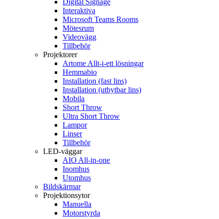
Digital Signage
Interaktiva
Microsoft Teams Rooms
Mötesrum
Videovägg
Tillbehör
Projektorer
Artome Allt-i-ett lösningar
Hemmabio
Installation (fast lins)
Installation (utbytbar lins)
Mobila
Short Throw
Ultra Short Throw
Lampor
Linser
Tillbehör
LED-väggar
AIO All-in-one
Inomhus
Utomhus
Bildskärmar
Projektionsytor
Manuella
Motorstyrda