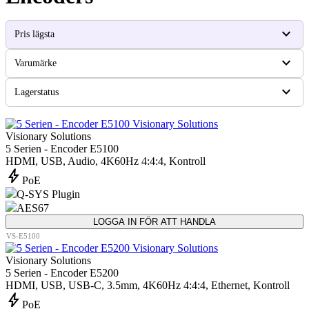
expand_more
Pris lägsta
expand_more
Varumärke
expand_more
Lagerstatus
Visionary Solutions
5 Serien - Encoder E5100
HDMI, USB, Audio, 4K60Hz 4:4:4, Kontroll
bolt
PoE
Q-SYS Plugin
AES67
LOGGA IN FÖR ATT HANDLA
VS-E5100
Visionary Solutions
5 Serien - Encoder E5200
HDMI, USB, USB-C, 3.5mm, 4K60Hz 4:4:4, Ethernet, Kontroll
bolt
PoE