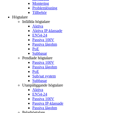
Montering
Problemlösning
Tillbehör
Högtalare
Infällda högtalare
Aktiva
Aktiva IP-klassade
EN54-24
Passiva 100V
Passiva lågohm
PoE
Subbasar
Pendlade högtalare
Passiva 100V
Passiva lågohm
PoE
Sub/sat system
Subbasar
Utanpåliggande högtalare
Aktiva
EN54-24
Passiva 100V
Passiva IP-klassade
Passiva lågohm
Pelarhögtalare