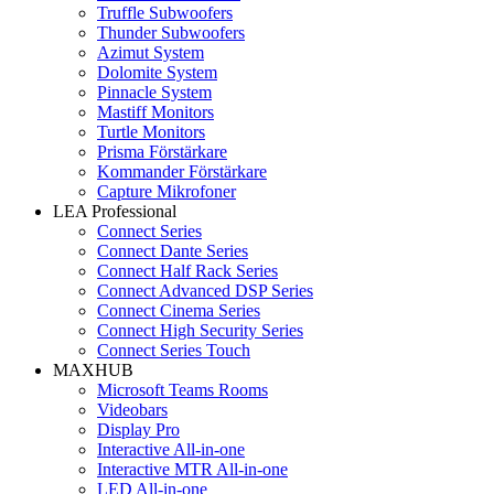
Truffle Subwoofers
Thunder Subwoofers
Azimut System
Dolomite System
Pinnacle System
Mastiff Monitors
Turtle Monitors
Prisma Förstärkare
Kommander Förstärkare
Capture Mikrofoner
LEA Professional
Connect Series
Connect Dante Series
Connect Half Rack Series
Connect Advanced DSP Series
Connect Cinema Series
Connect High Security Series
Connect Series Touch
MAXHUB
Microsoft Teams Rooms
Videobars
Display Pro
Interactive All-in-one
Interactive MTR All-in-one
LED All-in-one