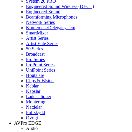
System 20 PRO
Engineered Sound Wireless (DECT)
Engineered Sound
Beamforming Microphones
Network Series
Konferens-/Delegatsystem
SmartMixer
Artist Series
Artist Elite Series
50 Series
Broadcast
Pro Series
ProPoint Series
UniPoint Series
Högtalare
Clips & Fästen
Kablar
Kapslar
Laddstationer
Montering
Nätdelar
Puffskydd
Övrigt
AVPro EDGE
Audio