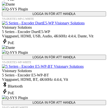
Dante
Q-SYS Plugin
LOGGA IN FÖR ATT HANDLA
VS-DUETE5-WP-C-WHITE
Visionary Solutions
5 Serien - Encoder DuetE5-WP
Väggpanel, HDMI, USB, Audio, 4K60Hz 4:4:4, Dante, Vit
bolt
PoE
Dante
Q-SYS Plugin
LOGGA IN FÖR ATT HANDLA
VS-DUETE5-WP-WHITE
Visionary Solutions
5 Serien - Encoder E5-WP-BT
Väggpanel, HDMI, BT, 4K60Hz 4:4:4, Vit
bluetooth
Bluetooth
bolt
PoE
Q-SYS Plugin
LOGGA IN FÖR ATT HANDLA
VS-E5-WP-BT-WHITE