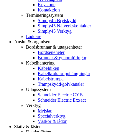
Keystone
Kontaktdon
Termineringssystem
Simply45 Brytskydd
Simply45 Nätverkskontakter
Simply45 Verktyg
Laddare
Anslut & organisera
Bordsbrunnar & uttagsenheter
Bordseneheter
Brunnar & genomföringar
Kabelhantering
Kabeldiken
Kabelkrokar/upphängningar
Kabelstrumpa
Trampskydd/golvkanaler
Uttagssystem
Schneider Electric CYB
Schneider Electric Exxact
Verktyg
Mejslar
Specialverktyg
Väskor & lådor
Stativ & fästen
Displayfästen