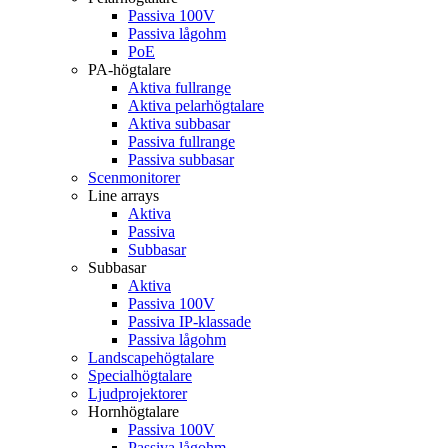
Passiva 100V
Passiva lågohm
PoE
PA-högtalare
Aktiva fullrange
Aktiva pelarhögtalare
Aktiva subbasar
Passiva fullrange
Passiva subbasar
Scenmonitorer
Line arrays
Aktiva
Passiva
Subbasar
Subbasar
Aktiva
Passiva 100V
Passiva IP-klassade
Passiva lågohm
Landscapehögtalare
Specialhögtalare
Ljudprojektorer
Hornhögtalare
Passiva 100V
Passiva lågohm