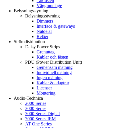
Takfästen
Väggmontage
Belysningsstyrning
Belysningsstyrning
Dimmers
Interface & gateways
Nätdelar
Reläer
Strömdistribution
Daisy Power Strips
Grenuttag
Kablar och fästen
PDU (Power Distribution Unit)
Gemensam mätning
Individuell mätning
Ingen mätning
Kablar & adaptrar
Licenser
Montering
Audio-Technica
2000 Series
3000 Series
3000 Series Digital
3000 Series IEM
AT One Series