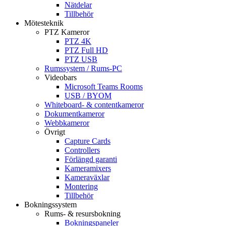
Nätdelar
Tillbehör
Mötesteknik
PTZ Kameror
PTZ 4K
PTZ Full HD
PTZ USB
Rumssystem / Rums-PC
Videobars
Microsoft Teams Rooms
USB / BYOM
Whiteboard- & contentkameror
Dokumentkameror
Webbkameror
Övrigt
Capture Cards
Controllers
Förlängd garanti
Kameramixers
Kameraväxlar
Montering
Tillbehör
Bokningssystem
Rums- & resursbokning
Bokningspaneler