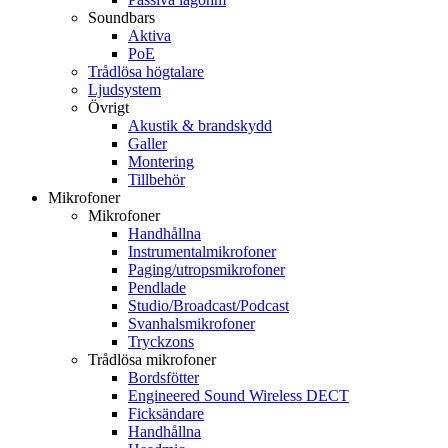
Soundbars
Aktiva
PoE
Trådlösa högtalare
Ljudsystem
Övrigt
Akustik & brandskydd
Galler
Montering
Tillbehör
Mikrofoner
Mikrofoner
Handhållna
Instrumentalmikrofoner
Paging/utropsmikrofoner
Pendlade
Studio/Broadcast/Podcast
Svanhalsmikrofoner
Tryckzons
Trådlösa mikrofoner
Bordsfötter
Engineered Sound Wireless DECT
Ficksändare
Handhållna