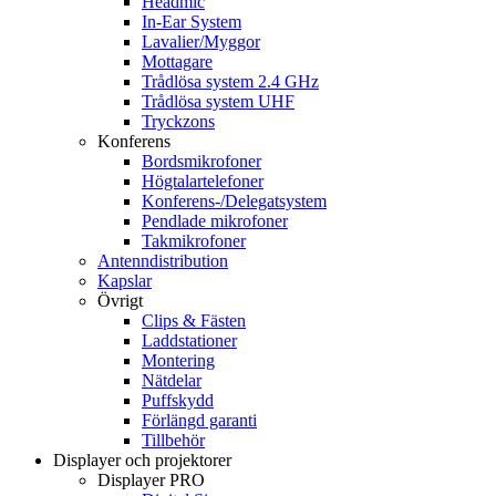
Headmic
In-Ear System
Lavalier/Myggor
Mottagare
Trådlösa system 2.4 GHz
Trådlösa system UHF
Tryckzons
Konferens
Bordsmikrofoner
Högtalartelefoner
Konferens-/Delegatsystem
Pendlade mikrofoner
Takmikrofoner
Antenndistribution
Kapslar
Övrigt
Clips & Fästen
Laddstationer
Montering
Nätdelar
Puffskydd
Förlängd garanti
Tillbehör
Displayer och projektorer
Displayer PRO