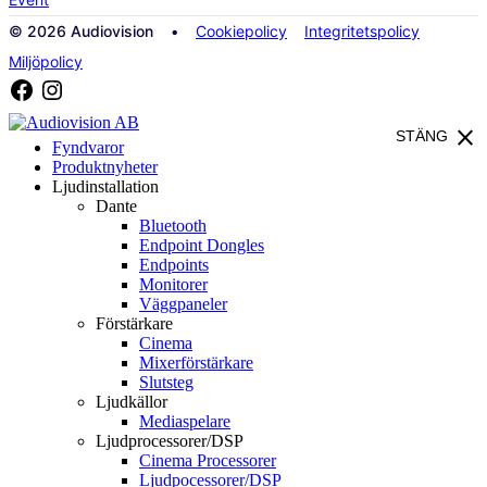
© 2026 Audiovision •
Cookiepolicy
Integritetspolicy
Miljöpolicy
close
STÄNG
Fyndvaror
Produktnyheter
Ljudinstallation
Dante
Bluetooth
Endpoint Dongles
Endpoints
Monitorer
Väggpaneler
Förstärkare
Cinema
Mixerförstärkare
Slutsteg
Ljudkällor
Mediaspelare
Ljudprocessorer/DSP
Cinema Processorer
Ljudpocessorer/DSP