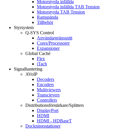
Motorstyrda infällda
Motorstyrda infällda TAB Tension
Motorstyrda TAB Tension
Ramspända
Tillbehör
Styrsystem
Q-SYS Control
Användargränssnitt
Cores/Processorer
Expansioner
Global Caché
Flex
iTach
Signalhantering
AVoIP
Decoders
Encoders
Multiviewers
Transcievers
Controllers
Distributionsförstärkare/Splitters
DisplayPort
HDMI
HDMI - HDBaseT
Dockningsstationer