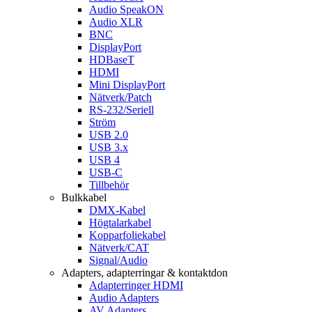
Audio SpeakON
Audio XLR
BNC
DisplayPort
HDBaseT
HDMI
Mini DisplayPort
Nätverk/Patch
RS-232/Seriell
Ström
USB 2.0
USB 3.x
USB 4
USB-C
Tillbehör
Bulkkabel
DMX-Kabel
Högtalarkabel
Kopparfoliekabel
Nätverk/CAT
Signal/Audio
Adapters, adapterringar & kontaktdon
Adapterringer HDMI
Audio Adapters
AV Adapters