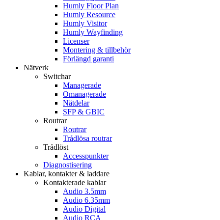
Humly Floor Plan
Humly Resource
Humly Visitor
Humly Wayfinding
Licenser
Montering & tillbehör
Förlängd garanti
Nätverk
Switchar
Managerade
Omanagerade
Nätdelar
SFP & GBIC
Routrar
Routrar
Trådlösa routrar
Trådlöst
Accesspunkter
Diagnostisering
Kablar, kontakter & laddare
Kontakterade kablar
Audio 3.5mm
Audio 6.35mm
Audio Digital
Audio RCA