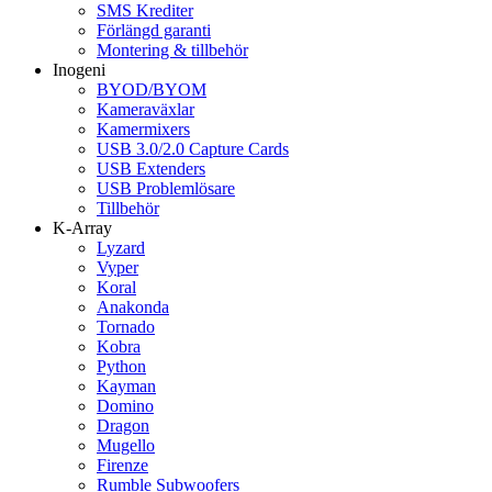
SMS Krediter
Förlängd garanti
Montering & tillbehör
Inogeni
BYOD/BYOM
Kameraväxlar
Kamermixers
USB 3.0/2.0 Capture Cards
USB Extenders
USB Problemlösare
Tillbehör
K-Array
Lyzard
Vyper
Koral
Anakonda
Tornado
Kobra
Python
Kayman
Domino
Dragon
Mugello
Firenze
Rumble Subwoofers