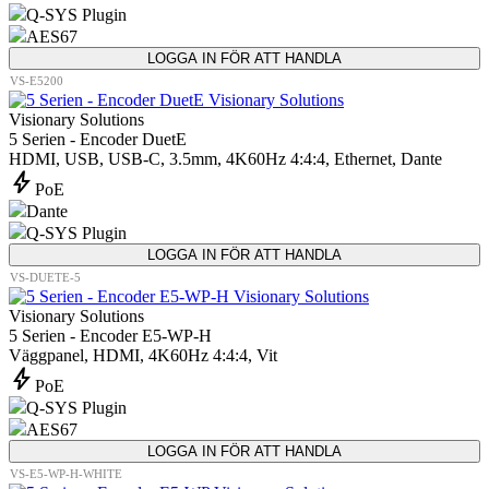
Q-SYS Plugin
AES67
LOGGA IN FÖR ATT HANDLA
VS-E5200
Visionary Solutions
5 Serien - Encoder DuetE
HDMI, USB, USB-C, 3.5mm, 4K60Hz 4:4:4, Ethernet, Dante
bolt
PoE
Dante
Q-SYS Plugin
LOGGA IN FÖR ATT HANDLA
VS-DUETE-5
Visionary Solutions
5 Serien - Encoder E5-WP-H
Väggpanel, HDMI, 4K60Hz 4:4:4, Vit
bolt
PoE
Q-SYS Plugin
AES67
LOGGA IN FÖR ATT HANDLA
VS-E5-WP-H-WHITE