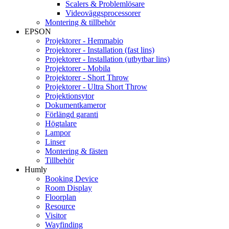
Scalers & Problemlösare
Videoväggsprocessorer
Montering & tillbehör
EPSON
Projektorer - Hemmabio
Projektorer - Installation (fast lins)
Projektorer - Installation (utbytbar lins)
Projektorer - Mobila
Projektorer - Short Throw
Projektorer - Ultra Short Throw
Projektionsytor
Dokumentkameror
Förlängd garanti
Högtalare
Lampor
Linser
Montering & fästen
Tillbehör
Humly
Booking Device
Room Display
Floorplan
Resource
Visitor
Wayfinding