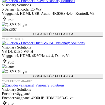
Visionary Solutions
5 Serien - Encoder E5-WP
Väggpanel, HDMI, USB, Audio, 4K60Hz 4:4:4, Kontroll, Vit
bolt
PoE
Q-SYS Plugin
AES67
LOGGA IN FÖR ATT HANDLA
VS-E5-WP-WHITE
Visionary Solutions
VS-DUETE5-WP-H
Väggpanel, HDMI, 4K60Hz 4:4:4, Dante, Vit
bolt
PoE
Dante
Q-SYS Plugin
LOGGA IN FÖR ATT HANDLA
VS-DUETE5-WP-H-WHITE
Visionary Solutions
Encoder väggpanel
Encoder väggpanel 4K60 IP, HDMI/USB-C, vit
bolt
PoE