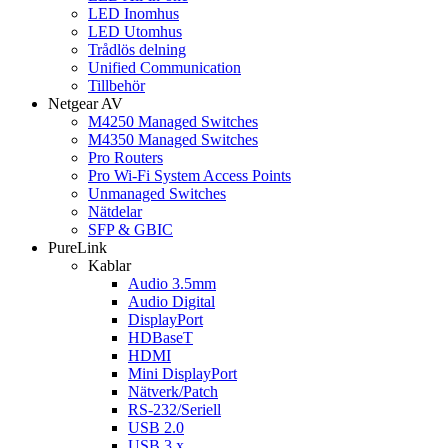
LED Inomhus
LED Utomhus
Trådlös delning
Unified Communication
Tillbehör
Netgear AV
M4250 Managed Switches
M4350 Managed Switches
Pro Routers
Pro Wi-Fi System Access Points
Unmanaged Switches
Nätdelar
SFP & GBIC
PureLink
Kablar
Audio 3.5mm
Audio Digital
DisplayPort
HDBaseT
HDMI
Mini DisplayPort
Nätverk/Patch
RS-232/Seriell
USB 2.0
USB 3.x