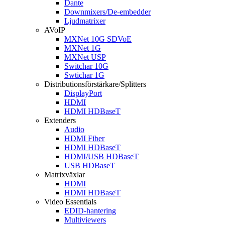
Dante
Downmixers/De-embedder
Ljudmatrixer
AVoIP
MXNet 10G SDVoE
MXNet 1G
MXNet USP
Switchar 10G
Swtichar 1G
Distributionsförstärkare/Splitters
DisplayPort
HDMI
HDMI HDBaseT
Extenders
Audio
HDMI Fiber
HDMI HDBaseT
HDMI/USB HDBaseT
USB HDBaseT
Matrixväxlar
HDMI
HDMI HDBaseT
Video Essentials
EDID-hantering
Multiviewers