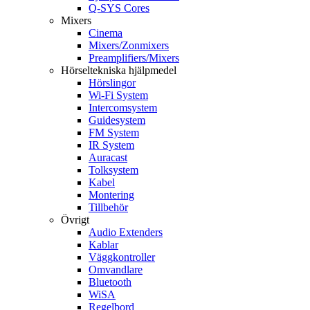
Q-SYS Cores
Mixers
Cinema
Mixers/Zonmixers
Preamplifiers/Mixers
Hörseltekniska hjälpmedel
Hörslingor
Wi-Fi System
Intercomsystem
Guidesystem
FM System
IR System
Auracast
Tolksystem
Kabel
Montering
Tillbehör
Övrigt
Audio Extenders
Kablar
Väggkontroller
Omvandlare
Bluetooth
WiSA
Regelbord