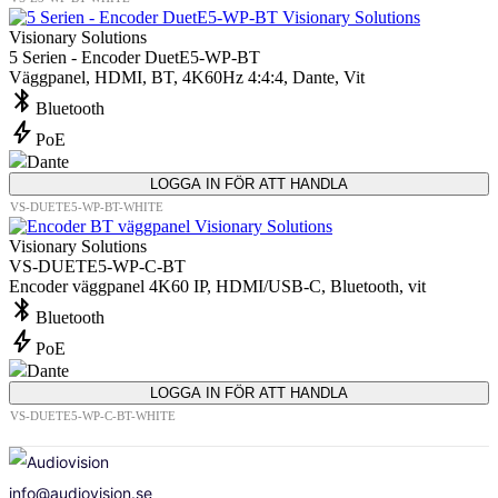
Visionary Solutions
5 Serien - Encoder DuetE5-WP-BT
Väggpanel, HDMI, BT, 4K60Hz 4:4:4, Dante, Vit
bluetooth
Bluetooth
bolt
PoE
Dante
LOGGA IN FÖR ATT HANDLA
VS-DUETE5-WP-BT-WHITE
Visionary Solutions
VS-DUETE5-WP-C-BT
Encoder väggpanel 4K60 IP, HDMI/USB-C, Bluetooth, vit
bluetooth
Bluetooth
bolt
PoE
Dante
LOGGA IN FÖR ATT HANDLA
VS-DUETE5-WP-C-BT-WHITE
info@audiovision.se