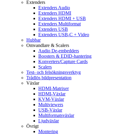
Extenders
Extenders Audio
Extenders HDMI
Extenders HDMI + USB
Extenders Multiformat
Extenders USB
Extenders USB-C + Video
Hubbar
Omvandlare & Scalers
Audio De-embedders
Boosters & EDID-hantering
Konverters/Capture Cards
Scalers
Test- och felsökningsverktyg
Trådlös bildpresentation
Växlar
HDMI-Matrixer
HDMI-Växlar
KVM-Växlar
Multiviewers
USB-Växlar
Multiformatsväxlar
Ljudväxlar
Övrigt
Montering