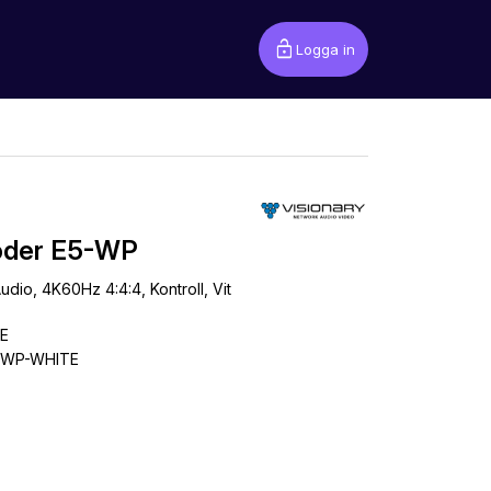
lock_open
Logga in
coder E5-WP
dio, 4K60Hz 4:4:4, Kontroll, Vit
E
-WP-WHITE