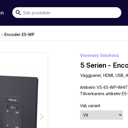
en
 - Encoder E5-WP
Visionary Solutions
5 Serien - En
Väggpanel, HDMI, USB, Au
Artikelnr:
VS-E5-WP-WHIT
Tillverkarens artikelnr:
E5
Välj variant
arrow_forward_ios