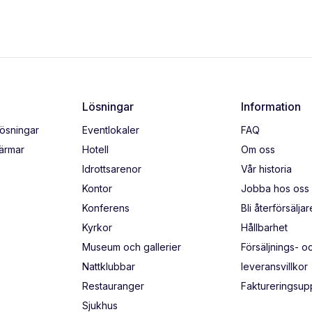
Lösningar
Information
lösningar
Eventlokaler
FAQ
kärmar
Hotell
Om oss
Idrottsarenor
Vår historia
Kontor
Jobba hos oss
Konferens
Bli återförsäljar
Kyrkor
Hållbarhet
Museum och gallerier
Försäljnings- o
Nattklubbar
leveransvillkor
Restauranger
Faktureringsupp
Sjukhus