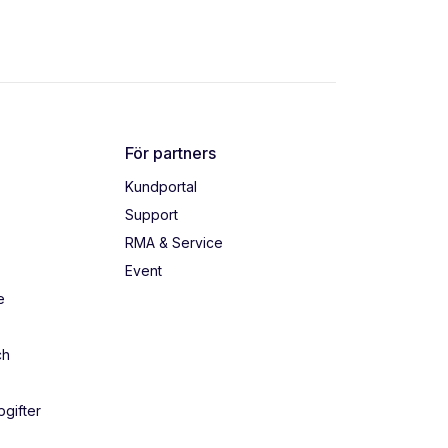
För partners
Kundportal
Support
RMA & Service
Event
e
ch
gifter