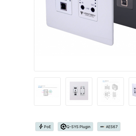
bolt
PoE
Q-SYS Plugin
AES67