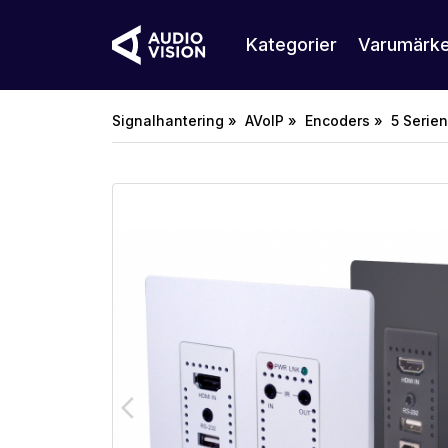
Kategorier
Varumärk
Signalhantering »
AVoIP »
Encoders »
5 Serien
arrow_back_ios