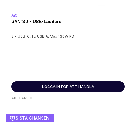
AiC
GAN130 - USB-Laddare
3 x USB-C, 1 x USB A, Max 130W PD
LOGGA IN FÖR ATT HANDLA
AIC-GAN130
alarm
SISTA CHANSEN