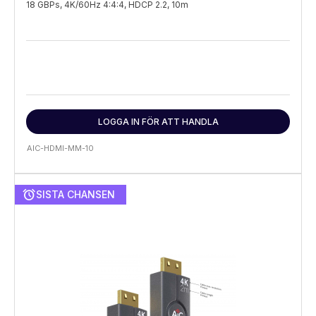
18 GBPs, 4K/60Hz 4:4:4, HDCP 2.2, 10m
LOGGA IN FÖR ATT HANDLA
AIC-HDMI-MM-10
alarm
SISTA CHANSEN