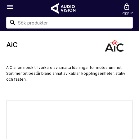
menu
lock_open
Logga in
AiC
AIC är en norsk tillverkare av smarta lösningar för mötesrummet.
Sortimentet består bland annat av kablar, kopplingsenheter, stativ
och fästen.