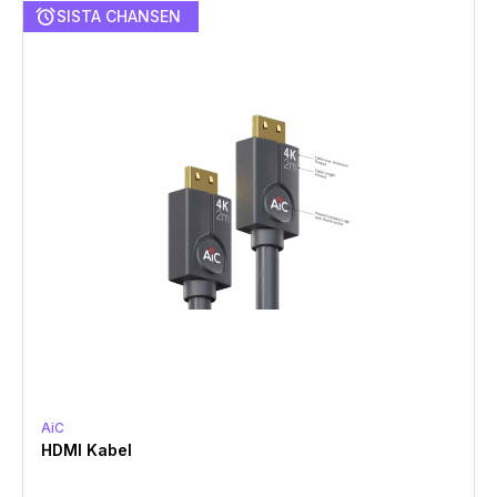
alarm
SISTA CHANSEN
AiC
HDMI Kabel