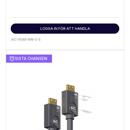
LOGGA IN FÖR ATT HANDLA
AIC-HDMI-MM-0.6
alarm
SISTA CHANSEN