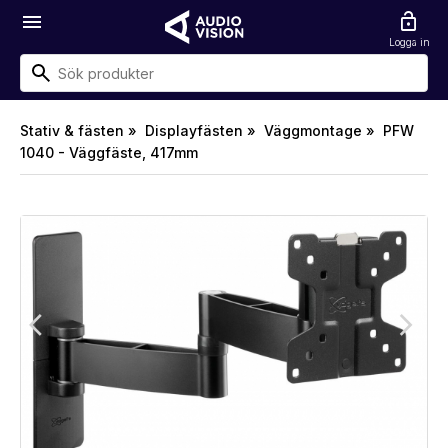
menu
lock_open
Logga in
Stativ & fästen »
Displayfästen »
Väggmontage »
PFW
1040 - Väggfäste, 417mm
arrow_back_ios
arrow_forward_ios