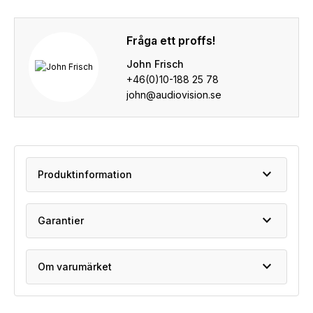
Fråga ett proffs!
John Frisch
+46(0)10-188 25 78
john@audiovision.se
expand_more
Produktinformation
expand_more
Garantier
expand_more
Om varumärket