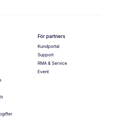
För partners
Kundportal
Support
RMA & Service
Event
e
ch
gifter