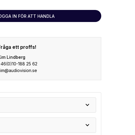
OGGA IN FÖR ATT HANDLA
Fråga ett proffs!
Kim Lindberg
+46(0)10-188 25 62
kim@audiovision.se
expand_more
expand_more