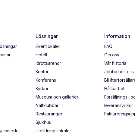
Lösningar
Information
lösningar
Eventlokaler
FAQ
kärmar
Hotell
Om oss
Idrottsarenor
Vår historia
Kontor
Jobba hos oss
Konferens
Bli återförsäljar
Kyrkor
Hållbarhet
Museum och gallerier
Försäljnings- o
Nattklubbar
leveransvillkor
Restauranger
Faktureringsupp
Sjukhus
hjälpmedel
Utbildningslokaler