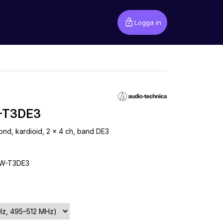
lock_open
Logga in
-T3DE3
nd, kardioid, 2 x 4 ch, band DE3
W-T3DE3