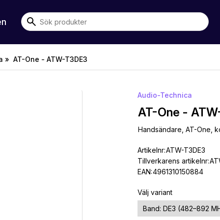
en
a »
AT-One - ATW-T3DE3
Audio-Technica
AT-One - ATW
Handsändare, AT-One, ko
Artikelnr:
ATW-T3DE3
Tillverkarens artikelnr:
AT
EAN:
4961310150884
Välj variant