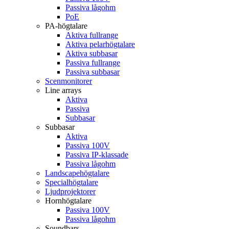
Passiva lågohm
PoE
PA-högtalare
Aktiva fullrange
Aktiva pelarhögtalare
Aktiva subbasar
Passiva fullrange
Passiva subbasar
Scenmonitorer
Line arrays
Aktiva
Passiva
Subbasar
Subbasar
Aktiva
Passiva 100V
Passiva IP-klassade
Passiva lågohm
Landscapehögtalare
Specialhögtalare
Ljudprojektorer
Hornhögtalare
Passiva 100V
Passiva lågohm
Soundbars