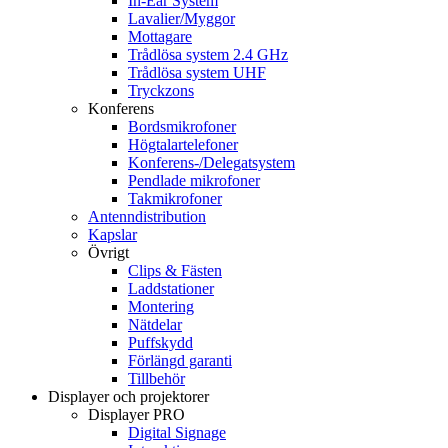
In-Ear System
Lavalier/Myggor
Mottagare
Trådlösa system 2.4 GHz
Trådlösa system UHF
Tryckzons
Konferens
Bordsmikrofoner
Högtalartelefoner
Konferens-/Delegatsystem
Pendlade mikrofoner
Takmikrofoner
Antenndistribution
Kapslar
Övrigt
Clips & Fästen
Laddstationer
Montering
Nätdelar
Puffskydd
Förlängd garanti
Tillbehör
Displayer och projektorer
Displayer PRO
Digital Signage