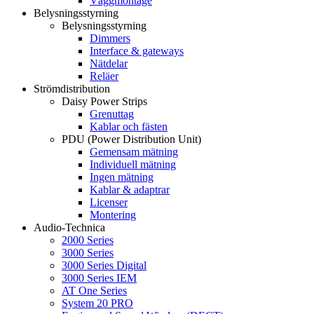
Väggmontage
Belysningsstyrning
Belysningsstyrning
Dimmers
Interface & gateways
Nätdelar
Reläer
Strömdistribution
Daisy Power Strips
Grenuttag
Kablar och fästen
PDU (Power Distribution Unit)
Gemensam mätning
Individuell mätning
Ingen mätning
Kablar & adaptrar
Licenser
Montering
Audio-Technica
2000 Series
3000 Series
3000 Series Digital
3000 Series IEM
AT One Series
System 20 PRO