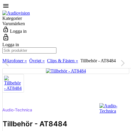
menu
Kategorier
Varumärken
lock_open
Logga in
lock_open
Logga in
Mikrofoner »
Övrigt »
Clips & Fästen »
Tillbehör - AT8484
arrow_back_ios
arrow_forward_ios
Audio-Technica
Tillbehör - AT8484