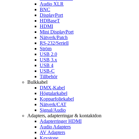
Audio XLR
BNC
DisplayPort
HDBaseT
HDMI
Mini DisplayPort
Nätverk/Patch
RS-232/Seriell
Ström
USB 2.0
USB 3.x
USB 4
USB-C
Tillbehör
Bulkkabel
DMX-Kabel
Högtalarkabel
Kopparfoliekabel
Nätverk/CAT
Signal/Audio
Adapters, adapterringar & kontaktdon
Adapterringer HDMI
Audio Adapters
AV Adapters
Keystone