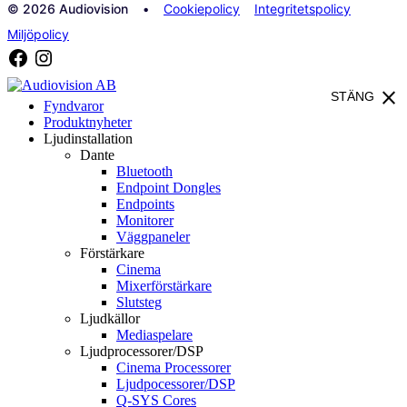
© 2026 Audiovision •
Cookiepolicy
Integritetspolicy
Miljöpolicy
close
STÄNG
Fyndvaror
Produktnyheter
Ljudinstallation
Dante
Bluetooth
Endpoint Dongles
Endpoints
Monitorer
Väggpaneler
Förstärkare
Cinema
Mixerförstärkare
Slutsteg
Ljudkällor
Mediaspelare
Ljudprocessorer/DSP
Cinema Processorer
Ljudpocessorer/DSP
Q-SYS Cores