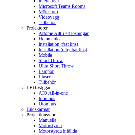
Interaktiva
Microsoft Teams Rooms
Mötesrum
Videovägg
Tillbehör
Projektorer
Artome Allt-i-ett lösningar
Hemmabio
Installation (fast lins)
Installation (utbytbar lins)
Mobila
Short Throw
Ultra Short Throw
Lampor
Linser
Tillbehör
LED-väggar
AIO All-in-one
Inomhus
Utomhus
Bildskärmar
Projektionsytor
Manuella
Motorstyrda
Motorstyrda infällda