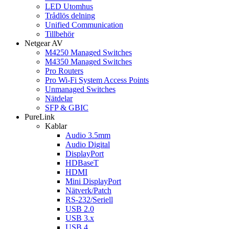
LED Utomhus
Trådlös delning
Unified Communication
Tillbehör
Netgear AV
M4250 Managed Switches
M4350 Managed Switches
Pro Routers
Pro Wi-Fi System Access Points
Unmanaged Switches
Nätdelar
SFP & GBIC
PureLink
Kablar
Audio 3.5mm
Audio Digital
DisplayPort
HDBaseT
HDMI
Mini DisplayPort
Nätverk/Patch
RS-232/Seriell
USB 2.0
USB 3.x
USB 4