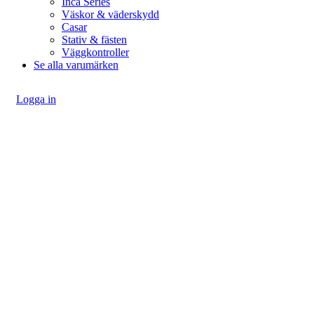
Inca Series
Väskor & väderskydd
Casar
Stativ & fästen
Väggkontroller
Se alla varumärken
Logga in