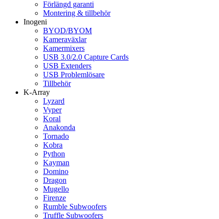
Förlängd garanti
Montering & tillbehör
Inogeni
BYOD/BYOM
Kameraväxlar
Kamermixers
USB 3.0/2.0 Capture Cards
USB Extenders
USB Problemlösare
Tillbehör
K-Array
Lyzard
Vyper
Koral
Anakonda
Tornado
Kobra
Python
Kayman
Domino
Dragon
Mugello
Firenze
Rumble Subwoofers
Truffle Subwoofers