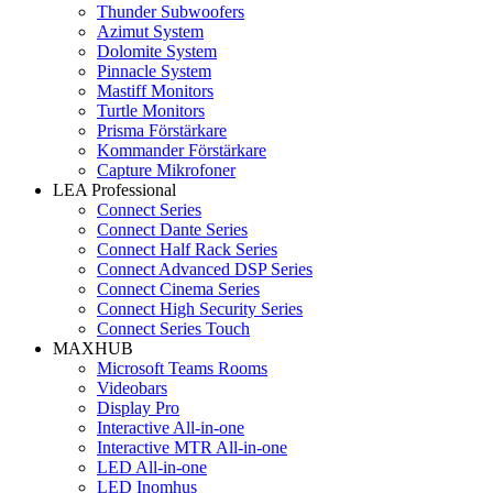
Thunder Subwoofers
Azimut System
Dolomite System
Pinnacle System
Mastiff Monitors
Turtle Monitors
Prisma Förstärkare
Kommander Förstärkare
Capture Mikrofoner
LEA Professional
Connect Series
Connect Dante Series
Connect Half Rack Series
Connect Advanced DSP Series
Connect Cinema Series
Connect High Security Series
Connect Series Touch
MAXHUB
Microsoft Teams Rooms
Videobars
Display Pro
Interactive All-in-one
Interactive MTR All-in-one
LED All-in-one
LED Inomhus