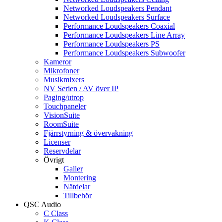
Networked Loudspeakers Pendant
Networked Loudspeakers Surface
Performance Loudspeakers Coaxial
Performance Loudspeakers Line Array
Performance Loudspeakers PS
Performance Loudspeakers Subwoofer
Kameror
Mikrofoner
Musikmixers
NV Serien / AV över IP
Paging/utrop
Touchpaneler
VisionSuite
RoomSuite
Fjärrstyrning & övervakning
Licenser
Reservdelar
Övrigt
Galler
Montering
Nätdelar
Tillbehör
QSC Audio
C Class