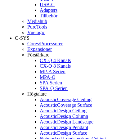
USB-C
Adapters
Tillbehör
Mediahub
PureTools
Vuelogic
Q-SYS
Cores/Processorer
Expansioner
Förstärkare
CX-Q 4 Kanals
CX-Q 8 Kanals
MP-A Serien
MPA-Q
SPA Serien
SPA-Q Serien
Högtalare
AcousticCoverage Ceiling
AcousticCoverage Surface
AcousticDesign Ceiling
AcousticDesign Column
AcousticDesign Landscape
AcousticDesign Pendant
AcousticDesign Surface
Networked Loudspeakers Ceiling