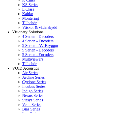
K Class
KS Series
L Class
Kablar
Montering
Tillbehör
Väskor & väderskydd
Visionary Solutions
4 Serien - Decoders
4 Serien - Encoders
5 Serien - AV-Bryggor
5 Serien - Decoders
5 Serien - Encoders
Multiviewers
Tillbehör
VOID Acoustics
Air Series
Arcline Series
Cyclone Series
Incubus Series
Indigo Series
Nexus Series
Stasys Series
Venu Series
Bias Series