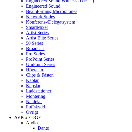
Engineered Sound Wireless (DECT)
Engineered Sound
Beamforming Microphones
Network Series
Konferens-/Delegatsystem
SmartMixer
Artist Series
Artist Elite Series
50 Series
Broadcast
Pro Series
ProPoint Series
UniPoint Series
Högtalare
Clips & Fästen
Kablar
Kapslar
Laddstationer
Montering
Nätdelar
Puffskydd
Övrigt
AVPro EDGE
Audio
Dante