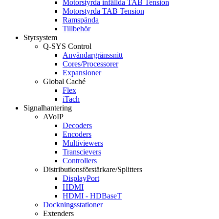
Motorstyrda infällda TAB Tension
Motorstyrda TAB Tension
Ramspända
Tillbehör
Styrsystem
Q-SYS Control
Användargränssnitt
Cores/Processorer
Expansioner
Global Caché
Flex
iTach
Signalhantering
AVoIP
Decoders
Encoders
Multiviewers
Transcievers
Controllers
Distributionsförstärkare/Splitters
DisplayPort
HDMI
HDMI - HDBaseT
Dockningsstationer
Extenders