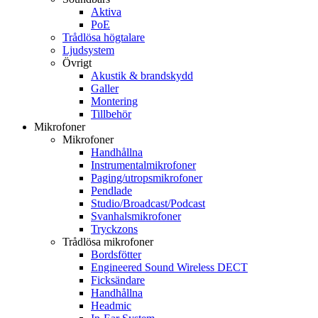
Aktiva
PoE
Trådlösa högtalare
Ljudsystem
Övrigt
Akustik & brandskydd
Galler
Montering
Tillbehör
Mikrofoner
Mikrofoner
Handhållna
Instrumentalmikrofoner
Paging/utropsmikrofoner
Pendlade
Studio/Broadcast/Podcast
Svanhalsmikrofoner
Tryckzons
Trådlösa mikrofoner
Bordsfötter
Engineered Sound Wireless DECT
Ficksändare
Handhållna
Headmic