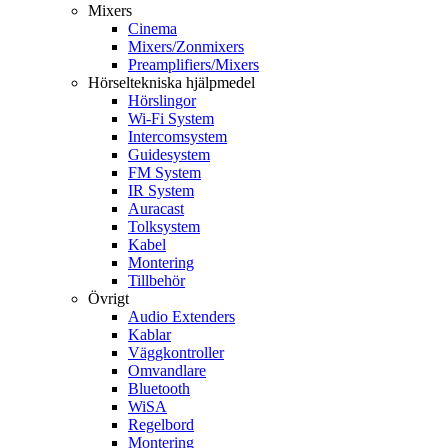
Mixers
Cinema
Mixers/Zonmixers
Preamplifiers/Mixers
Hörseltekniska hjälpmedel
Hörslingor
Wi-Fi System
Intercomsystem
Guidesystem
FM System
IR System
Auracast
Tolksystem
Kabel
Montering
Tillbehör
Övrigt
Audio Extenders
Kablar
Väggkontroller
Omvandlare
Bluetooth
WiSA
Regelbord
Montering