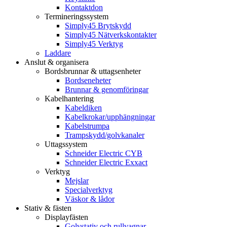
Kontaktdon
Termineringssystem
Simply45 Brytskydd
Simply45 Nätverkskontakter
Simply45 Verktyg
Laddare
Anslut & organisera
Bordsbrunnar & uttagsenheter
Bordseneheter
Brunnar & genomföringar
Kabelhantering
Kabeldiken
Kabelkrokar/upphängningar
Kabelstrumpa
Trampskydd/golvkanaler
Uttagssystem
Schneider Electric CYB
Schneider Electric Exxact
Verktyg
Mejslar
Specialverktyg
Väskor & lådor
Stativ & fästen
Displayfästen
Golvstativ och rullvagnar