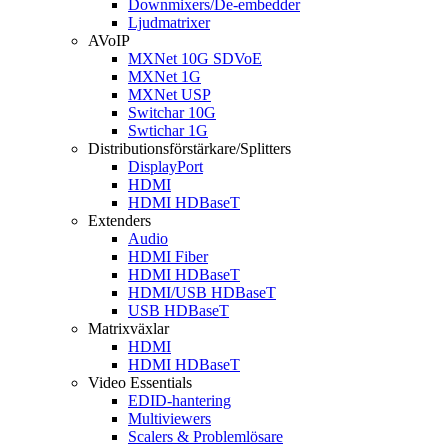
Downmixers/De-embedder
Ljudmatrixer
AVoIP
MXNet 10G SDVoE
MXNet 1G
MXNet USP
Switchar 10G
Swtichar 1G
Distributionsförstärkare/Splitters
DisplayPort
HDMI
HDMI HDBaseT
Extenders
Audio
HDMI Fiber
HDMI HDBaseT
HDMI/USB HDBaseT
USB HDBaseT
Matrixväxlar
HDMI
HDMI HDBaseT
Video Essentials
EDID-hantering
Multiviewers
Scalers & Problemlösare