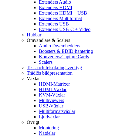
Extenders Audio
Extenders HDMI
Extenders HDMI + USB
Extenders Multiformat
Extenders USB
Extenders USB-C + Video
Hubbar
Omvandlare & Scalers
Audio De-embedders
Boosters & EDID-hantering
Konverters/Capture Cards
Scalers
Test- och felsökningsverktyg
Trådlös bildpresentation
Växlar
HDMI-Matrixer
HDMI-Växlar
KVM-Växlar
Multiviewers
USB-Växlar
Multiformatsväxlar
Ljudväxlar
Övrigt
Montering
Nätdelar