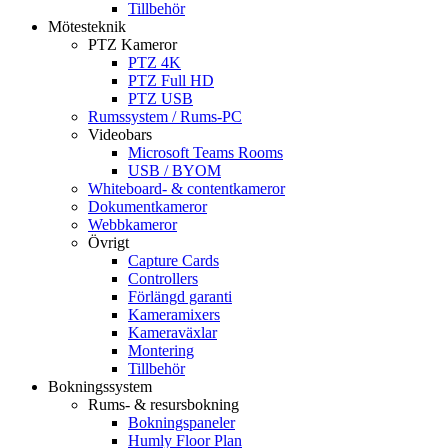
Tillbehör
Mötesteknik
PTZ Kameror
PTZ 4K
PTZ Full HD
PTZ USB
Rumssystem / Rums-PC
Videobars
Microsoft Teams Rooms
USB / BYOM
Whiteboard- & contentkameror
Dokumentkameror
Webbkameror
Övrigt
Capture Cards
Controllers
Förlängd garanti
Kameramixers
Kameraväxlar
Montering
Tillbehör
Bokningssystem
Rums- & resursbokning
Bokningspaneler
Humly Floor Plan