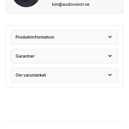
kim@audiovision.se
expand_more
Produktinformation
expand_more
Garantier
expand_more
Om varumärket