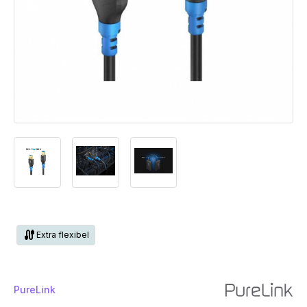
cable
Extra flexibel
PureLink