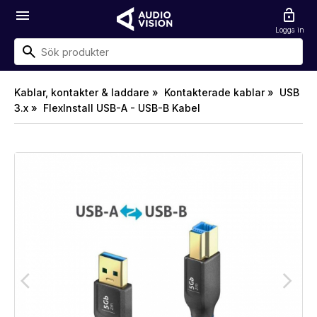
menu
lock_open
Logga in
Kablar, kontakter & laddare »
Kontakterade kablar »
USB
3.x »
FlexInstall USB-A - USB-B Kabel
arrow_back_ios
arrow_forward_ios