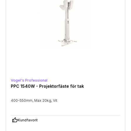
Vogel's Professional
PPC 1540W - Projektorfäste för tak
400-550mm, Max 20kg, Vit
thumb_up
Kundfavorit