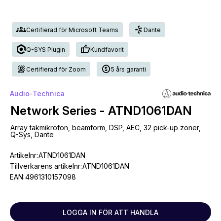
groups
Certifierad för Microsoft Teams
Dante
thumb_up
Q-SYS Plugin
Kundfavorit
background_replace
counter_5
Certifierad för Zoom
5 års garanti
Audio-Technica
Network Series - ATND1061DAN
Array takmikrofon, beamform, DSP, AEC, 32 pick-up zoner,
Q-Sys, Dante
Artikelnr:
ATND1061DAN
Tillverkarens artikelnr:
ATND1061DAN
EAN:
4961310157098
LOGGA IN FÖR ATT HANDLA