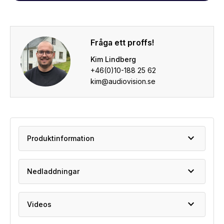
Fråga ett proffs!
Kim Lindberg
+46(0)10-188 25 62
kim@audiovision.se
expand_more
Produktinformation
expand_more
Nedladdningar
expand_more
Videos