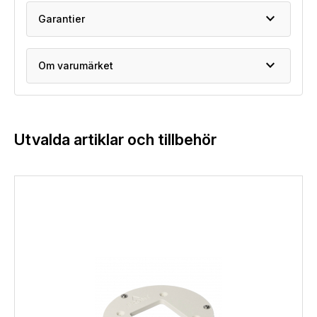
expand_more
Garantier
expand_more
Om varumärket
Utvalda artiklar och tillbehör