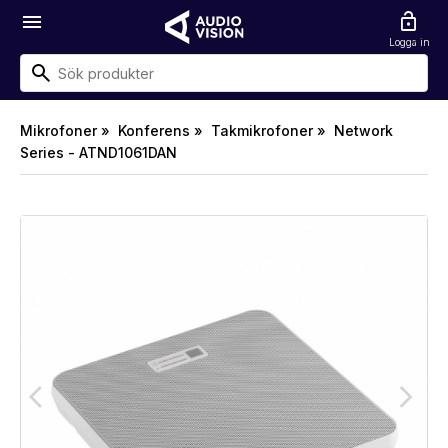
menu
lock_open
Logga in
Mikrofoner »
Konferens »
Takmikrofoner »
Network
Series - ATND1061DAN
arrow_back_ios
arrow_forward_ios