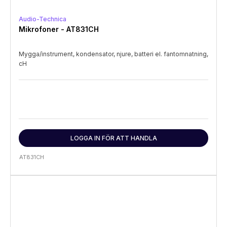
Audio-Technica
Mikrofoner - AT831CH
Mygga/instrument, kondensator, njure, batteri el. fantomnatning,
cH
LOGGA IN FÖR ATT HANDLA
AT831CH