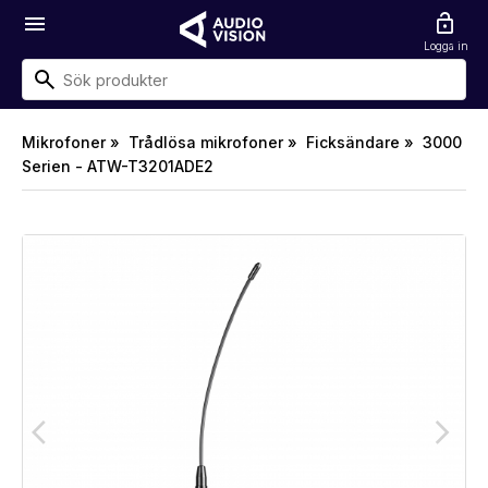
menu
lock_open
Logga in
Mikrofoner »
Trådlösa mikrofoner »
Ficksändare »
3000
Serien - ATW-T3201ADE2
arrow_back_ios
arrow_forward_ios