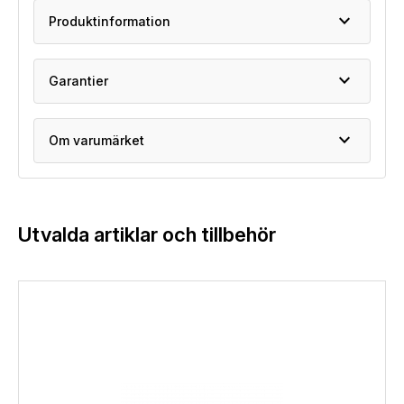
expand_more
Produktinformation
expand_more
Garantier
expand_more
Om varumärket
Utvalda artiklar och tillbehör