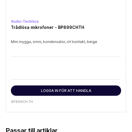
Audio-Technica
Trådlösa mikrofoner - BP899CHTH
Mini mygga, omni, kondensator, cH kontakt, beige
LOGGA IN FÖR ATT HANDLA
BP899CH-TH
Passar till artiklar