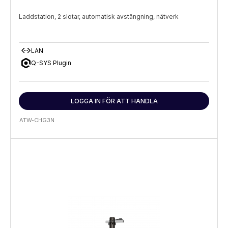
Laddstation, 2 slotar, automatisk avstängning, nätverk
settings_ethernet
LAN
Q-SYS Plugin
LOGGA IN FÖR ATT HANDLA
ATW-CHG3N