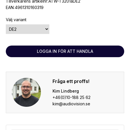
Tillverkarens artikelnr:
ATW-T3201aDE2
EAN:
4961310160319
Välj variant
LOGGA IN FÖR ATT HANDLA
Fråga ett proffs!
Kim Lindberg
+46(0)10-188 25 62
kim@audiovision.se