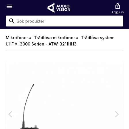
menu
lock_open
Logga in
Mikrofoner »
Trådlösa mikrofoner »
Trådlösa system
UHF »
3000 Serien - ATW-3211HH3
arrow_back_ios
arrow_forward_ios