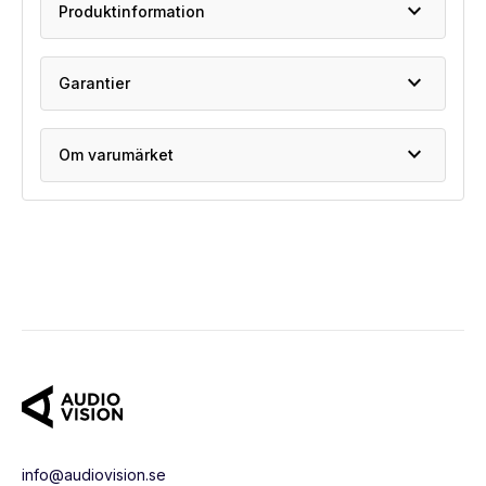
expand_more
Produktinformation
expand_more
Garantier
expand_more
Om varumärket
info@audiovision.se