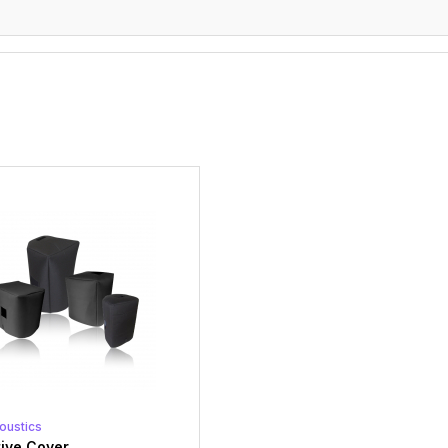
oustics
tive Cover