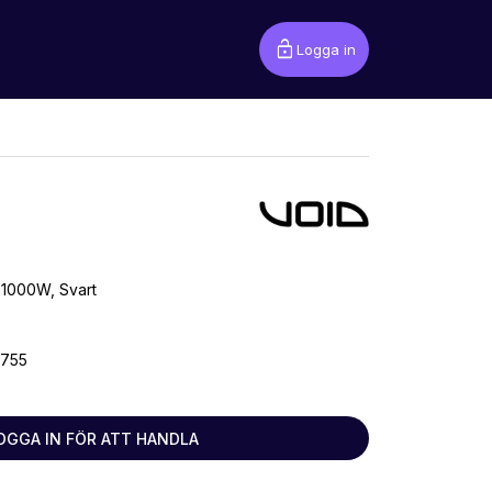
lock_open
Logga in
 1000W, Svart
2755
OGGA IN FÖR ATT HANDLA