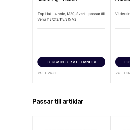
Top Hat - 4 hole, M20, Svart - passar till
Vädersky
Venu 112/212/115/215 V2
LOGGA IN FÖR ATT HANDLA
LO
VOI-IT2041
VOI-IT31
Passar till artiklar