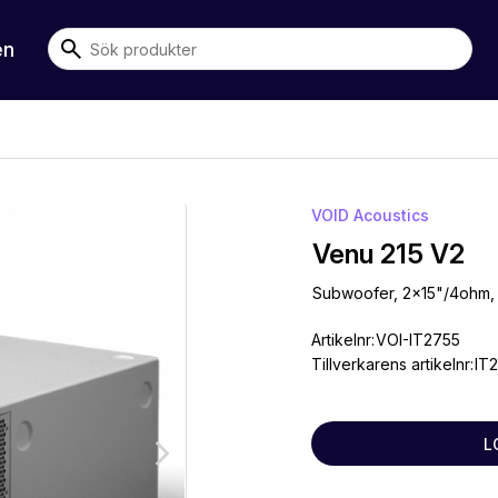
en
VOID Acoustics
Venu 215 V2
Subwoofer, 2x15"/4ohm,
Artikelnr:
VOI-IT2755
Tillverkarens artikelnr:
IT
L
arrow_forward_ios