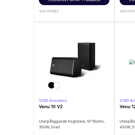
VOI-IT4382
VOI-IT4
VOID Acoustics
VOID Ac
Venu 10 V2
Venu 1
Utanpåliggande högtalare, 10"/8ohm,
Utanpåli
350W, Svart
400W, S