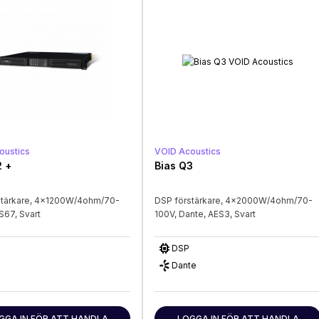
oustics
VOID Acoustics
2 +
Bias Q3
stärkare, 4x1200W/4ohm/70-
DSP förstärkare, 4x2000W/4ohm/70-
S67, Svart
100V, Dante, AES3, Svart
memory
DSP
Dante
GGA IN FÖR ATT HANDLA
LOGGA IN FÖR ATT HANDLA