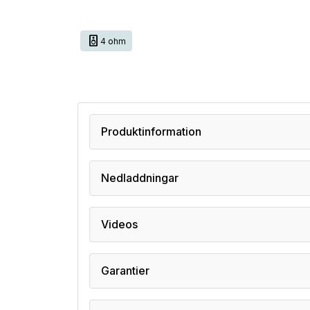
speaker
4 ohm
Produktinformation
Nedladdningar
Videos
Garantier