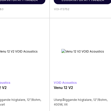
383
VOI-IT3752
oustics
VOID Acoustics
2 V2
Venu 12 V2
ggande högtalare, 12"/8ohm,
Utanpåliggande högtalare, 12"/8ohm,
vart
400W, Vit