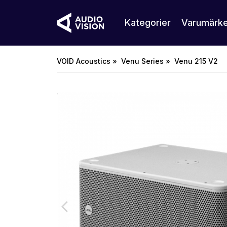
Kategorier
Varumärk
VOID Acoustics »
Venu Series »
Venu 215 V2
arrow_back_ios