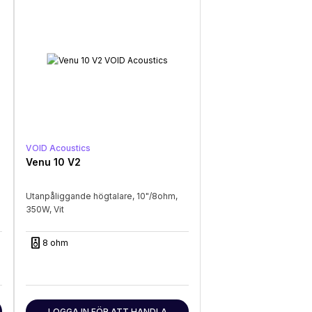
VOID Acoustics
Venu 10 V2
Utanpåliggande högtalare, 10"/8ohm,
350W, Vit
speaker
8 ohm
LOGGA IN FÖR ATT HANDLA