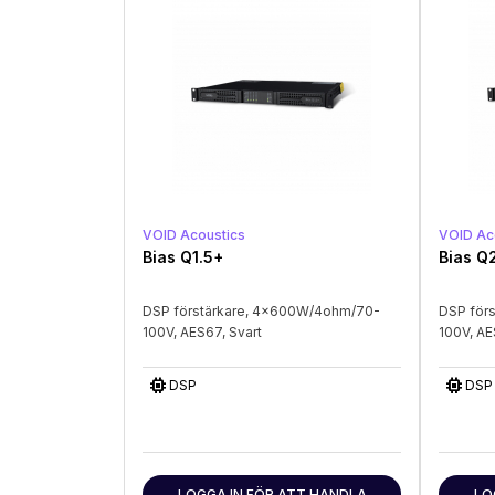
VOID Acoustics
VOID Ac
Bias Q1.5+
Bias Q
DSP förstärkare, 4x600W/4ohm/70-
DSP för
100V, AES67, Svart
100V, AE
memory
memory
DSP
DSP
LOGGA IN FÖR ATT HANDLA
LO