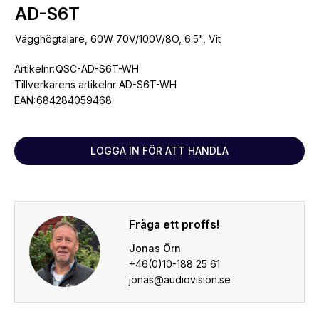
AD-S6T
Vägghögtalare, 60W 70V/100V/8O, 6.5", Vit
Artikelnr:
QSC-AD-S6T-WH
Tillverkarens artikelnr:
AD-S6T-WH
EAN:
684284059468
LOGGA IN FÖR ATT HANDLA
Fråga ett proffs!
Jonas Örn
+46(0)10-188 25 61
jonas@audiovision.se