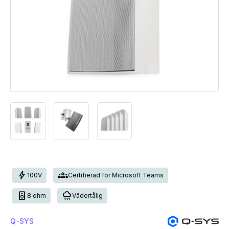
bolt
groups
100V
Certifierad för Microsoft Teams
speaker
rainy
8 ohm
Vädertålig
Q-SYS