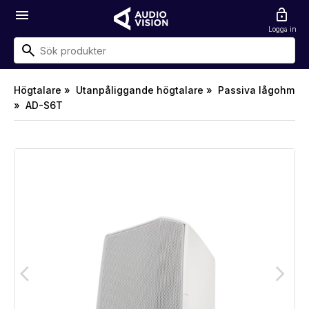
menu
lock_open
Logga in
Högtalare »
Utanpåliggande högtalare »
Passiva lågohm
»
AD-S6T
arrow_back_ios
arrow_forward_ios