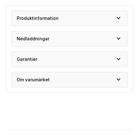
expand_more
Produktinformation
expand_more
Nedladdningar
expand_more
Garantier
expand_more
Om varumärket