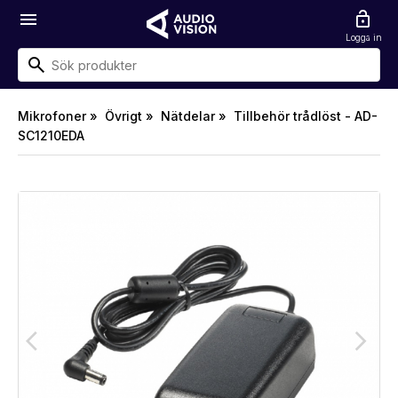
menu
lock_open
Logga in
Mikrofoner »
Övrigt »
Nätdelar »
Tillbehör trådlöst - AD-
SC1210EDA
arrow_back_ios
arrow_forward_ios