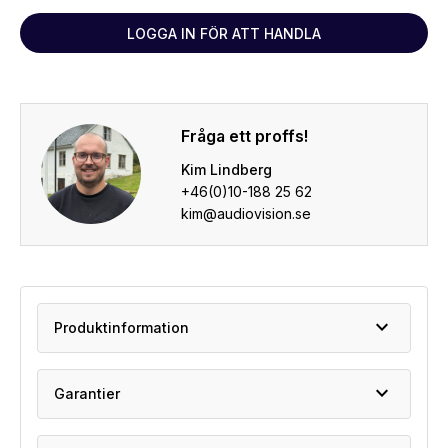
LOGGA IN FÖR ATT HANDLA
Fråga ett proffs!
Kim Lindberg
+46(0)10-188 25 62
kim@audiovision.se
expand_more
Produktinformation
expand_more
Garantier