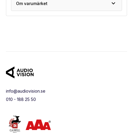
expand_more
Om varumärket
info@audiovision.se
010 - 188 25 50