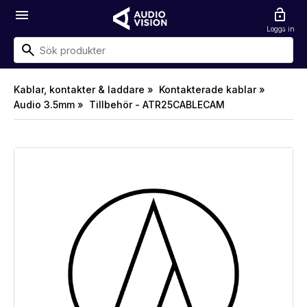
menu
lock_open
Logga in
Kablar, kontakter & laddare »
Kontakterade kablar »
Audio 3.5mm »
Tillbehör - ATR25CABLECAM