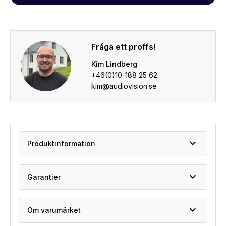
Fråga ett proffs!
Kim Lindberg
+46(0)10-188 25 62
kim@audiovision.se
expand_more
Produktinformation
expand_more
Garantier
expand_more
Om varumärket