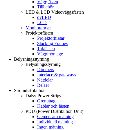
Väggfästen
Tillbehör
LED & LCD Videoväggsfästen
dvLED
LCD
Monitorarmar
Projektorfästen
Projektorhissar
Stacking Frames
Takfästen
Väggmontage
Belysningsstyrning
Belysningsstyrning
Dimmers
Interface & gateways
Nätdelar
Reläer
Strömdistribution
Daisy Power Strips
Grenuttag
Kablar och fästen
PDU (Power Distribution Unit)
Gemensam mätning
Individuell mätning
Ingen mätning