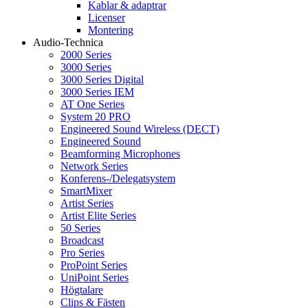
Kablar & adaptrar
Licenser
Montering
Audio-Technica
2000 Series
3000 Series
3000 Series Digital
3000 Series IEM
AT One Series
System 20 PRO
Engineered Sound Wireless (DECT)
Engineered Sound
Beamforming Microphones
Network Series
Konferens-/Delegatsystem
SmartMixer
Artist Series
Artist Elite Series
50 Series
Broadcast
Pro Series
ProPoint Series
UniPoint Series
Högtalare
Clips & Fästen