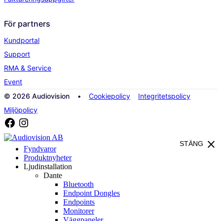
För partners
Kundportal
Support
RMA & Service
Event
© 2026 Audiovision •
Cookiepolicy
Integritetspolicy
Miljöpolicy
close
STÄNG
Fyndvaror
Produktnyheter
Ljudinstallation
Dante
Bluetooth
Endpoint Dongles
Endpoints
Monitorer
Väggpaneler