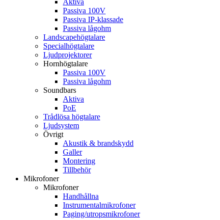
Aktiva
Passiva 100V
Passiva IP-klassade
Passiva lågohm
Landscapehögtalare
Specialhögtalare
Ljudprojektorer
Hornhögtalare
Passiva 100V
Passiva lågohm
Soundbars
Aktiva
PoE
Trådlösa högtalare
Ljudsystem
Övrigt
Akustik & brandskydd
Galler
Montering
Tillbehör
Mikrofoner
Mikrofoner
Handhållna
Instrumentalmikrofoner
Paging/utropsmikrofoner