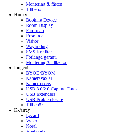
Montering & fästen
Tillbehör
Humly
Booking Device
Room Display
Floorplan
Resource
Visitor
Wayfinding
SMS Krediter
Förlängd garanti
Montering & tillbehör
Inogeni
BYOD/BYOM
Kameraväxlar
Kamermixers
USB 3.0/2.0 Capture Cards
USB Extenders
USB Problemlösare
Tillbehör
K-Array
Lyzard
Vyper
Koral
Anakonda