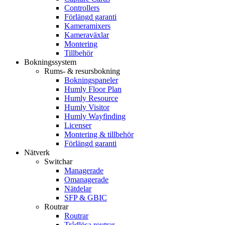
Controllers
Förlängd garanti
Kameramixers
Kameraväxlar
Montering
Tillbehör
Bokningssystem
Rums- & resursbokning
Bokningspaneler
Humly Floor Plan
Humly Resource
Humly Visitor
Humly Wayfinding
Licenser
Montering & tillbehör
Förlängd garanti
Nätverk
Switchar
Managerade
Omanagerade
Nätdelar
SFP & GBIC
Routrar
Routrar
Trådlösa routrar