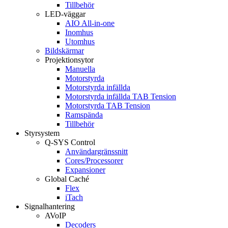
Tillbehör
LED-väggar
AIO All-in-one
Inomhus
Utomhus
Bildskärmar
Projektionsytor
Manuella
Motorstyrda
Motorstyrda infällda
Motorstyrda infällda TAB Tension
Motorstyrda TAB Tension
Ramspända
Tillbehör
Styrsystem
Q-SYS Control
Användargränssnitt
Cores/Processorer
Expansioner
Global Caché
Flex
iTach
Signalhantering
AVoIP
Decoders