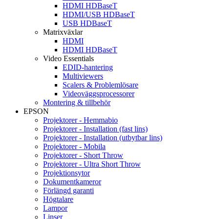
HDMI HDBaseT
HDMI/USB HDBaseT
USB HDBaseT
Matrixväxlar
HDMI
HDMI HDBaseT
Video Essentials
EDID-hantering
Multiviewers
Scalers & Problemlösare
Videoväggsprocessorer
Montering & tillbehör
EPSON
Projektorer - Hemmabio
Projektorer - Installation (fast lins)
Projektorer - Installation (utbytbar lins)
Projektorer - Mobila
Projektorer - Short Throw
Projektorer - Ultra Short Throw
Projektionsytor
Dokumentkameror
Förlängd garanti
Högtalare
Lampor
Linser