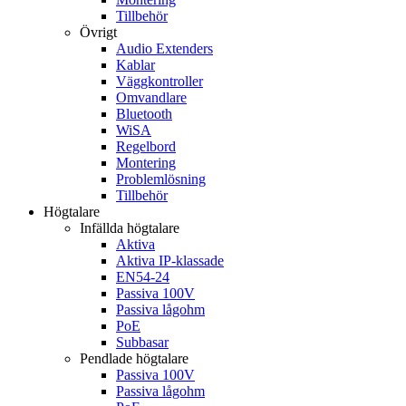
Tillbehör
Övrigt
Audio Extenders
Kablar
Väggkontroller
Omvandlare
Bluetooth
WiSA
Regelbord
Montering
Problemlösning
Tillbehör
Högtalare
Infällda högtalare
Aktiva
Aktiva IP-klassade
EN54-24
Passiva 100V
Passiva lågohm
PoE
Subbasar
Pendlade högtalare
Passiva 100V
Passiva lågohm