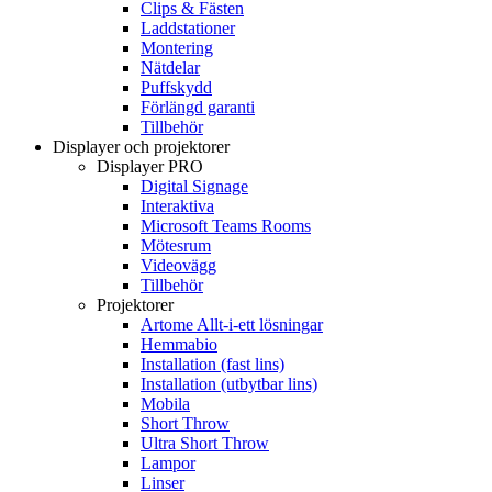
Clips & Fästen
Laddstationer
Montering
Nätdelar
Puffskydd
Förlängd garanti
Tillbehör
Displayer och projektorer
Displayer PRO
Digital Signage
Interaktiva
Microsoft Teams Rooms
Mötesrum
Videovägg
Tillbehör
Projektorer
Artome Allt-i-ett lösningar
Hemmabio
Installation (fast lins)
Installation (utbytbar lins)
Mobila
Short Throw
Ultra Short Throw
Lampor
Linser