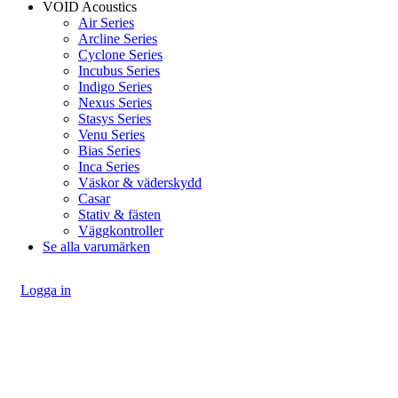
VOID Acoustics
Air Series
Arcline Series
Cyclone Series
Incubus Series
Indigo Series
Nexus Series
Stasys Series
Venu Series
Bias Series
Inca Series
Väskor & väderskydd
Casar
Stativ & fästen
Väggkontroller
Se alla varumärken
Logga in