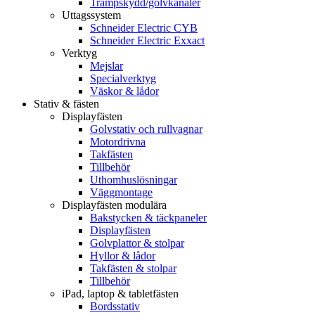
Trampskydd/golvkanaler
Uttagssystem
Schneider Electric CYB
Schneider Electric Exxact
Verktyg
Mejslar
Specialverktyg
Väskor & lådor
Stativ & fästen
Displayfästen
Golvstativ och rullvagnar
Motordrivna
Takfästen
Tillbehör
Uthomhuslösningar
Väggmontage
Displayfästen modulära
Bakstycken & täckpaneler
Displayfästen
Golvplattor & stolpar
Hyllor & lådor
Takfästen & stolpar
Tillbehör
iPad, laptop & tabletfästen
Bordsstativ