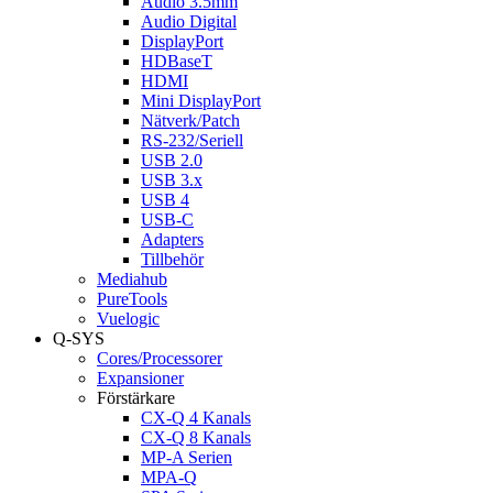
Audio 3.5mm
Audio Digital
DisplayPort
HDBaseT
HDMI
Mini DisplayPort
Nätverk/Patch
RS-232/Seriell
USB 2.0
USB 3.x
USB 4
USB-C
Adapters
Tillbehör
Mediahub
PureTools
Vuelogic
Q-SYS
Cores/Processorer
Expansioner
Förstärkare
CX-Q 4 Kanals
CX-Q 8 Kanals
MP-A Serien
MPA-Q