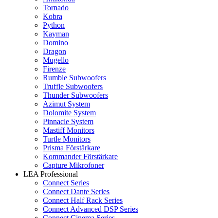
Tornado
Kobra
Python
Kayman
Domino
Dragon
Mugello
Firenze
Rumble Subwoofers
Truffle Subwoofers
Thunder Subwoofers
Azimut System
Dolomite System
Pinnacle System
Mastiff Monitors
Turtle Monitors
Prisma Förstärkare
Kommander Förstärkare
Capture Mikrofoner
LEA Professional
Connect Series
Connect Dante Series
Connect Half Rack Series
Connect Advanced DSP Series
Connect Cinema Series