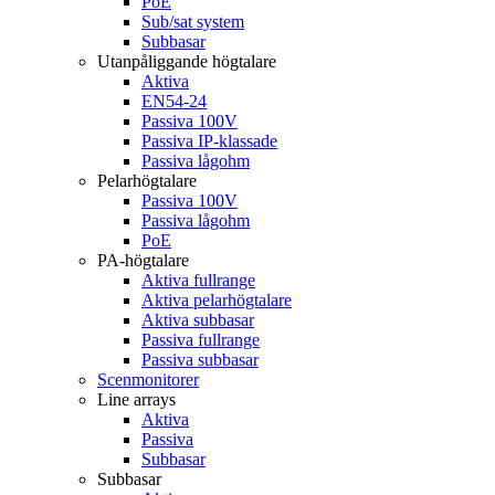
PoE
Sub/sat system
Subbasar
Utanpåliggande högtalare
Aktiva
EN54-24
Passiva 100V
Passiva IP-klassade
Passiva lågohm
Pelarhögtalare
Passiva 100V
Passiva lågohm
PoE
PA-högtalare
Aktiva fullrange
Aktiva pelarhögtalare
Aktiva subbasar
Passiva fullrange
Passiva subbasar
Scenmonitorer
Line arrays
Aktiva
Passiva
Subbasar
Subbasar