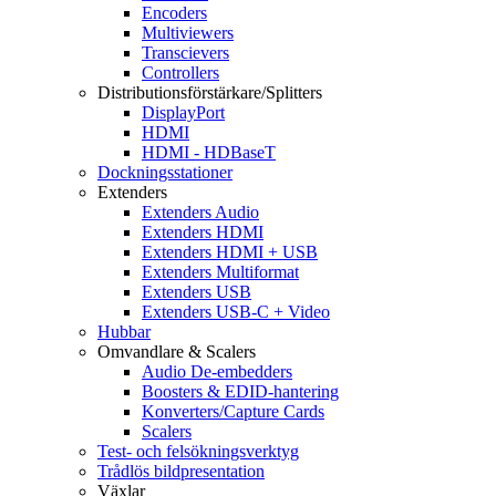
Encoders
Multiviewers
Transcievers
Controllers
Distributionsförstärkare/Splitters
DisplayPort
HDMI
HDMI - HDBaseT
Dockningsstationer
Extenders
Extenders Audio
Extenders HDMI
Extenders HDMI + USB
Extenders Multiformat
Extenders USB
Extenders USB-C + Video
Hubbar
Omvandlare & Scalers
Audio De-embedders
Boosters & EDID-hantering
Konverters/Capture Cards
Scalers
Test- och felsökningsverktyg
Trådlös bildpresentation
Växlar