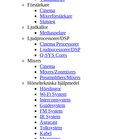
Förstärkare
Cinema
Mixerförstärkare
Slutsteg
Ljudkällor
Mediaspelare
Ljudprocessorer/DSP
Cinema Processorer
Ljudpocessorer/DSP
Q-SYS Cores
Mixers
Cinema
Mixers/Zonmixers
Preamplifiers/Mixers
Hörseltekniska hjälpmedel
Hörslingor
Wi-Fi System
Intercomsystem
Guidesystem
FM System
IR System
Auracast
Tolksystem
Kabel
Montering