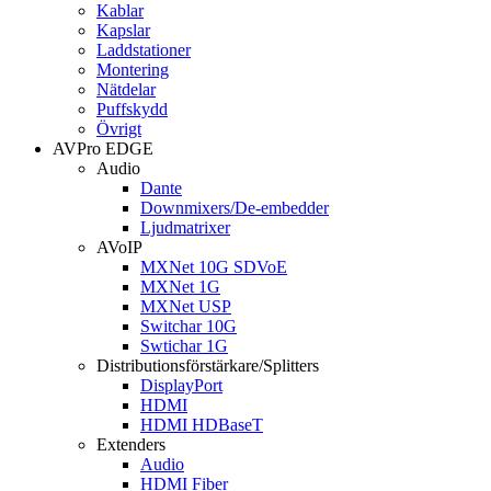
Kablar
Kapslar
Laddstationer
Montering
Nätdelar
Puffskydd
Övrigt
AVPro EDGE
Audio
Dante
Downmixers/De-embedder
Ljudmatrixer
AVoIP
MXNet 10G SDVoE
MXNet 1G
MXNet USP
Switchar 10G
Swtichar 1G
Distributionsförstärkare/Splitters
DisplayPort
HDMI
HDMI HDBaseT
Extenders
Audio
HDMI Fiber