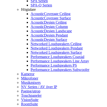
SPA Serien
SPA-Q Serien
Högtalare
AcousticCoverage Ceiling
AcousticCoverage Surface
AcousticDesign Ceiling
AcousticDesign Column
AcousticDesign Landscape
AcousticDesign Pendant
AcousticDesign Surface
Networked Loudspeakers Ceiling
Networked Loudspeakers Pendant
Networked Loudspeakers Surface
Performance Loudspeakers Coaxial
Performance Loudspeakers Line Array
Performance Loudspeakers PS
Performance Loudspeakers Subwoofer
Kameror
Mikrofoner
Musikmixers
NV Serien / AV över IP
Paging/utrop
Touchpaneler
VisionSuite
RoomSuite