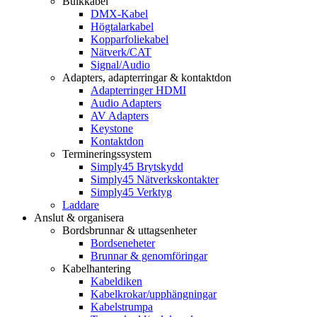
Bulkkabel
DMX-Kabel
Högtalarkabel
Kopparfoliekabel
Nätverk/CAT
Signal/Audio
Adapters, adapterringar & kontaktdon
Adapterringer HDMI
Audio Adapters
AV Adapters
Keystone
Kontaktdon
Termineringssystem
Simply45 Brytskydd
Simply45 Nätverkskontakter
Simply45 Verktyg
Laddare
Anslut & organisera
Bordsbrunnar & uttagsenheter
Bordseneheter
Brunnar & genomföringar
Kabelhantering
Kabeldiken
Kabelkrokar/upphängningar
Kabelstrumpa