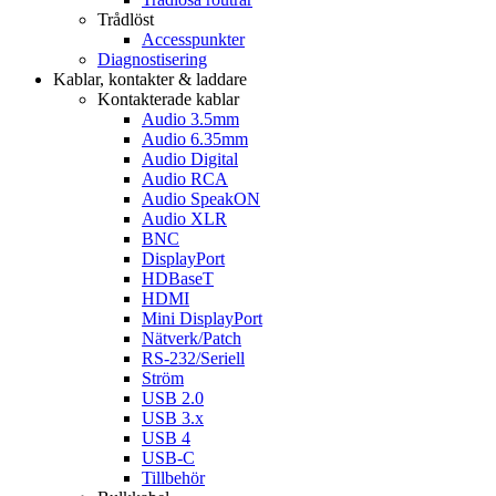
Trådlöst
Accesspunkter
Diagnostisering
Kablar, kontakter & laddare
Kontakterade kablar
Audio 3.5mm
Audio 6.35mm
Audio Digital
Audio RCA
Audio SpeakON
Audio XLR
BNC
DisplayPort
HDBaseT
HDMI
Mini DisplayPort
Nätverk/Patch
RS-232/Seriell
Ström
USB 2.0
USB 3.x
USB 4
USB-C
Tillbehör