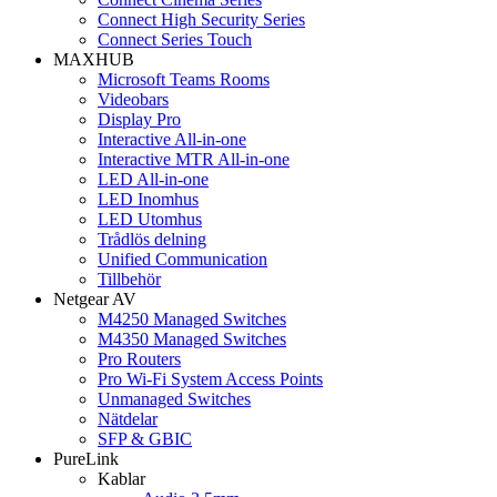
Connect High Security Series
Connect Series Touch
MAXHUB
Microsoft Teams Rooms
Videobars
Display Pro
Interactive All-in-one
Interactive MTR All-in-one
LED All-in-one
LED Inomhus
LED Utomhus
Trådlös delning
Unified Communication
Tillbehör
Netgear AV
M4250 Managed Switches
M4350 Managed Switches
Pro Routers
Pro Wi-Fi System Access Points
Unmanaged Switches
Nätdelar
SFP & GBIC
PureLink
Kablar