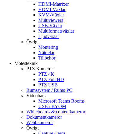
HDMI-Matrixer
HDMI-Växlar
KVM-Växlar
Multiviewers
USB-Växlar
Multiformatsväxlar
Ljudväxlar
Övrigt
Montering
Nätdelar
Tillbehör
Mötesteknik
PTZ Kameror
PTZ 4K
PTZ Full HD
PTZ USB
Rumssystem / Rums-PC
Videobars
Microsoft Teams Rooms
USB / BYOM
Whiteboard- & contentkameror
Dokumentkameror
Webbkameror
Övrigt
Capture Cards