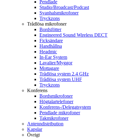
Pendlade
Studio/Broadcast/Podcast
Svanhalsmikrofoner
Tryckzons
Trådlösa mikrofoner
Bordsfötter
Engineered Sound Wireless DECT
Ficksändare
Handhållna
Headmic
In-Ear System
Lavalier/Myggor
Mottagare
Trådlösa system 2.4 GHz
Trådlösa system UHF
Tryckzons
Konferens
Bordsmikrofoner
Högtalartelefoner
Konferens-/Delegatsystem
Pendlade mikrofoner
Takmikrofoner
Antenndistribution
Kapslar
Övrigt