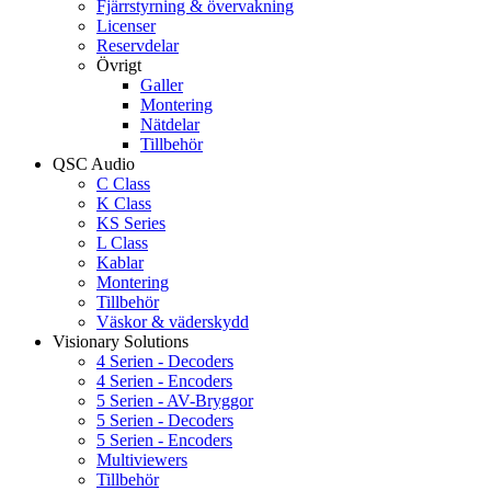
Fjärrstyrning & övervakning
Licenser
Reservdelar
Övrigt
Galler
Montering
Nätdelar
Tillbehör
QSC Audio
C Class
K Class
KS Series
L Class
Kablar
Montering
Tillbehör
Väskor & väderskydd
Visionary Solutions
4 Serien - Decoders
4 Serien - Encoders
5 Serien - AV-Bryggor
5 Serien - Decoders
5 Serien - Encoders
Multiviewers
Tillbehör