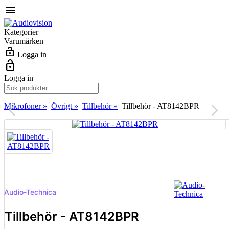
menu
Kategorier
Varumärken
lock_open
Logga in
lock_open
Logga in
Mikrofoner »
Övrigt »
Tillbehör »
Tillbehör - AT8142BPR
arrow_back_ios
arrow_forward_ios
Audio-Technica
Tillbehör - AT8142BPR