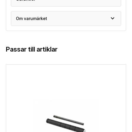
expand_more
Om varumärket
Passar till artiklar