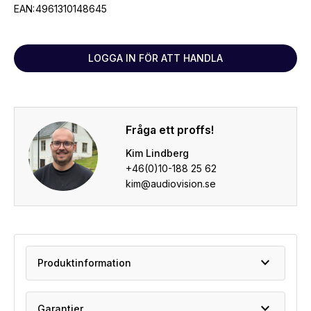
EAN:
4961310148645
LOGGA IN FÖR ATT HANDLA
Fråga ett proffs!
Kim Lindberg
+46(0)10-188 25 62
kim@audiovision.se
expand_more
Produktinformation
expand_more
Garantier