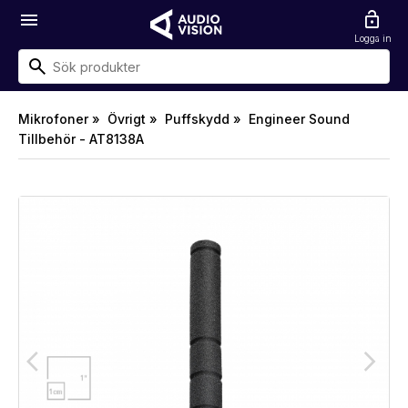
menu
lock_open
Logga in
Mikrofoner »
Övrigt »
Puffskydd »
Engineer Sound
Tillbehör - AT8138A
arrow_back_ios
arrow_forward_ios