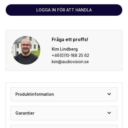
LOGGA IN FÖR ATT HANDLA
Fråga ett proffs!
Kim Lindberg
+46(0)10-188 25 62
kim@audiovision.se
expand_more
Produktinformation
expand_more
Garantier