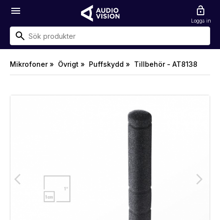
menu
lock_open
Logga in
Mikrofoner »
Övrigt »
Puffskydd »
Tillbehör - AT8138
arrow_back_ios
arrow_forward_ios