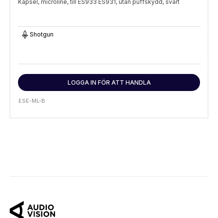
Kapsel, microline, till ES933 ES931, utan puffskydd, svart
Shotgun
LOGGA IN FÖR ATT HANDLA
ESE-ML-B