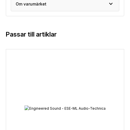
expand_more
Om varumärket
Passar till artiklar