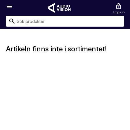
menu
lock_open
Logga in
Artikeln finns inte i sortimentet!