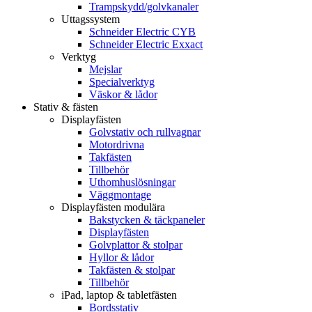
Trampskydd/golvkanaler
Uttagssystem
Schneider Electric CYB
Schneider Electric Exxact
Verktyg
Mejslar
Specialverktyg
Väskor & lådor
Stativ & fästen
Displayfästen
Golvstativ och rullvagnar
Motordrivna
Takfästen
Tillbehör
Uthomhuslösningar
Väggmontage
Displayfästen modulära
Bakstycken & täckpaneler
Displayfästen
Golvplattor & stolpar
Hyllor & lådor
Takfästen & stolpar
Tillbehör
iPad, laptop & tabletfästen
Bordsstativ