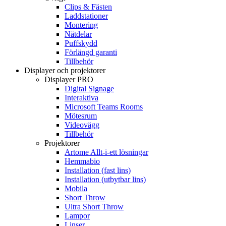
Clips & Fästen
Laddstationer
Montering
Nätdelar
Puffskydd
Förlängd garanti
Tillbehör
Displayer och projektorer
Displayer PRO
Digital Signage
Interaktiva
Microsoft Teams Rooms
Mötesrum
Videovägg
Tillbehör
Projektorer
Artome Allt-i-ett lösningar
Hemmabio
Installation (fast lins)
Installation (utbytbar lins)
Mobila
Short Throw
Ultra Short Throw
Lampor
Linser