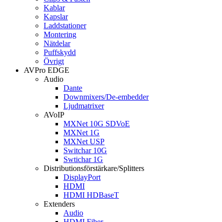
Kablar
Kapslar
Laddstationer
Montering
Nätdelar
Puffskydd
Övrigt
AVPro EDGE
Audio
Dante
Downmixers/De-embedder
Ljudmatrixer
AVoIP
MXNet 10G SDVoE
MXNet 1G
MXNet USP
Switchar 10G
Swtichar 1G
Distributionsförstärkare/Splitters
DisplayPort
HDMI
HDMI HDBaseT
Extenders
Audio
HDMI Fiber