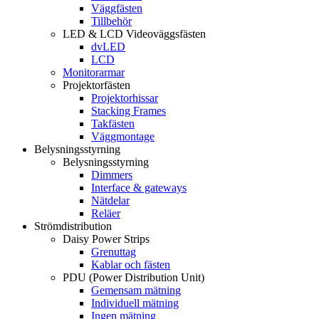
Väggfästen
Tillbehör
LED & LCD Videoväggsfästen
dvLED
LCD
Monitorarmar
Projektorfästen
Projektorhissar
Stacking Frames
Takfästen
Väggmontage
Belysningsstyrning
Belysningsstyrning
Dimmers
Interface & gateways
Nätdelar
Reläer
Strömdistribution
Daisy Power Strips
Grenuttag
Kablar och fästen
PDU (Power Distribution Unit)
Gemensam mätning
Individuell mätning
Ingen mätning