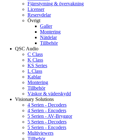
Fjärrstyrning & övervakning
Licenser
Reservdelar
Övrigt
Galler
Montering
Nätdelar
Tillbehör
QSC Audio
C Class
K Class
KS Series
L Class
Kablar
Montering
Tillbehör
Väskor & väderskydd
Visionary Solutions
4 Serien - Decoders
4 Serien - Encoders
5 Serien - AV-Bryggor
5 Serien - Decoders
5 Serien - Encoders
Multiviewers
Tillbehör