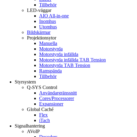
Tillbehör
LED-väggar
AIO All-in-one
Inomhus
Utomhus
Bildskärmar
Projektionsytor
Manuella
Motorstyrda
Motorstyrda infällda
Motorstyrda infällda TAB Tension
Motorstyrda TAB Tension
Ramspända
Tillbehör
Styrsystem
Q-SYS Control
Användargränssnitt
Cores/Processorer
Expansioner
Global Caché
Flex
iTach
Signalhantering
AVoIP
Decoders