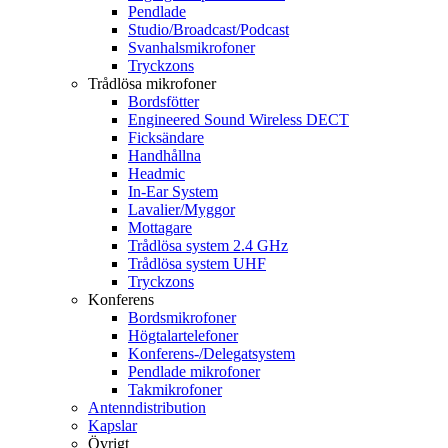
Pendlade
Studio/Broadcast/Podcast
Svanhalsmikrofoner
Tryckzons
Trådlösa mikrofoner
Bordsfötter
Engineered Sound Wireless DECT
Ficksändare
Handhållna
Headmic
In-Ear System
Lavalier/Myggor
Mottagare
Trådlösa system 2.4 GHz
Trådlösa system UHF
Tryckzons
Konferens
Bordsmikrofoner
Högtalartelefoner
Konferens-/Delegatsystem
Pendlade mikrofoner
Takmikrofoner
Antenndistribution
Kapslar
Övrigt