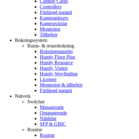
Capture Cards
Controllers
Förlängd garanti
Kameramixers
Kameraväxlar
Montering
Tillbehör
Bokningssystem
Rums- & resursbokning
Bokningspaneler
Humly Floor Plan
Humly Resource
Humly Visitor
Humly Wayfinding
Licenser
Montering & tillbehör
Förlängd garanti
Nätverk
Switchar
Managerade
Omanagerade
Nätdelar
SFP & GBIC
Routrar
Routrar