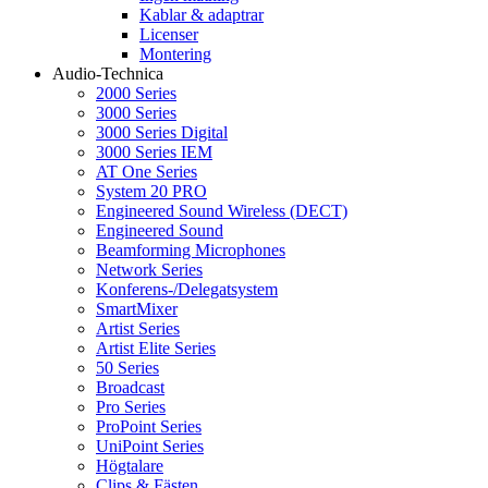
Kablar & adaptrar
Licenser
Montering
Audio-Technica
2000 Series
3000 Series
3000 Series Digital
3000 Series IEM
AT One Series
System 20 PRO
Engineered Sound Wireless (DECT)
Engineered Sound
Beamforming Microphones
Network Series
Konferens-/Delegatsystem
SmartMixer
Artist Series
Artist Elite Series
50 Series
Broadcast
Pro Series
ProPoint Series
UniPoint Series
Högtalare
Clips & Fästen