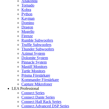
Anakonda
Tornado
Kobra
Python
Kayman
Domino
Dragon
Mugello
Firenze
Rumble Subwoofers
Truffle Subwoofers
Thunder Subwoofers
Azimut System
Dolomite System
Pinnacle System
Mastiff Monitors
Turtle Monitors
Prisma Förstärkare
Kommander Förstärkare
Capture Mikrofoner
LEA Professional
Connect Series
Connect Dante Series
Connect Half Rack Series
Connect Advanced DSP Series