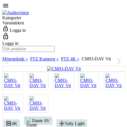
menu
Kategorier
Varumärken
lock_open
Logga in
lock_open
Logga in
Mötesteknik »
PTZ Kameror »
PTZ 4K »
CM93-DAV Vit
arrow_back_ios
arrow_forward_ios
Dante AV
4K
flare
4K
Tally Light