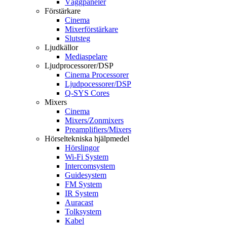
Väggpaneler
Förstärkare
Cinema
Mixerförstärkare
Slutsteg
Ljudkällor
Mediaspelare
Ljudprocessorer/DSP
Cinema Processorer
Ljudpocessorer/DSP
Q-SYS Cores
Mixers
Cinema
Mixers/Zonmixers
Preamplifiers/Mixers
Hörseltekniska hjälpmedel
Hörslingor
Wi-Fi System
Intercomsystem
Guidesystem
FM System
IR System
Auracast
Tolksystem
Kabel