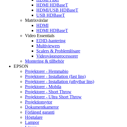
HDMI HDBaseT
HDMI/USB HDBaseT
USB HDBaseT
Matrixväxlar
HDMI
HDMI HDBaseT
Video Essentials
EDID-hantering
Multiviewers
Scalers & Problemlösare
Videoväggsprocessorer
Montering & tillbehör
EPSON
Projektorer - Hemmabio
Projektorer - Installation (fast lins)
Projektorer - Installation (utbytbar lins)
Projektorer - Mobila
Projektorer - Short Throw
Projektorer - Ultra Short Throw
Projektionsytor
Dokumentkameror
Förlängd garanti
Högtalare
Lampor