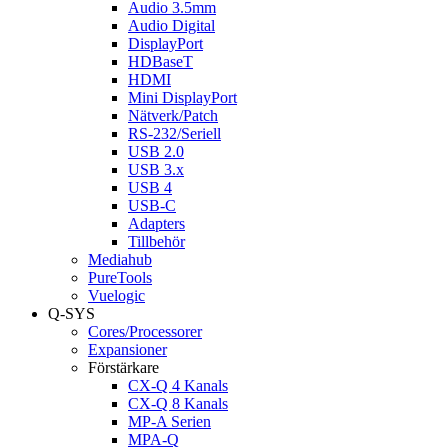
Audio 3.5mm
Audio Digital
DisplayPort
HDBaseT
HDMI
Mini DisplayPort
Nätverk/Patch
RS-232/Seriell
USB 2.0
USB 3.x
USB 4
USB-C
Adapters
Tillbehör
Mediahub
PureTools
Vuelogic
Q-SYS
Cores/Processorer
Expansioner
Förstärkare
CX-Q 4 Kanals
CX-Q 8 Kanals
MP-A Serien
MPA-Q