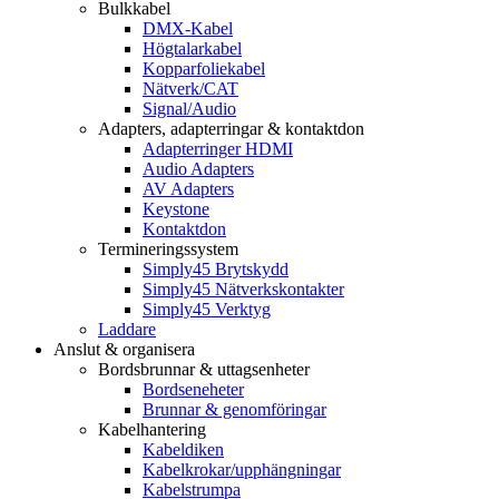
Bulkkabel
DMX-Kabel
Högtalarkabel
Kopparfoliekabel
Nätverk/CAT
Signal/Audio
Adapters, adapterringar & kontaktdon
Adapterringer HDMI
Audio Adapters
AV Adapters
Keystone
Kontaktdon
Termineringssystem
Simply45 Brytskydd
Simply45 Nätverkskontakter
Simply45 Verktyg
Laddare
Anslut & organisera
Bordsbrunnar & uttagsenheter
Bordseneheter
Brunnar & genomföringar
Kabelhantering
Kabeldiken
Kabelkrokar/upphängningar
Kabelstrumpa