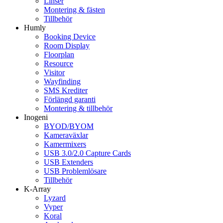
Linser
Montering & fästen
Tillbehör
Humly
Booking Device
Room Display
Floorplan
Resource
Visitor
Wayfinding
SMS Krediter
Förlängd garanti
Montering & tillbehör
Inogeni
BYOD/BYOM
Kameraväxlar
Kamermixers
USB 3.0/2.0 Capture Cards
USB Extenders
USB Problemlösare
Tillbehör
K-Array
Lyzard
Vyper
Koral