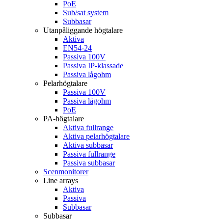
PoE
Sub/sat system
Subbasar
Utanpåliggande högtalare
Aktiva
EN54-24
Passiva 100V
Passiva IP-klassade
Passiva lågohm
Pelarhögtalare
Passiva 100V
Passiva lågohm
PoE
PA-högtalare
Aktiva fullrange
Aktiva pelarhögtalare
Aktiva subbasar
Passiva fullrange
Passiva subbasar
Scenmonitorer
Line arrays
Aktiva
Passiva
Subbasar
Subbasar