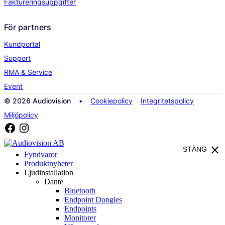
Faktureringsuppgifter
För partners
Kundportal
Support
RMA & Service
Event
© 2026 Audiovision •
Cookiepolicy
Integritetspolicy
Miljöpolicy
close
STÄNG
Fyndvaror
Produktnyheter
Ljudinstallation
Dante
Bluetooth
Endpoint Dongles
Endpoints
Monitorer