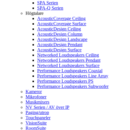
SPA Serien
SPA-Q Serien
Högtalare
AcousticCoverage Ceiling
AcousticCoverage Surface
AcousticDesign Ceiling
AcousticDesign Column
AcousticDesign Landscape
AcousticDesign Pendant
AcousticDesign Surface
Networked Loudspeakers Ceiling
Networked Loudspeakers Pendant
Networked Loudspeakers Surface
Performance Loudspeakers Coaxial
Performance Loudspeakers Line Array
Performance Loudspeakers PS
Performance Loudspeakers Subwoofer
Kameror
Mikrofoner
Musikmixers
NV Serien / AV över IP
Paging/utrop
Touchpaneler
VisionSuite
RoomSuite