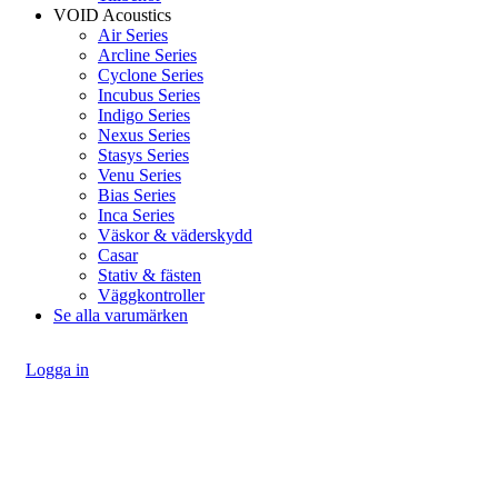
VOID Acoustics
Air Series
Arcline Series
Cyclone Series
Incubus Series
Indigo Series
Nexus Series
Stasys Series
Venu Series
Bias Series
Inca Series
Väskor & väderskydd
Casar
Stativ & fästen
Väggkontroller
Se alla varumärken
Logga in