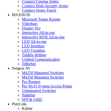
Connect Cinema Series
Connect High Security Series
Connect Series Touch
MAXHUB
Microsoft Teams Rooms
Videobars
Display Pro
Interactive All-in-one
Interactive MTR All-in-one
LED All-in-one
LED Inomhus
LED Utomhus
Trådlös delning
Unified Communication
Tillbehör
Netgear AV
M4250 Managed Switches
M4350 Managed Switches
Pro Routers
Pro Wi-Fi System Access Points
Unmanaged Switches
Nätdelar
SFP & GBIC
PureLink
Kablar