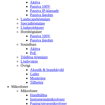
Aktiva
Passiva 100V
Passiva IP-klassade
Passiva lågohm
Landscapehögtalare
Specialhögtalare
Ljudprojektorer
Hornhögtalare
Passiva 100V
Passiva lågohm
Soundbars
Aktiva
PoE
Trådlösa högtalare
Ljudsystem
Övrigt
Akustik & brandskydd
Galler
Montering
Tillbehör
Mikrofoner
Mikrofoner
Handhållna
Instrumentalmikrofoner
Paging/utropsmikrofoner