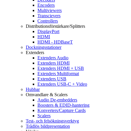
Encoders
Multiviewers
Transcievers
Controllers
Distributionsförstärkare/Splitters
DisplayPort
HDMI
HDMI - HDBaseT
Dockningsstationer
Extenders
Extenders Audio
Extenders HDMI
Extenders HDMI + USB
Extenders Multiformat
Extenders USB
Extenders USB-C + Video
Hubbar
Omvandlare & Scalers
Audio De-embedders
Boosters & EDID-hantering
Konverters/Capture Cards
Scalers
Test- och felsökningsverktyg
Trådlös bildpresentation