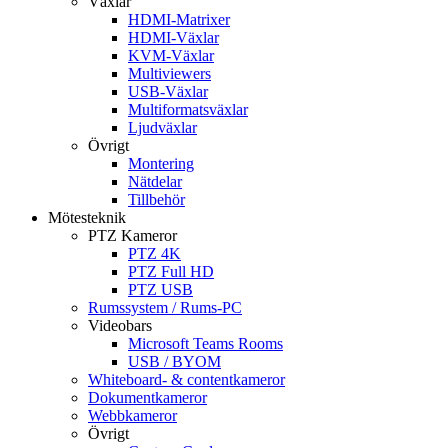
Växlar
HDMI-Matrixer
HDMI-Växlar
KVM-Växlar
Multiviewers
USB-Växlar
Multiformatsväxlar
Ljudväxlar
Övrigt
Montering
Nätdelar
Tillbehör
Mötesteknik
PTZ Kameror
PTZ 4K
PTZ Full HD
PTZ USB
Rumssystem / Rums-PC
Videobars
Microsoft Teams Rooms
USB / BYOM
Whiteboard- & contentkameror
Dokumentkameror
Webbkameror
Övrigt