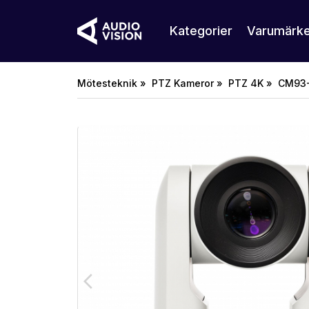
Kategorier
Varumärk
Mötesteknik »
PTZ Kameror »
PTZ 4K »
CM93-N
arrow_back_ios