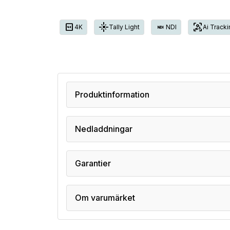
4K
flare
frame_person_mic
4K
Tally Light
NDI
Ai Track
Produktinformation
Nedladdningar
Garantier
Om varumärket