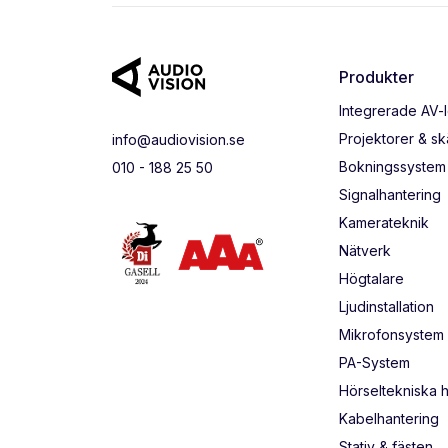
Produkter
Integrerade AV-
Projektorer & s
info@audiovision.se
Bokningssystem
010 - 188 25 50
Signalhantering
Kamerateknik
Nätverk
Högtalare
Ljudinstallation
Mikrofonsystem
PA-System
Hörseltekniska 
Kabelhantering
Stativ & fästen