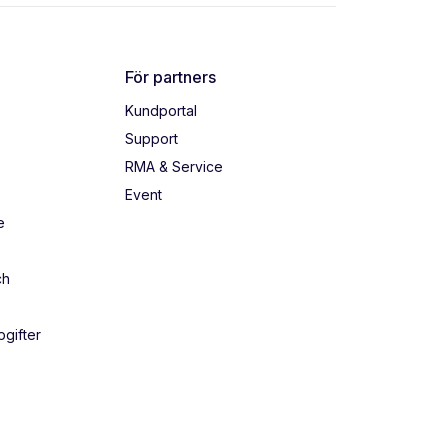
För partners
Kundportal
Support
RMA & Service
Event
e
ch
gifter