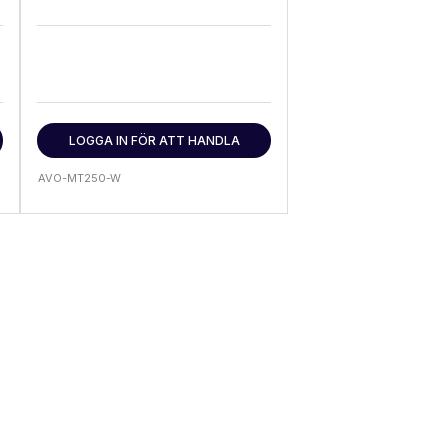
LOGGA IN FÖR ATT HANDLA
AVO-MT250-W