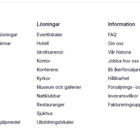
Lösningar
Information
lösningar
Eventlokaler
FAQ
kärmar
Hotell
Om oss
Idrottsarenor
Vår historia
Kontor
Jobba hos oss
Konferens
Bli återförsäljar
Kyrkor
Hållbarhet
Museum och gallerier
Försäljnings- o
Nattklubbar
leveransvillkor
Restauranger
Faktureringsupp
Sjukhus
hjälpmedel
Utbildningslokaler