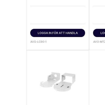
LOGGA IN FÖR ATT HANDLA
LO
AVO-LC90-1
AVO-MT