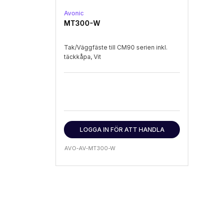
Avonic
MT300-W
Tak/Väggfäste till CM90 serien inkl.
täckkåpa, Vit
LOGGA IN FÖR ATT HANDLA
AVO-AV-MT300-W