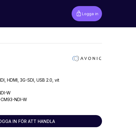
lock_open
Logga in
I, HDMI, 3G-SDI, USB 2.0, vit
NDI-W
-CM93-NDI-W
OGGA IN FÖR ATT HANDLA