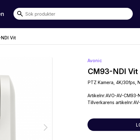
en
DI Vit
Avonic
CM93-NDI Vit
PTZ Kamera, 4K/30fps, ND
Artikelnr:
AVO-AV-CM93-
Tillverkarens artikelnr:
AV
L
arrow_forward_ios