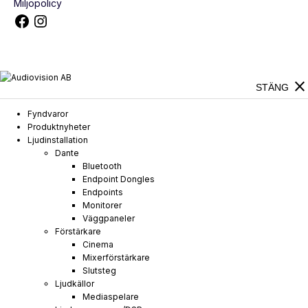
Miljöpolicy
close
STÄNG
Fyndvaror
Produktnyheter
Ljudinstallation
Dante
Bluetooth
Endpoint Dongles
Endpoints
Monitorer
Väggpaneler
Förstärkare
Cinema
Mixerförstärkare
Slutsteg
Ljudkällor
Mediaspelare