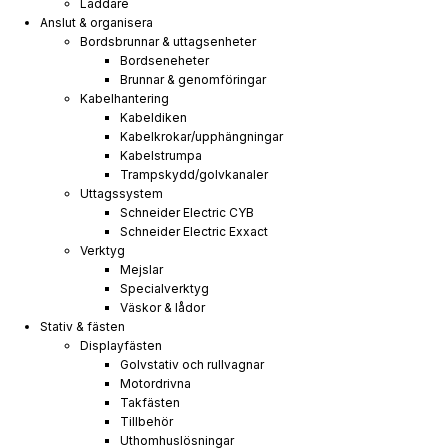
Laddare
Anslut & organisera
Bordsbrunnar & uttagsenheter
Bordseneheter
Brunnar & genomföringar
Kabelhantering
Kabeldiken
Kabelkrokar/upphängningar
Kabelstrumpa
Trampskydd/golvkanaler
Uttagssystem
Schneider Electric CYB
Schneider Electric Exxact
Verktyg
Mejslar
Specialverktyg
Väskor & lådor
Stativ & fästen
Displayfästen
Golvstativ och rullvagnar
Motordrivna
Takfästen
Tillbehör
Uthomhuslösningar