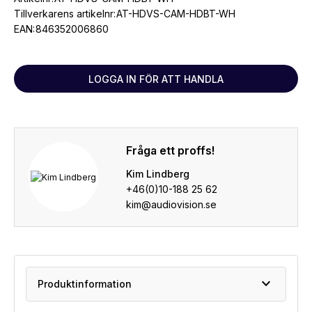
Tillverkarens artikelnr:
AT-HDVS-CAM-HDBT-WH
EAN:
846352006860
LOGGA IN FÖR ATT HANDLA
Fråga ett proffs!
Kim Lindberg
+46(0)10-188 25 62
kim@audiovision.se
expand_more
Produktinformation