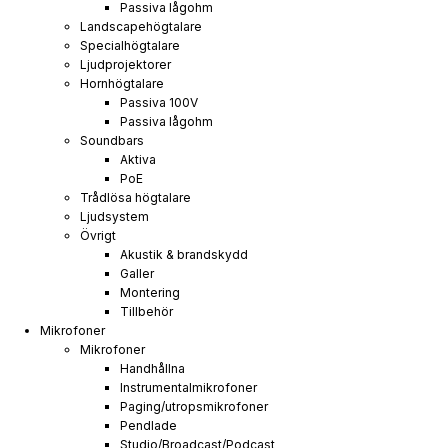
Passiva lågohm
Landscapehögtalare
Specialhögtalare
Ljudprojektorer
Hornhögtalare
Passiva 100V
Passiva lågohm
Soundbars
Aktiva
PoE
Trådlösa högtalare
Ljudsystem
Övrigt
Akustik & brandskydd
Galler
Montering
Tillbehör
Mikrofoner
Mikrofoner
Handhållna
Instrumentalmikrofoner
Paging/utropsmikrofoner
Pendlade
Studio/Broadcast/Podcast