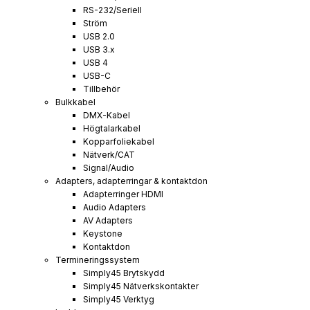
RS-232/Seriell
Ström
USB 2.0
USB 3.x
USB 4
USB-C
Tillbehör
Bulkkabel
DMX-Kabel
Högtalarkabel
Kopparfoliekabel
Nätverk/CAT
Signal/Audio
Adapters, adapterringar & kontaktdon
Adapterringer HDMI
Audio Adapters
AV Adapters
Keystone
Kontaktdon
Termineringssystem
Simply45 Brytskydd
Simply45 Nätverkskontakter
Simply45 Verktyg