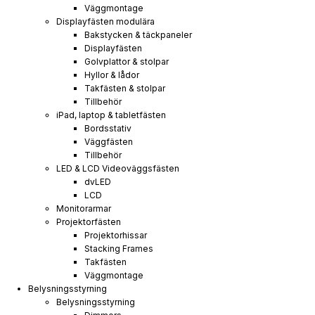
Väggmontage
Displayfästen modulära
Bakstycken & täckpaneler
Displayfästen
Golvplattor & stolpar
Hyllor & lådor
Takfästen & stolpar
Tillbehör
iPad, laptop & tabletfästen
Bordsstativ
Väggfästen
Tillbehör
LED & LCD Videoväggsfästen
dvLED
LCD
Monitorarmar
Projektorfästen
Projektorhissar
Stacking Frames
Takfästen
Väggmontage
Belysningsstyrning
Belysningsstyrning