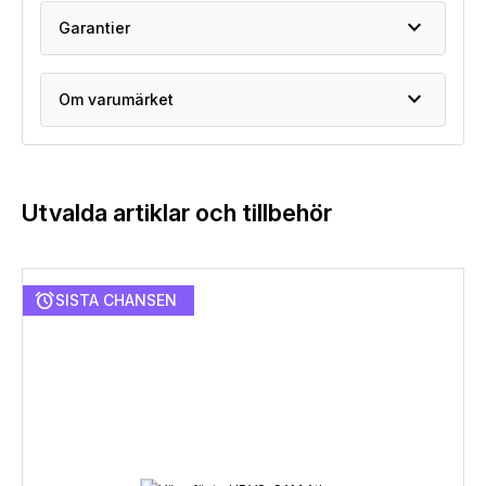
expand_more
Garantier
expand_more
Om varumärket
Utvalda artiklar och tillbehör
alarm
SISTA CHANSEN