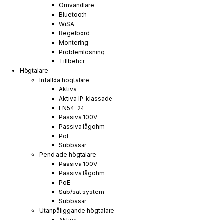
Omvandlare
Bluetooth
WiSA
Regelbord
Montering
Problemlösning
Tillbehör
Högtalare
Infällda högtalare
Aktiva
Aktiva IP-klassade
EN54-24
Passiva 100V
Passiva lågohm
PoE
Subbasar
Pendlade högtalare
Passiva 100V
Passiva lågohm
PoE
Sub/sat system
Subbasar
Utanpåliggande högtalare
Aktiva