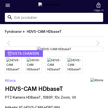
menu
lock_open
Logga in
Fyndvaror »
HDVS-CAM HDbaseT
arrow_back_ios
arrow_forward_ios
alarm
SISTA CHANSEN
Atlona
HDVS-CAM HDbaseT
PTZ-Kamera HDBaseT, 1080P, 10x Zoom, Vit
Artikelnr:
AT-HDVS-CAM-HDBT-WH