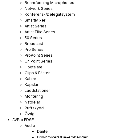
Beamforming Microphones
Network Series
Konferens-/Delegatsystem
SmartMixer
Artist Series
Artist Elite Series
50 Series
Broadcast
Pro Series
ProPoint Series
UniPoint Series
Högtalare
Clips & Fästen
Kablar
Kapslar
Laddstationer
Montering
Nätdelar
Puffskydd
Övrigt
AVPro EDGE
Audio
Dante
Downmixers/De-embedder