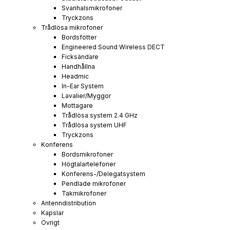
Svanhalsmikrofoner
Tryckzons
Trådlösa mikrofoner
Bordsfötter
Engineered Sound Wireless DECT
Ficksändare
Handhållna
Headmic
In-Ear System
Lavalier/Myggor
Mottagare
Trådlösa system 2.4 GHz
Trådlösa system UHF
Tryckzons
Konferens
Bordsmikrofoner
Högtalartelefoner
Konferens-/Delegatsystem
Pendlade mikrofoner
Takmikrofoner
Antenndistribution
Kapslar
Övrigt