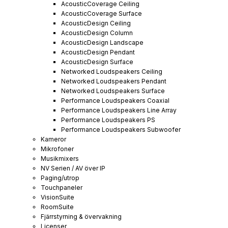
AcousticCoverage Ceiling
AcousticCoverage Surface
AcousticDesign Ceiling
AcousticDesign Column
AcousticDesign Landscape
AcousticDesign Pendant
AcousticDesign Surface
Networked Loudspeakers Ceiling
Networked Loudspeakers Pendant
Networked Loudspeakers Surface
Performance Loudspeakers Coaxial
Performance Loudspeakers Line Array
Performance Loudspeakers PS
Performance Loudspeakers Subwoofer
Kameror
Mikrofoner
Musikmixers
NV Serien / AV över IP
Paging/utrop
Touchpaneler
VisionSuite
RoomSuite
Fjärrstyrning & övervakning
Licenser