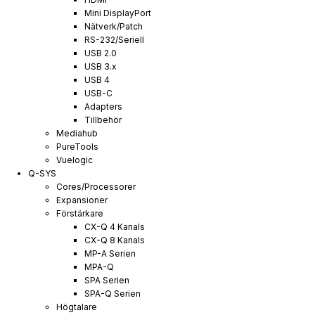
Mini DisplayPort
Nätverk/Patch
RS-232/Seriell
USB 2.0
USB 3.x
USB 4
USB-C
Adapters
Tillbehör
Mediahub
PureTools
Vuelogic
Q-SYS
Cores/Processorer
Expansioner
Förstärkare
CX-Q 4 Kanals
CX-Q 8 Kanals
MP-A Serien
MPA-Q
SPA Serien
SPA-Q Serien
Högtalare