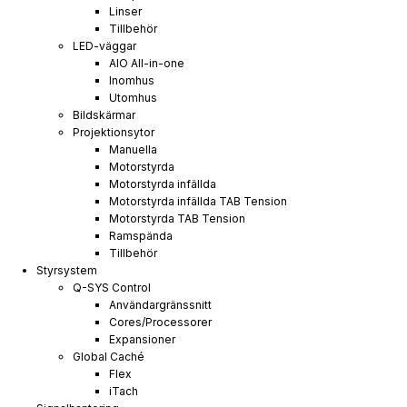
Linser
Tillbehör
LED-väggar
AIO All-in-one
Inomhus
Utomhus
Bildskärmar
Projektionsytor
Manuella
Motorstyrda
Motorstyrda infällda
Motorstyrda infällda TAB Tension
Motorstyrda TAB Tension
Ramspända
Tillbehör
Styrsystem
Q-SYS Control
Användargränssnitt
Cores/Processorer
Expansioner
Global Caché
Flex
iTach