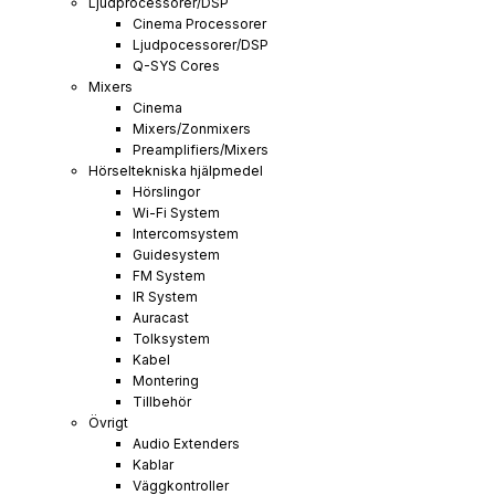
Ljudprocessorer/DSP
Cinema Processorer
Ljudpocessorer/DSP
Q-SYS Cores
Mixers
Cinema
Mixers/Zonmixers
Preamplifiers/Mixers
Hörseltekniska hjälpmedel
Hörslingor
Wi-Fi System
Intercomsystem
Guidesystem
FM System
IR System
Auracast
Tolksystem
Kabel
Montering
Tillbehör
Övrigt
Audio Extenders
Kablar
Väggkontroller