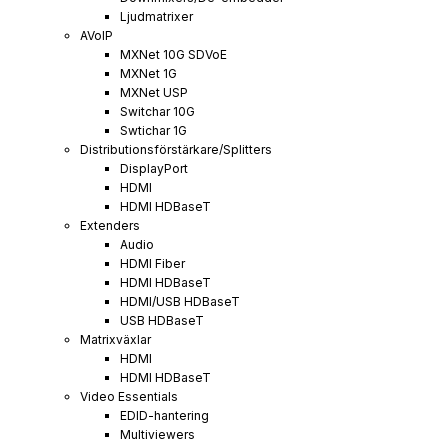
Ljudmatrixer
AVoIP
MXNet 10G SDVoE
MXNet 1G
MXNet USP
Switchar 10G
Swtichar 1G
Distributionsförstärkare/Splitters
DisplayPort
HDMI
HDMI HDBaseT
Extenders
Audio
HDMI Fiber
HDMI HDBaseT
HDMI/USB HDBaseT
USB HDBaseT
Matrixväxlar
HDMI
HDMI HDBaseT
Video Essentials
EDID-hantering
Multiviewers