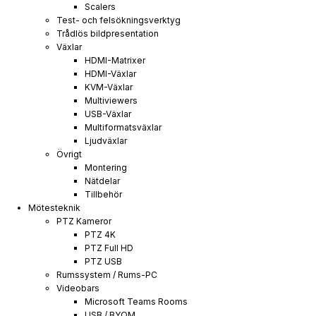
Scalers
Test- och felsökningsverktyg
Trådlös bildpresentation
Växlar
HDMI-Matrixer
HDMI-Växlar
KVM-Växlar
Multiviewers
USB-Växlar
Multiformatsväxlar
Ljudväxlar
Övrigt
Montering
Nätdelar
Tillbehör
Mötesteknik
PTZ Kameror
PTZ 4K
PTZ Full HD
PTZ USB
Rumssystem / Rums-PC
Videobars
Microsoft Teams Rooms
USB / BYOM