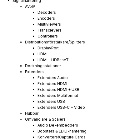
Signalhantering
AVoIP
Decoders
Encoders
Multiviewers
Transcievers
Controllers
Distributionsförstärkare/Splitters
DisplayPort
HDMI
HDMI - HDBaseT
Dockningsstationer
Extenders
Extenders Audio
Extenders HDMI
Extenders HDMI + USB
Extenders Multiformat
Extenders USB
Extenders USB-C + Video
Hubbar
Omvandlare & Scalers
Audio De-embedders
Boosters & EDID-hantering
Konverters/Capture Cards