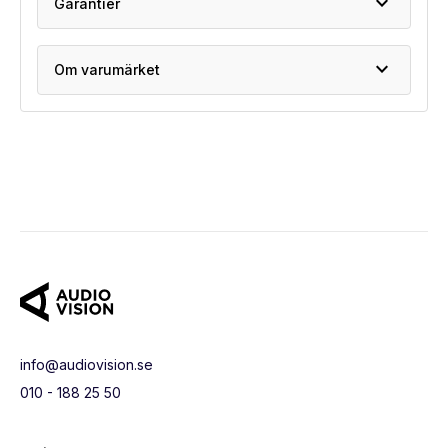
expand_more
Garantier
expand_more
Om varumärket
info@audiovision.se
010 - 188 25 50