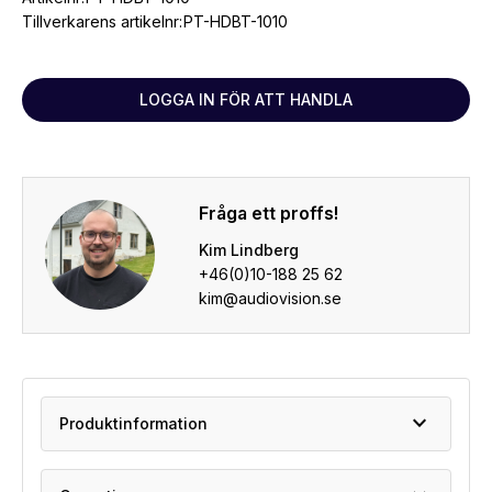
Tillverkarens artikelnr:
PT-HDBT-1010
LOGGA IN FÖR ATT HANDLA
Fråga ett proffs!
Kim Lindberg
+46(0)10-188 25 62
kim@audiovision.se
expand_more
Produktinformation