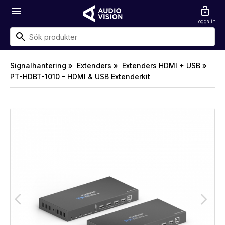
menu
lock_open
Logga in
Signalhantering »
Extenders »
Extenders HDMI + USB »
PT-HDBT-1010 - HDMI & USB Extenderkit
arrow_back_ios
arrow_forward_ios