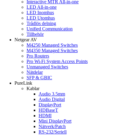
Interactive MTR All-in-one
LED All-in-one
LED Inomhus
LED Utomhus
Trådlös delning
Unified Communication
Tillbehör
Netgear AV
M4250 Managed Switches
M4350 Managed Switches
Pro Routers
Pro Wi-Fi System Access Points
Unmanaged Switches
Nätdelar
SFP & GBIC
PureLink
Kablar
Audio 3.5mm
Audio Digital
DisplayPort
HDBaseT
HDMI
Mini DisplayPort
Nätverk/Patch
RS-232/Seriell