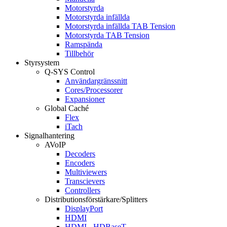
Motorstyrda
Motorstyrda infällda
Motorstyrda infällda TAB Tension
Motorstyrda TAB Tension
Ramspända
Tillbehör
Styrsystem
Q-SYS Control
Användargränssnitt
Cores/Processorer
Expansioner
Global Caché
Flex
iTach
Signalhantering
AVoIP
Decoders
Encoders
Multiviewers
Transcievers
Controllers
Distributionsförstärkare/Splitters
DisplayPort
HDMI
HDMI - HDBaseT