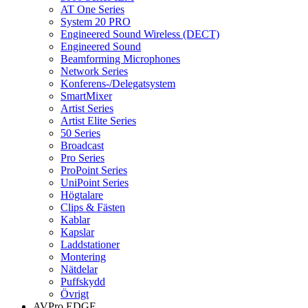
AT One Series
System 20 PRO
Engineered Sound Wireless (DECT)
Engineered Sound
Beamforming Microphones
Network Series
Konferens-/Delegatsystem
SmartMixer
Artist Series
Artist Elite Series
50 Series
Broadcast
Pro Series
ProPoint Series
UniPoint Series
Högtalare
Clips & Fästen
Kablar
Kapslar
Laddstationer
Montering
Nätdelar
Puffskydd
Övrigt
AVPro EDGE