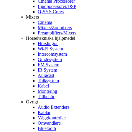
Cinema Processorer
Ljudpocessorer/DSP
Q-SYS Cores
Mixers
Cinema
Mixers/Zonmixers
Preamplifiers/Mixers
Hörseltekniska hjälpmedel
Hörslingor
Wi-Fi System
Intercomsystem
Guidesystem
FM System
IR System
Auracast
Tolksystem
Kabel
Montering
Tillbehör
Övrigt
Audio Extenders
Kablar
Väggkontroller
Omvandlare
Bluetooth