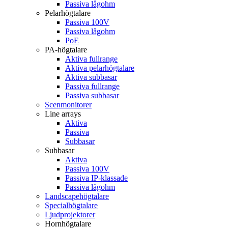
Passiva lågohm
Pelarhögtalare
Passiva 100V
Passiva lågohm
PoE
PA-högtalare
Aktiva fullrange
Aktiva pelarhögtalare
Aktiva subbasar
Passiva fullrange
Passiva subbasar
Scenmonitorer
Line arrays
Aktiva
Passiva
Subbasar
Subbasar
Aktiva
Passiva 100V
Passiva IP-klassade
Passiva lågohm
Landscapehögtalare
Specialhögtalare
Ljudprojektorer
Hornhögtalare