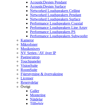
AcousticDesign Pendant
AcousticDesign Surface
Networked Loudspeakers Ceiling
Networked Loudspeakers Pendant
Networked Loudspeakers Surface
Performance Loudspeakers Coaxial
Performance Loudspeakers Line Array
Performance Loudspeakers PS
Performance Loudspeakers Subwoofer
Kameror
Mikrofoner
Musikmixers
NV Serien / AV över IP
Paging/utrop
Touchpaneler
VisionSuite
RoomSuite
Fjärrstyrning & övervakning
Licenser
Reservdelar
Övrigt
Galler
Montering
Nätdelar
Tillbehör