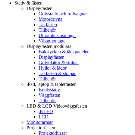
Stativ & fästen
Displayfästen
Golvstativ och rullvagnar
Motordrivna
Takfästen
Tillbehör
Uthomhuslösningar
Väggmontage
Displayfästen modulära
Bakstycken & täckpaneler
Displayfästen
Golvplattor & stolpar
Hyllor & lådor
Takfästen & stolpar
Tillbehör
iPad, laptop & tabletfästen
Bordsstativ
Väggfästen
Tillbehör
LED & LCD Videoväggsfästen
dvLED
LCD
Monitorarmar
Projektorfästen
Projektorhissar