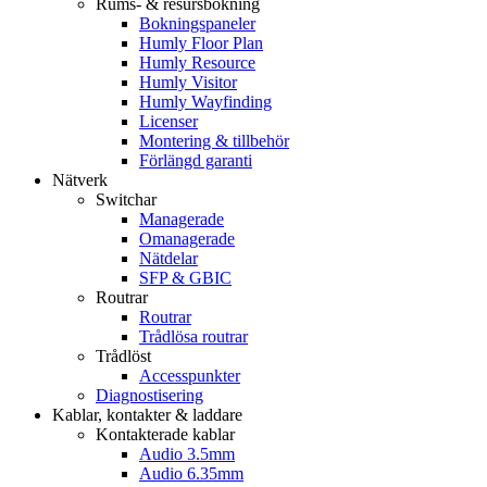
Rums- & resursbokning
Bokningspaneler
Humly Floor Plan
Humly Resource
Humly Visitor
Humly Wayfinding
Licenser
Montering & tillbehör
Förlängd garanti
Nätverk
Switchar
Managerade
Omanagerade
Nätdelar
SFP & GBIC
Routrar
Routrar
Trådlösa routrar
Trådlöst
Accesspunkter
Diagnostisering
Kablar, kontakter & laddare
Kontakterade kablar
Audio 3.5mm
Audio 6.35mm