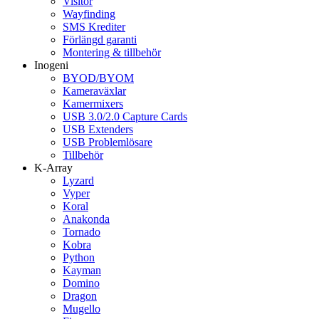
Visitor
Wayfinding
SMS Krediter
Förlängd garanti
Montering & tillbehör
Inogeni
BYOD/BYOM
Kameraväxlar
Kamermixers
USB 3.0/2.0 Capture Cards
USB Extenders
USB Problemlösare
Tillbehör
K-Array
Lyzard
Vyper
Koral
Anakonda
Tornado
Kobra
Python
Kayman
Domino
Dragon
Mugello