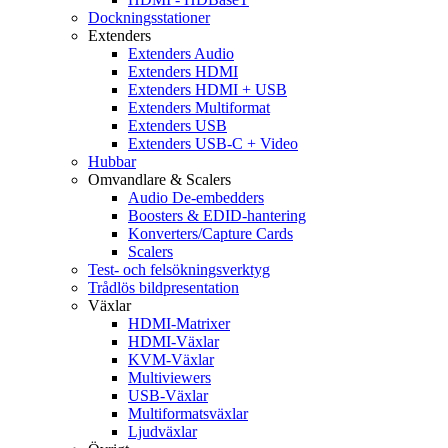
Dockningsstationer
Extenders
Extenders Audio
Extenders HDMI
Extenders HDMI + USB
Extenders Multiformat
Extenders USB
Extenders USB-C + Video
Hubbar
Omvandlare & Scalers
Audio De-embedders
Boosters & EDID-hantering
Konverters/Capture Cards
Scalers
Test- och felsökningsverktyg
Trådlös bildpresentation
Växlar
HDMI-Matrixer
HDMI-Växlar
KVM-Växlar
Multiviewers
USB-Växlar
Multiformatsväxlar
Ljudväxlar