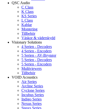
QSC Audio
C Class
K Class
KS Series
L Class
Kablar
Montering
Tillbehör
Väskor & väderskydd
Visionary Solutions
4 Serien - Decoders
4 Serien - Encoders
5 Serien - AV-Bryggor
5 Serien - Decoders
5 Serien - Encoders
Multiviewers
Tillbehör
VOID Acoustics
Air Series
Arcline Series
Cyclone Series
Incubus Series
Indigo Series
Nexus Series
Stasys Series