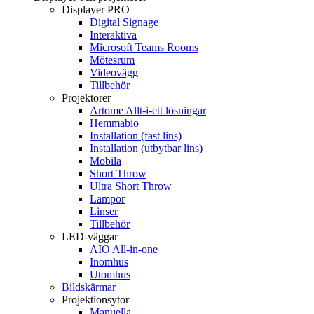
Displayer PRO
Digital Signage
Interaktiva
Microsoft Teams Rooms
Mötesrum
Videovägg
Tillbehör
Projektorer
Artome Allt-i-ett lösningar
Hemmabio
Installation (fast lins)
Installation (utbytbar lins)
Mobila
Short Throw
Ultra Short Throw
Lampor
Linser
Tillbehör
LED-väggar
AIO All-in-one
Inomhus
Utomhus
Bildskärmar
Projektionsytor
Manuella