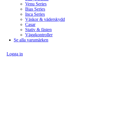
Venu Series
Bias Series
Inca Series
Väskor & väderskydd
Casar
Stativ & fästen
Väggkontroller
Se alla varumärken
Logga in