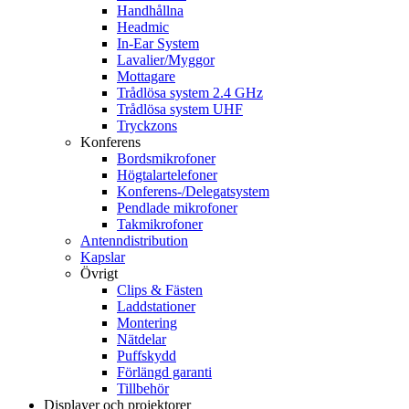
Handhållna
Headmic
In-Ear System
Lavalier/Myggor
Mottagare
Trådlösa system 2.4 GHz
Trådlösa system UHF
Tryckzons
Konferens
Bordsmikrofoner
Högtalartelefoner
Konferens-/Delegatsystem
Pendlade mikrofoner
Takmikrofoner
Antenndistribution
Kapslar
Övrigt
Clips & Fästen
Laddstationer
Montering
Nätdelar
Puffskydd
Förlängd garanti
Tillbehör
Displayer och projektorer