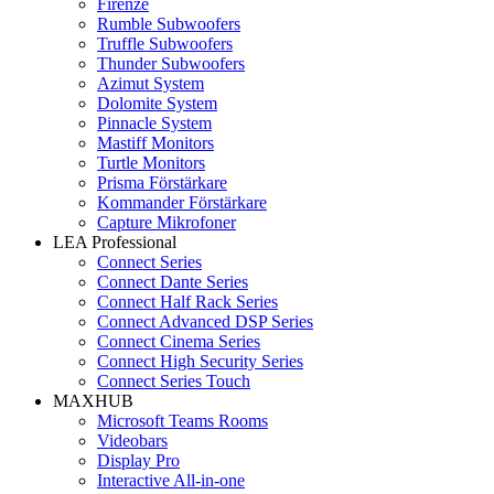
Firenze
Rumble Subwoofers
Truffle Subwoofers
Thunder Subwoofers
Azimut System
Dolomite System
Pinnacle System
Mastiff Monitors
Turtle Monitors
Prisma Förstärkare
Kommander Förstärkare
Capture Mikrofoner
LEA Professional
Connect Series
Connect Dante Series
Connect Half Rack Series
Connect Advanced DSP Series
Connect Cinema Series
Connect High Security Series
Connect Series Touch
MAXHUB
Microsoft Teams Rooms
Videobars
Display Pro
Interactive All-in-one