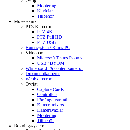
Övrigt
Montering
Nätdelar
Tillbehör
Mötesteknik
PTZ Kameror
PTZ 4K
PTZ Full HD
PTZ USB
Rumssystem / Rums-PC
Videobars
Microsoft Teams Rooms
USB / BYOM
Whiteboard- & contentkameror
Dokumentkameror
Webbkameror
Övrigt
Capture Cards
Controllers
Förlängd garanti
Kameramixers
Kameraväxlar
Montering
Tillbehör
Bokningssystem