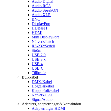
Audio Digital
Audio RCA
Audio SpeakON
Audio XLR
BNC
DisplayPort
HDBaseT
HDMI
Mini DisplayPort
Nätverk/Patch
RS-232/Seriell
Ström
USB 2.0
USB 3.x
USB 4
USB-C
Tillbehör
Bulkkabel
DMX-Kabel
Högtalarkabel
Kopparfoliekabel
Nätverk/CAT
Signal/Audio
Adapters, adapterringar & kontaktdon
Adapterringer HDMI