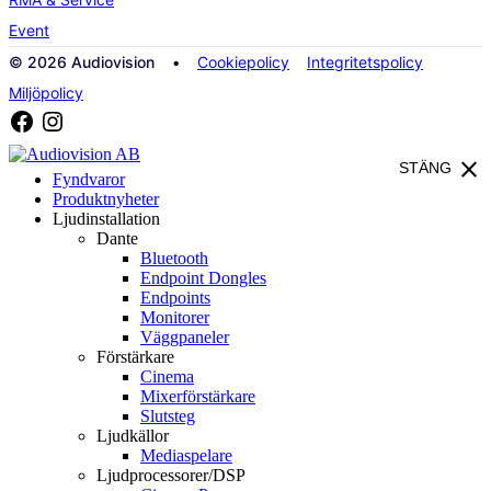
Event
© 2026 Audiovision •
Cookiepolicy
Integritetspolicy
Miljöpolicy
close
STÄNG
Fyndvaror
Produktnyheter
Ljudinstallation
Dante
Bluetooth
Endpoint Dongles
Endpoints
Monitorer
Väggpaneler
Förstärkare
Cinema
Mixerförstärkare
Slutsteg
Ljudkällor
Mediaspelare
Ljudprocessorer/DSP