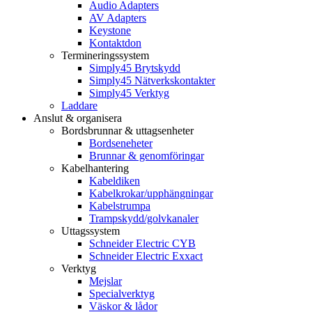
Audio Adapters
AV Adapters
Keystone
Kontaktdon
Termineringssystem
Simply45 Brytskydd
Simply45 Nätverkskontakter
Simply45 Verktyg
Laddare
Anslut & organisera
Bordsbrunnar & uttagsenheter
Bordseneheter
Brunnar & genomföringar
Kabelhantering
Kabeldiken
Kabelkrokar/upphängningar
Kabelstrumpa
Trampskydd/golvkanaler
Uttagssystem
Schneider Electric CYB
Schneider Electric Exxact
Verktyg
Mejslar
Specialverktyg
Väskor & lådor