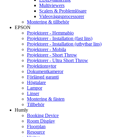
Multiviewers
Scalers & Problemlösare
Videoväggsprocessorer
Montering & tillbehör
EPSON
Projektorer - Hemmabio
Projektorer - Installation (fast lins)
Projektorer - Installation (utbytbar lins)
Projektorer - Mobila
Projektorer - Short Throw
Projektorer - Ultra Short Throw
Projektionsytor
Dokumentkameror
Förlängd garanti
Högtalare
Lampor
Linser
Montering & fästen
Tillbehör
Humly
Booking Device
Room Display
Floorplan
Resource