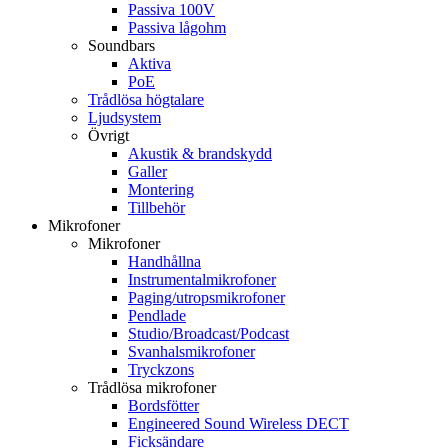
Passiva 100V
Passiva lågohm
Soundbars
Aktiva
PoE
Trådlösa högtalare
Ljudsystem
Övrigt
Akustik & brandskydd
Galler
Montering
Tillbehör
Mikrofoner
Mikrofoner
Handhållna
Instrumentalmikrofoner
Paging/utropsmikrofoner
Pendlade
Studio/Broadcast/Podcast
Svanhalsmikrofoner
Tryckzons
Trådlösa mikrofoner
Bordsfötter
Engineered Sound Wireless DECT
Ficksändare