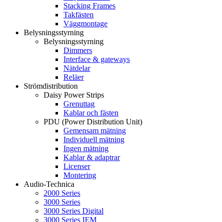
Stacking Frames
Takfästen
Väggmontage
Belysningsstyrning
Belysningsstyrning
Dimmers
Interface & gateways
Nätdelar
Reläer
Strömdistribution
Daisy Power Strips
Grenuttag
Kablar och fästen
PDU (Power Distribution Unit)
Gemensam mätning
Individuell mätning
Ingen mätning
Kablar & adaptrar
Licenser
Montering
Audio-Technica
2000 Series
3000 Series
3000 Series Digital
3000 Series IEM