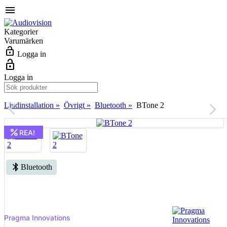
menu
Kategorier
Varumärken
lock_open
Logga in
lock_open
Logga in
Ljudinstallation »
Övrigt »
Bluetooth »
BTone 2
arrow_back_ios
arrow_forward_ios
percent
REA!
bluetooth
Bluetooth
Pragma Innovations