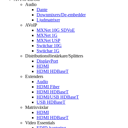
Audio
Dante
Downmixers/De-embedder
Ljudmatrixer
AVoIP
MXNet 10G SDVoE
MXNet 1G
MXNet USP
Switchar 10G
Swtichar 1G
Distributionsförstärkare/Splitters
DisplayPort
HDMI
HDMI HDBaseT
Extenders
Audio
HDMI Fiber
HDMI HDBaseT
HDMI/USB HDBaseT
USB HDBaseT
Matrixväxlar
HDMI
HDMI HDBaseT
Video Essentials
EDID-hantering