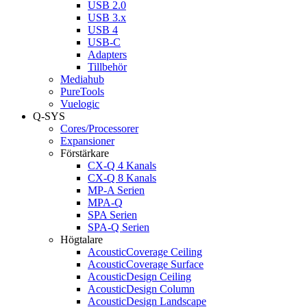
USB 2.0
USB 3.x
USB 4
USB-C
Adapters
Tillbehör
Mediahub
PureTools
Vuelogic
Q-SYS
Cores/Processorer
Expansioner
Förstärkare
CX-Q 4 Kanals
CX-Q 8 Kanals
MP-A Serien
MPA-Q
SPA Serien
SPA-Q Serien
Högtalare
AcousticCoverage Ceiling
AcousticCoverage Surface
AcousticDesign Ceiling
AcousticDesign Column
AcousticDesign Landscape