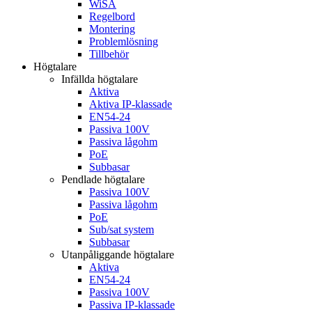
WiSA
Regelbord
Montering
Problemlösning
Tillbehör
Högtalare
Infällda högtalare
Aktiva
Aktiva IP-klassade
EN54-24
Passiva 100V
Passiva lågohm
PoE
Subbasar
Pendlade högtalare
Passiva 100V
Passiva lågohm
PoE
Sub/sat system
Subbasar
Utanpåliggande högtalare
Aktiva
EN54-24
Passiva 100V
Passiva IP-klassade