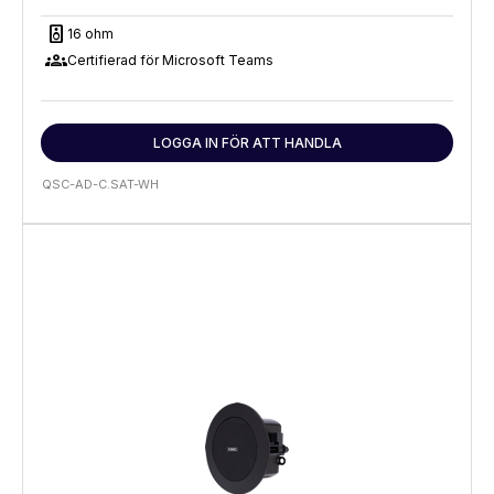
speaker
16 ohm
groups
Certifierad för Microsoft Teams
LOGGA IN FÖR ATT HANDLA
QSC-AD-C.SAT-WH