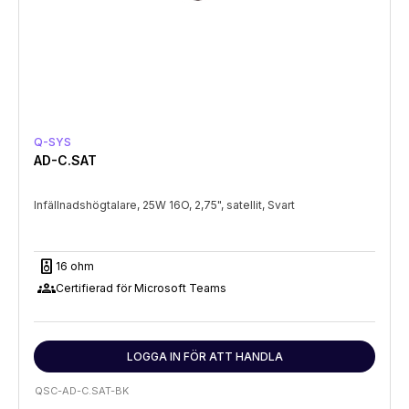
Q-SYS
AD-C.SAT
Infällnadshögtalare, 25W 16O, 2,75", satellit, Svart
speaker
16 ohm
groups
Certifierad för Microsoft Teams
LOGGA IN FÖR ATT HANDLA
QSC-AD-C.SAT-BK