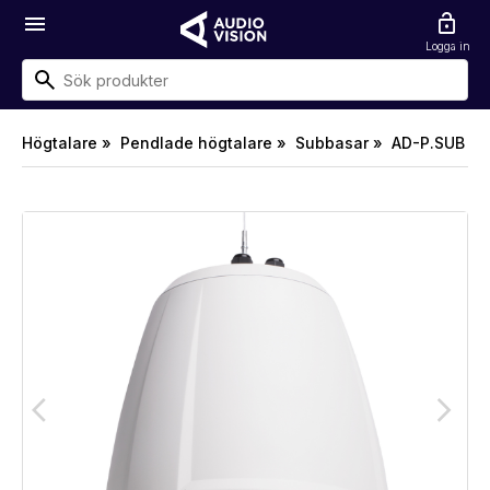
menu
lock_open
Logga in
Högtalare »
Pendlade högtalare »
Subbasar »
AD-P.SUB
arrow_back_ios
arrow_forward_ios