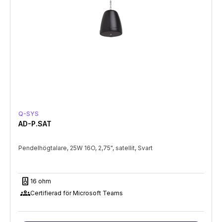
Q-SYS
AD-P.SAT
Pendelhögtalare, 25W 16O, 2,75", satellit, Svart
speaker
16 ohm
groups
Certifierad för Microsoft Teams