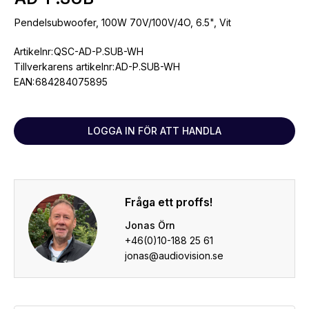
Pendelsubwoofer, 100W 70V/100V/4O, 6.5", Vit
Artikelnr:
QSC-AD-P.SUB-WH
Tillverkarens artikelnr:
AD-P.SUB-WH
EAN:
684284075895
LOGGA IN FÖR ATT HANDLA
Fråga ett proffs!
Jonas Örn
+46(0)10-188 25 61
jonas@audiovision.se