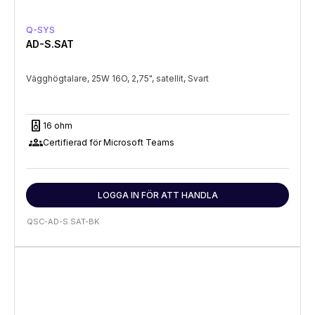
Q-SYS
AD-S.SAT
Vägghögtalare, 25W 16O, 2,75", satellit, Svart
speaker
16 ohm
groups
Certifierad för Microsoft Teams
LOGGA IN FÖR ATT HANDLA
QSC-AD-S.SAT-BK