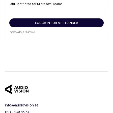
groups
Certifierad för Microsoft Teams
LOGGA IN FÖR ATT HANDLA
QSC-AD-S.SAT-WH
info@audiovision.se
010 - 188 25 50