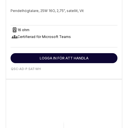
Pendelhögtalare, 25W 16O, 2,75", satellit, Vit
speaker
16 ohm
groups
Certifierad för Microsoft Teams
LOGGA IN FÖR ATT HANDLA
QSC-AD-P.SAT-WH