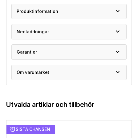
expand_more
Produktinformation
expand_more
Nedladdningar
expand_more
Garantier
expand_more
Om varumärket
Utvalda artiklar och tillbehör
alarm
SISTA CHANSEN