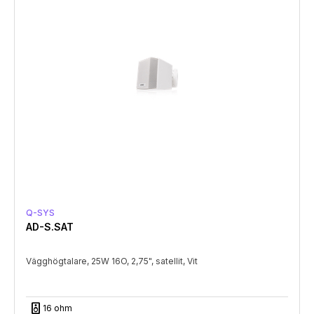
Q-SYS
AD-S.SAT
Vägghögtalare, 25W 16O, 2,75", satellit, Vit
speaker
16 ohm