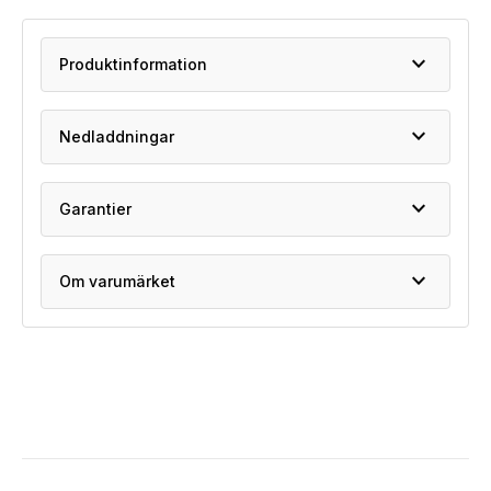
expand_more
Produktinformation
expand_more
Nedladdningar
expand_more
Garantier
expand_more
Om varumärket