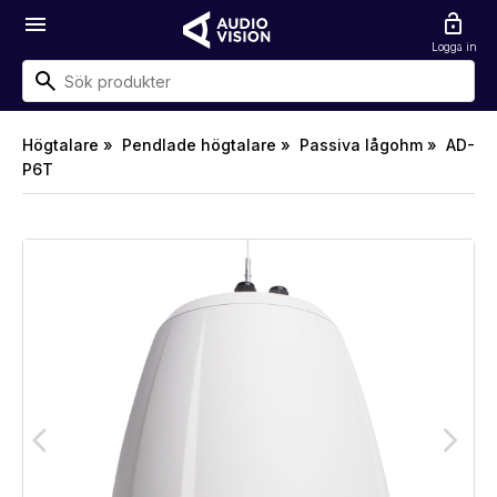
menu
lock_open
Logga in
Högtalare »
Pendlade högtalare »
Passiva lågohm »
AD-
P6T
arrow_back_ios
arrow_forward_ios