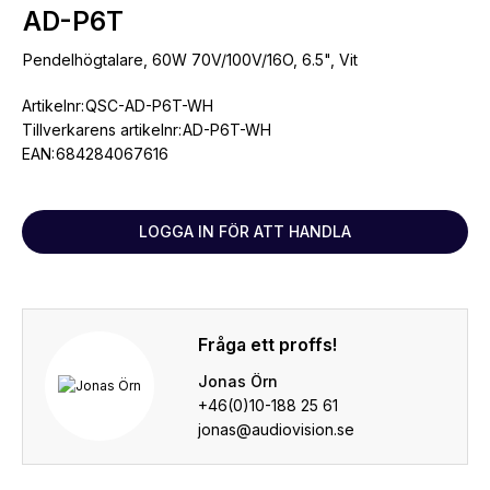
AD-P6T
Pendelhögtalare, 60W 70V/100V/16O, 6.5", Vit
Artikelnr:
QSC-AD-P6T-WH
Tillverkarens artikelnr:
AD-P6T-WH
EAN:
684284067616
LOGGA IN FÖR ATT HANDLA
Fråga ett proffs!
Jonas Örn
+46(0)10-188 25 61
jonas@audiovision.se